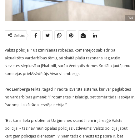
F64
Dalīties
Valsts policija ir uz izmiršanas robežas, komentējot sabiedrībā
aktualizēto vardarbības tēmu, tai skaitā plašu rezonansi ieguvušo
sievietes slepkavību Jēkabpilī, sacīja Ventspils domes Sociālo jautājumu
komitejas priekšsēdētājs Aivars Lembergs.
Pēc Lemberga teiktā, tagad ir radīta izvērsta sistēma, kur var paglābties
no vardarbības ģimenē: “Protams tas ir īslaicīgi, bet tomēr tāda iespēja ir.
Padomju laikā tāda iespēja nebija.”
“Bet kur ir liela problēma? Uz ģimenes skandāliem ir jāreaģē Valsts
policijai – tas nav municipālās policijas uzdevums. Valsts policijā jābūt
kārtīgam policijas dienestam. Viņiem tāds dienests uz papīra ir, bet