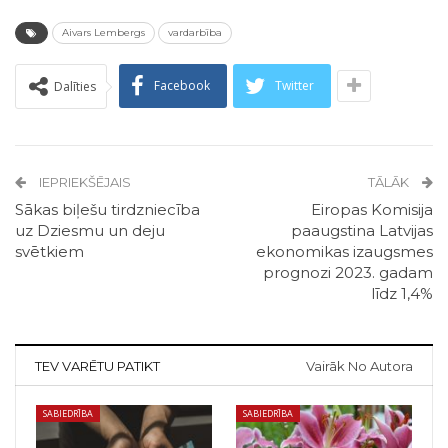
Aivars Lembergs
vardarbība
Facebook
Twitter
Dalīties
IEPRIEKŠĒJAIS
TĀLĀK
Sākas biļešu tirdzniecība
Eiropas Komisija
uz Dziesmu un deju
paaugstina Latvijas
svētkiem
ekonomikas izaugsmes
prognozi 2023. gadam
līdz 1,4%
TEV VARĒTU PATIKT
Vairāk No Autora
SABIEDRĪBA
SABIEDRĪBA