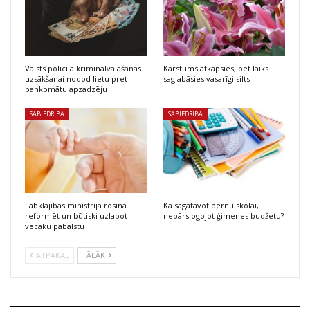
Valsts policija kriminālvajāšanas
Karstums atkāpsies, bet laiks
uzsākšanai nodod lietu pret
saglabāsies vasarīgi silts
bankomātu apzadzēju
SABIEDRĪBA
SABIEDRĪBA
Labklājības ministrija rosina
Kā sagatavot bērnu skolai,
reformēt un būtiski uzlabot
nepārslogojot ģimenes budžetu?
vecāku pabalstu
ATPAKAĻ
TĀLĀK