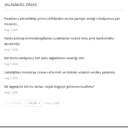
JAUNĀKĀS ZIŅAS
Pasažieru pārvadātāji pirms vēlēšanām aicina partijas sniegt risinājumus par
nozares…
Aug 7, 2026
Valsts policija kriminālvajāšanas uzsākšanai nodod lietu pret bankomātu
apzadzēju
Aug 7, 2026
Karstums atkāpsies, bet laiks saglabāsies vasarīgi silts
Aug 7, 2026
Labklājības ministrija rosina reformēt un būtiski uzlabot vecāku pabalstu
Aug 7, 2026
Kā sagatavot bērnu skolai, nepārslogojot ģimenes budžetu?
Aug 6, 2026
ATPAKAĻ
TĀLĀK
1 no 1 243