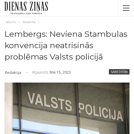
Sākums
Sabiedrība
Lembergs: Neviena Stambulas
konvencija neatrisinās
problēmas Valsts policijā
Atjaunots
Mai 15, 2023
SABIEDRĪBA
Redakcija