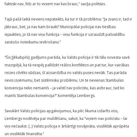
faktiski nav, līdz ar to viņiem nav kas brauc,” sacīja politiķis.
Tajā pašā laikā neviens nepateikts, ka tur ir tā problēma: “Ja zvans ir, tad ir
jābrauc, bet, ja nav kam braukt? Municipālai policijai nav tiesības
iejaukties, jo tā nav viņu funkcija – viņu funkcija ir uzraudzīt pašvaldību
saistošo noteikumu ievērošanu.”
“Šis [Jēkabpils] gadījums parāda, ka Valsts policija ir tik tālu novesta savā
mazspējā, ka tā nespēj palīdzēt reālos konfliktos un pat tur, kur vairākas
reizes cilvēks sūdzas, šī aizsardzība no valsts puses nenāk. Tas parāda
nevis izņēmumu, bet sistēmisku problēmu. Un te nevienas Stambulas
konvencija neko nemainīs – ja valstī nav policistu, kas aizbrauc, tad ko
mainīs Stambulas konvencija?” komentēja Lembergs.
Savukārt Valsts policijas apgalvojumus, ka pēc likuma izdarīts viss,
Lembergs nodēvēja par muldēšanu, sakot, ka “viņiem nav policistu – lai
viņi nečaukst. [..] Valsts policija ir ārkārtīgi novājināta, vissliktāk aprūpēta
un vissliktāk finansēta.”