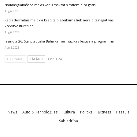
Naudas glabāšana mājās var izmaksāt simtiem eiro gadā
Aug 6, 2026
Katrs desmitais mājokļa kredīta pieteikums tiek noraidīts negatīvas
kredītvēstures dēļ
Aug 6, 2026
Izziņota 26. Starptautiskā Baha kamermūzikas festivāla programma
Aug 5, 2026
ATPAKAĻ
TĀLĀK
1 no 1 243
News
Auto & Tehnoloģijas
Kultūra
Politika
Bizness
Pasaulē
Sabiedrība