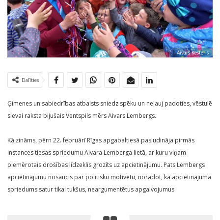
Aivars Ķesteris
Dalīties
Ģimenes un sabiedrības atbalsts sniedz spēku un neļauj padoties, vēstulē
sievai raksta bijušais Ventspils mērs Aivars Lembergs.
Kā zināms, pērn 22. februārī Rīgas apgabaltiesā pasludināja pirmās
instances tiesas spriedumu Aivara Lemberga lietā, ar kuru viņam
piemērotais drošības līdzeklis grozīts uz apcietinājumu. Pats Lembergs
apcietinājumu nosaucis par politisku motivētu, norādot, ka apcietinājuma
spriedums satur tikai tukšus, neargumentētus apgalvojumus.