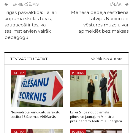
IEPRIEKŠĒJAIS
TĀLĀK
Rīgas pašvaldība: Lai arī
Mēneša pēdējā sestdienā
kopumā skolas turas,
Latvijas Nacionālo
satraucoši ir tas, ka
vēstures muzeju var
saslimst arvien vairāk
apmeklēt bez maksas
pedagogu
TEV VARĒTU PATIKT
Vairāk No Autora
POLITIKA
POLITIKA
Noskaidrota kandidātu sarakstu
Evika Siliņa nodod amata
secība 15.Saeimas vēlēšanās
pilnvaras jaunajam Ministru
prezidentam Andrim Kulbergam
POLITIKA
POLITIKA