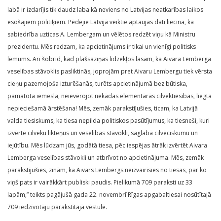
labā ir izdarījis tik daudz laba kā neviens no Latvijas neatkarības laikos
esošajiem politiķiem. Pēdējie Latvijā veiktie aptaujas dati liecina, ka
sabiedrība uzticas A. Lembergam un vēlētos redzēt viņu kā Ministru
prezidentu. Mēs redzam, ka apcietinājums ir tikai un vienīgi politisks
lēmums. Arī šobrīd, kad plašsaziņas līdzekļos lasām, ka Aivara Lemberga
veselības stāvoklis pasliktinās, joprojām pret Aivaru Lembergu tiek vērsta
cieņu pazemojoša izturēšanās, turēts apcietinājumā bez būtiska,
pamatota iemesla, neievērojot nekādas elementārās cilvēktiesības, liegta
nepieciešamā ārstēšana! Mēs, zemāk parakstījušies, ticam, ka Latvijā
valda tiesiskums, ka tiesa nepilda politiskos pasūtījumus, ka tiesneši, kuri
izvērtē cilvēku likteņus un veselības stāvokli, saglabā cilvēciskumu un
iejūtību. Mēs lūdzam jūs, godātā tiesa, pēc iespējas ātrāk izvērtēt Aivara
Lemberga veselības stāvokli un atbrīvot no apcietinājuma. Mēs, zemāk
parakstījušies, zinām, ka Aivars Lembergs neizvairīsies no tiesas, par ko
viņš pats ir vairākkārt publiski paudis. Pielikumā 709 paraksti uz 33
lapām,” teikts pagājušā gada 22. novembrī Rīgas apgabaltiesai nosūtītajā
709 iedzīvotāju parakstītajā vēstulē.