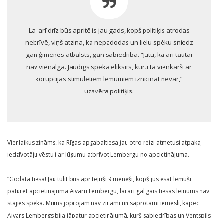
Lai arī drīz būs apritējis jau gads, kopš politiķis atrodas
nebrīvē, viņš atzina, ka nepadodas un lielu spēku sniedz
gan ģimenes atbalsts, gan sabiedrība. “Jūtu, ka arī tautai
nav vienalga. Jaudīgs spēka eliksīrs, kuru tā vienkārši ar
korupcijas stimulētiem lēmumiem iznīcināt nevar,”
uzsvēra politiķis.
Vienlaikus zināms, ka Rīgas apgabaltiesa jau otro reizi atmetusi atpakaļ
iedzīvotāju vēstuli ar lūgumu atbrīvot Lembergu no apcietinājuma.
“Godātā tiesa! Jau tūlīt būs apritējuši 9 mēneši, kopš jūs esat lēmuši
paturēt apcietinājumā Aivaru Lembergu, lai arī galīgais tiesas lēmums nav
stājies spēkā. Mums joprojām nav zināmi un saprotami iemesli, kāpēc
Aivars Lembergs bija jāpatur apcietinājumā, kurš sabiedrības un Ventspils