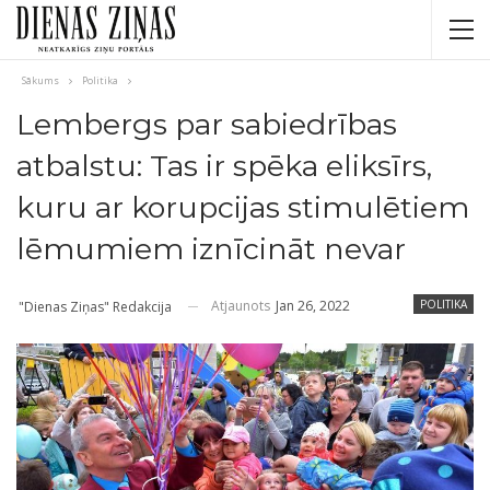
Sākums
Politika
Lembergs par sabiedrības
atbalstu: Tas ir spēka eliksīrs,
kuru ar korupcijas stimulētiem
lēmumiem iznīcināt nevar
Atjaunots
Jan 26, 2022
POLITIKA
"Dienas Ziņas" Redakcija