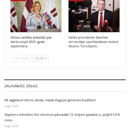
Siliņas valdība atskaitās par
Valsts prezidents Saeimai
darbu kopš 2023. gada
otrreizējai caurlūkošanai nodod
septembra
likumu “Grozījumi…
ATPAKAĻ
TĀLĀK
JAUNĀKĀS ZIŅAS
Kā sagatavot bērnu skolai, nepārslogojot ģimenes budžetu?
Aug 6, 2026
Septiņos mēnešos Vivi vilcienos pārvadāti 12 miljoni pasažieru; jūlijā 97,4 %
reisu…
Aug 6, 2026