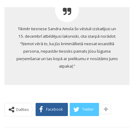
Tikmēr tiesnese Sandra Amola šo vēstuli izskatījusi un
15. decembrī atbildējusi lakoniski, cita starpā norādot:
“Ņemot vērā to, ka Jūs krimināllietā neesat iesaistītā
persona, nepastāv tiesisks pamats Jūsu lūguma
pieņemšanai un tas kopā ar pielikumu ir nosūtāms Jums
atpakaļ.”
Facebook
Twitter
Dalīties