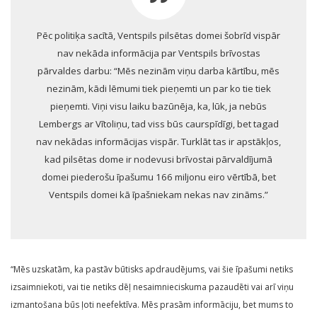
Pēc politiķa sacītā, Ventspils pilsētas domei šobrīd vispār
nav nekāda informācija par Ventspils brīvostas
pārvaldes darbu: “Mēs nezinām viņu darba kārtību, mēs
nezinām, kādi lēmumi tiek pieņemti un par ko tie tiek
pieņemti. Viņi visu laiku bazūnēja, ka, lūk, ja nebūs
Lembergs ar Vītoliņu, tad viss būs caurspīdīgi, bet tagad
nav nekādas informācijas vispār. Turklāt tas ir apstākļos,
kad pilsētas dome ir nodevusi brīvostai pārvaldījumā
domei piederošu īpašumu 166 miljonu eiro vērtībā, bet
Ventspils domei kā īpašniekam nekas nav zināms.”
“Mēs uzskatām, ka pastāv būtisks apdraudējums, vai šie īpašumi netiks
izsaimniekoti, vai tie netiks dēļ nesaimnieciskuma pazaudēti vai arī viņu
izmantošana būs ļoti neefektīva. Mēs prasām informāciju, bet mums to