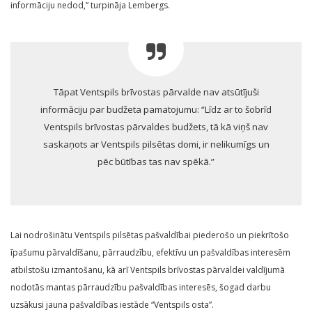
informāciju nedod,” turpināja Lembergs.
Tāpat Ventspils brīvostas pārvalde nav atsūtījuši
informāciju par budžeta pamatojumu: “Līdz ar to šobrīd
Ventspils brīvostas pārvaldes budžets, tā kā viņš nav
saskaņots ar Ventspils pilsētas domi, ir nelikumīgs un
pēc būtības tas nav spēkā.”
Lai nodrošinātu Ventspils pilsētas pašvaldībai piederošo un piekrītošo
īpašumu pārvaldīšanu, pārraudzību, efektīvu un pašvaldības interesēm
atbilstošu izmantošanu, kā arī Ventspils brīvostas pārvaldei valdījumā
nodotās mantas pārraudzību pašvaldības interesēs, šogad darbu
uzsākusi jauna pašvaldības iestāde “Ventspils osta”.