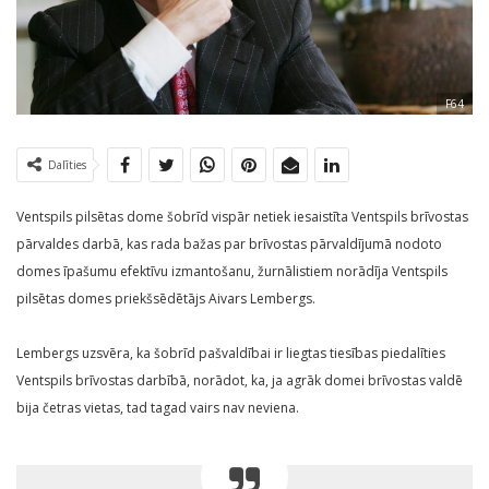
F64
Dalīties
Ventspils pilsētas dome šobrīd vispār netiek iesaistīta Ventspils brīvostas
pārvaldes darbā, kas rada bažas par brīvostas pārvaldījumā nodoto
domes īpašumu efektīvu izmantošanu, žurnālistiem norādīja Ventspils
pilsētas domes priekšsēdētājs Aivars Lembergs.
Lembergs uzsvēra, ka šobrīd pašvaldībai ir liegtas tiesības piedalīties
Ventspils brīvostas darbībā, norādot, ka, ja agrāk domei brīvostas valdē
bija četras vietas, tad tagad vairs nav neviena.