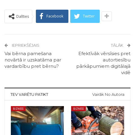
Facebook
Twitter
Dalīties
IEPRIEKŠĒJAIS
TĀLĀK
Vai bērna pamešana
Efektīvāk vērsīsies pret
novārtā ir uzskatāma par
autortiesību
vardarbību pret bērnu?
pārkāpumiem digitālajā
vidē
TEV VARĒTU PATIKT
Vairāk No Autora
BIZNESS
BIZNESS