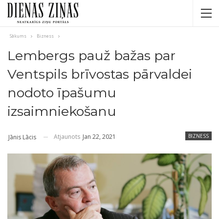
Sākums
Bizness
Lembergs pauž bažas par
Ventspils brīvostas pārvaldei
nodoto īpašumu
izsaimniekošanu
Atjaunots
Jan 22, 2021
BIZNESS
Jānis Lācis