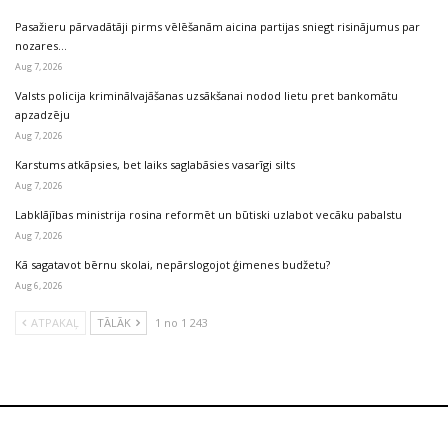
Pasažieru pārvadātāji pirms vēlēšanām aicina partijas sniegt risinājumus par
nozares…
Aug 7, 2026
Valsts policija kriminālvajāšanas uzsākšanai nodod lietu pret bankomātu
apzadzēju
Aug 7, 2026
Karstums atkāpsies, bet laiks saglabāsies vasarīgi silts
Aug 7, 2026
Labklājības ministrija rosina reformēt un būtiski uzlabot vecāku pabalstu
Aug 7, 2026
Kā sagatavot bērnu skolai, nepārslogojot ģimenes budžetu?
Aug 6, 2026
ATPAKAĻ
TĀLĀK
1 no 1 243