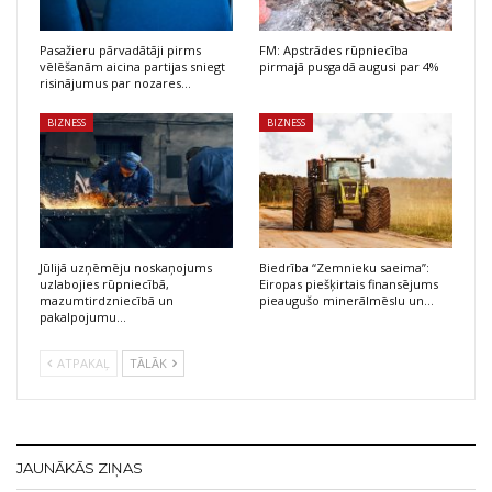
Pasažieru pārvadātāji pirms
FM: Apstrādes rūpniecība
vēlēšanām aicina partijas sniegt
pirmajā pusgadā augusi par 4%
risinājumus par nozares…
BIZNESS
BIZNESS
Jūlijā uzņēmēju noskaņojums
Biedrība “Zemnieku saeima”:
uzlabojies rūpniecībā,
Eiropas piešķirtais finansējums
mazumtirdzniecībā un
pieaugušo minerālmēslu un…
pakalpojumu…
ATPAKAĻ
TĀLĀK
JAUNĀKĀS ZIŅAS