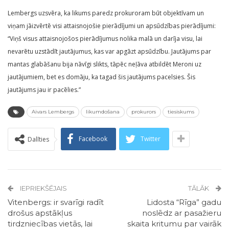
Lembergs uzsvēra, ka likums paredz prokuroram būt objektīvam un
viņam jāizvērtē visi attaisnojošie pierādījumi un apsūdzības pierādījumi:
“Viņš visus attaisnojošos pierādījumus nolika malā un darīja visu, lai
nevarētu uzstādīt jautājumus, kas var apgāzt apsūdzību. Jautājums par
mantas glabāšanu bija nāvīgi slikts, tāpēc neļāva atbildēt Meroni uz
jautājumiem, bet es domāju, ka tagad šis jautājums pacelsies. Šis
jautājums jau ir pacēlies.”
Aivars Lembergs
likumdošana
prokurors
tiesiskums
Facebook
Twitter
Dalīties
IEPRIEKŠĒJAIS
TĀLĀK
Vitenbergs: ir svarīgi radīt
Lidosta “Rīga” gadu
drošus apstākļus
noslēdz ar pasažieru
tirdzniecības vietās, lai
skaita kritumu par vairāk