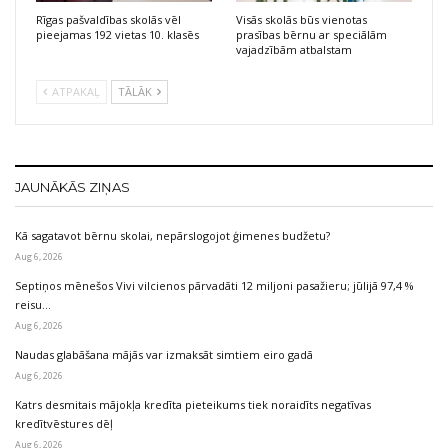
Rīgas pašvaldības skolās vēl
Visās skolās būs vienotas
pieejamas 192 vietas 10. klasēs
prasības bērnu ar speciālām
vajadzībām atbalstam
ATPAKAĻ
TĀLĀK
JAUNĀKĀS ZIŅAS
Kā sagatavot bērnu skolai, nepārslogojot ģimenes budžetu?
Aug 6, 2026
Septiņos mēnešos Vivi vilcienos pārvadāti 12 miljoni pasažieru; jūlijā 97,4 %
reisu…
Aug 6, 2026
Naudas glabāšana mājās var izmaksāt simtiem eiro gadā
Aug 6, 2026
Katrs desmitais mājokļa kredīta pieteikums tiek noraidīts negatīvas
kredītvēstures dēļ
Aug 6, 2026