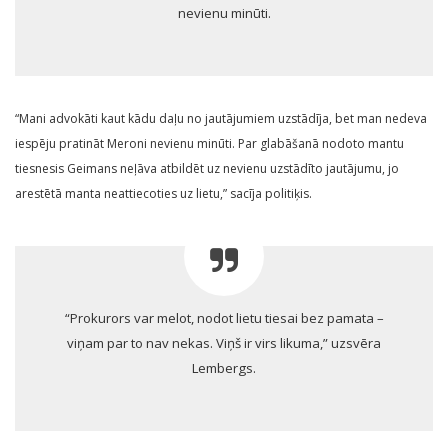
nevienu minūti.
“Mani advokāti kaut kādu daļu no jautājumiem uzstādīja, bet man nedeva
iespēju pratināt Meroni nevienu minūti. Par glabāšanā nodoto mantu
tiesnesis Geimans neļāva atbildēt uz nevienu uzstādīto jautājumu, jo
arestētā manta neattiecoties uz lietu,” sacīja politiķis.
“Prokurors var melot, nodot lietu tiesai bez pamata –
viņam par to nav nekas. Viņš ir virs likuma,” uzsvēra
Lembergs.