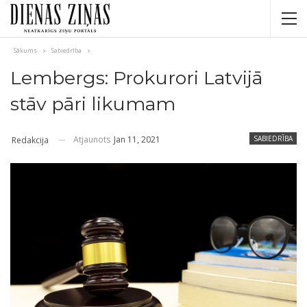
Sākums
Sabiedrība
Lembergs: Prokurori Latvijā
stāv pāri likumam
Atjaunots
Jan 11, 2021
SABIEDRĪBA
Redakcija