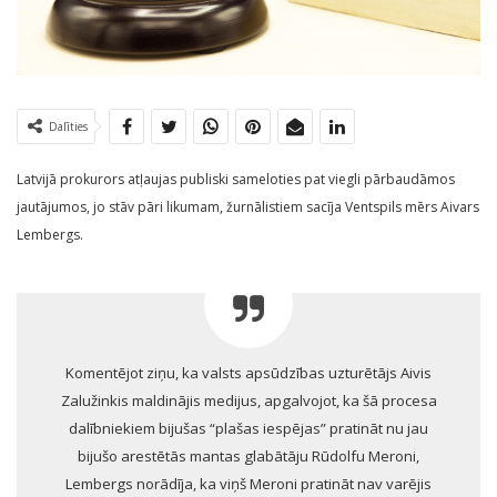
Dalīties
Latvijā prokurors atļaujas publiski sameloties pat viegli pārbaudāmos
jautājumos, jo stāv pāri likumam, žurnālistiem sacīja Ventspils mērs Aivars
Lembergs.
Komentējot ziņu, ka valsts apsūdzības uzturētājs Aivis
Zalužinkis maldinājis medijus, apgalvojot, ka šā procesa
dalībniekiem bijušas “plašas iespējas” pratināt nu jau
bijušo arestētās mantas glabātāju Rūdolfu Meroni,
Lembergs norādīja, ka viņš Meroni pratināt nav varējis