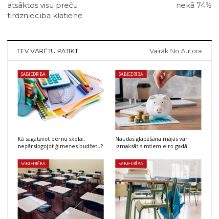
atsāktos visu preču
nekā 74%
tirdzniecība klātienē
TEV VARĒTU PATIKT
Vairāk No Autora
SABIEDRĪBA
SABIEDRĪBA
Kā sagatavot bērnu skolai,
Naudas glabāšana mājās var
nepārslogojot ģimenes budžetu?
izmaksāt simtiem eiro gadā
SABIEDRĪBA
SABIEDRĪBA