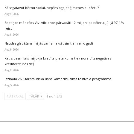
Kā sagatavot bērnu skolai, nepārslogojot ģimenes budžetu?
Aug 6, 2026
Septiņos mēnešos Vivi vilcienos pārvadāti 12 miljoni pasažieru; jūlijā 97,4 %
reisu…
Aug 6, 2026
Naudas glabāšana mājās var izmaksāt simtiem eiro gadā
Aug 6, 2026
Katrs desmitais mājokļa kredīta pieteikums tiek noraidīts negatīvas
kredītvēstures dēļ
Aug 6, 2026
Izziņota 26. Starptautiskā Baha kamermūzikas festivāla programma
Aug 5, 2026
ATPAKAĻ
TĀLĀK
1 no 1 243