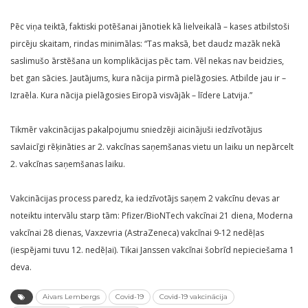
Pēc viņa teiktā, faktiski potēšanai jānotiek kā lielveikalā – kases atbilstoši
pircēju skaitam, rindas minimālas: “Tas maksā, bet daudz mazāk nekā
saslimušo ārstēšana un komplikācijas pēc tam. Vēl nekas nav beidzies,
bet gan sācies. Jautājums, kura nācija pirmā pielāgosies. Atbilde jau ir –
Izraēla. Kura nācija pielāgosies Eiropā visvājāk – līdere Latvija.”
Tikmēr vakcinācijas pakalpojumu sniedzēji aicinājuši iedzīvotājus
savlaicīgi rēķināties ar 2. vakcīnas saņemšanas vietu un laiku un nepārcelt
2. vakcīnas saņemšanas laiku.
Vakcinācijas process paredz, ka iedzīvotājs saņem 2 vakcīnu devas ar
noteiktu intervālu starp tām: Pfizer/BioNTech vakcīnai 21 diena, Moderna
vakcīnai 28 dienas, Vaxzevria (AstraZeneca) vakcīnai 9-12 nedēļas
(iespējami tuvu 12. nedēļai). Tikai Janssen vakcīnai šobrīd nepieciešama 1
deva.
Aivars Lembergs
Covid-19
Covid-19 vakcinācija