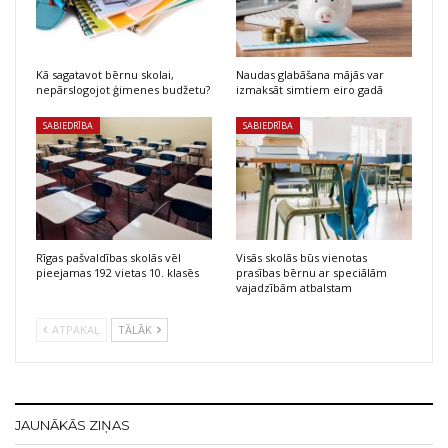
Kā sagatavot bērnu skolai,
Naudas glabāšana mājās var
nepārslogojot ģimenes budžetu?
izmaksāt simtiem eiro gadā
SABIEDRĪBA
SABIEDRĪBA
Rīgas pašvaldības skolās vēl
Visās skolās būs vienotas
pieejamas 192 vietas 10. klasēs
prasības bērnu ar speciālām
vajadzībām atbalstam
ATPAKAĻ
TĀLĀK
JAUNĀKĀS ZIŅAS