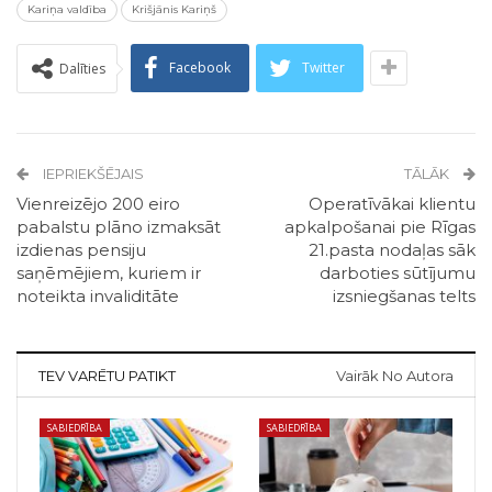
Kariņa valdība
Krišjānis Kariņš
Facebook
Twitter
Dalīties
IEPRIEKŠĒJAIS
TĀLĀK
Vienreizējo 200 eiro
Operatīvākai klientu
pabalstu plāno izmaksāt
apkalpošanai pie Rīgas
izdienas pensiju
21.pasta nodaļas sāk
saņēmējiem, kuriem ir
darboties sūtījumu
noteikta invaliditāte
izsniegšanas telts
TEV VARĒTU PATIKT
Vairāk No Autora
SABIEDRĪBA
SABIEDRĪBA