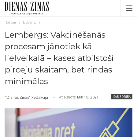
Sākums
Sabiedrība
Lembergs: Vakcinēšanās
procesam jānotiek kā
lielveikalā – kases atbilstoši
pircēju skaitam, bet rindas
minimālas
Atjaunots
Mai 18, 2021
SABIEDRĪBA
"Dienas Ziņas" Redakcija