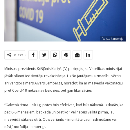
Valsts kanceleja
Dalīties
Ministru prezidents Krišjānis Kariņš (JV) paziņojis, ka Veselības ministrijai
jāsāk plānot iedzīvotāju revakcinācija. Uz šo jautājumu uzmanību vērsis
arī Ventspils mērs Aivars Lembergs, norādot, ka ar masveida vakcināciju
pret Covid-19 nekas nav beidzies, bet gan tikai sācies.
“Galvenā tēma – cik ilgi potes būs efektīvas, kad būs nākamā. Izskatās, ka
pēc 6-8 mēnešiem, bet kāda un pret ko? Vēl nebūs veikta pirmā, jau
masveidā sāksies otrā. Otrs variants – imunitāte caur izslimošanu vai
nāvi,” norādīja Lembergs.