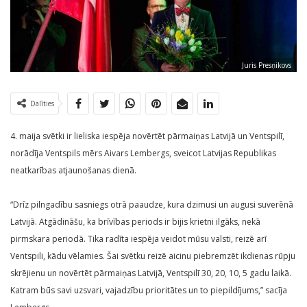
Juris Presņikovs
Dalīties
4. maija svētki ir lieliska iespēja novērtēt pārmaiņas Latvijā un Ventspilī,
norādīja Ventspils mērs Aivars Lembergs, sveicot Latvijas Republikas
neatkarības atjaunošanas dienā.
“Drīz pilngadību sasniegs otrā paaudze, kura dzimusi un augusi suverēnā
Latvijā. Atgādināšu, ka brīvības periods ir bijis krietni ilgāks, nekā
pirmskara periodā. Tika radīta iespēja veidot mūsu valsti, reizē arī
Ventspili, kādu vēlamies. Šai svētku reizē aicinu piebremzēt ikdienas rūpju
skrējienu un novērtēt pārmaiņas Latvijā, Ventspilī 30, 20, 10, 5 gadu laikā.
Katram būs savi uzsvari, vajadzību prioritātes un to piepildījums,” sacīja