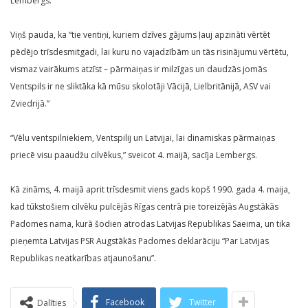
Lembergs.
Viņš pauda, ka “tie ventiņi, kuriem dzīves gājums ļauj apzināti vērtēt
pēdējo trīsdesmitgadi, lai kuru no vajadzībām un tās risinājumu vērtētu,
vismaz vairākums atzīst – pārmaiņas ir milzīgas un daudzās jomās
Ventspils ir ne sliktāka kā mūsu skolotāji Vācijā, Lielbritānijā, ASV vai
Zviedrijā.”
“Vēlu ventspilniekiem, Ventspilij un Latvijai, lai dinamiskas pārmaiņas
priecē visu paaudžu cilvēkus,” sveicot 4. maijā, sacīja Lembergs.
Kā zināms, 4. maijā aprit trīsdesmit viens gads kopš 1990. gada 4. maija,
kad tūkstošiem cilvēku pulcējās Rīgas centrā pie toreizējās Augstākās
Padomes nama, kurā šodien atrodas Latvijas Republikas Saeima, un tika
pieņemta Latvijas PSR Augstākās Padomes deklarāciju “Par Latvijas
Republikas neatkarības atjaunošanu”.
Facebook
Twitter
Dalīties