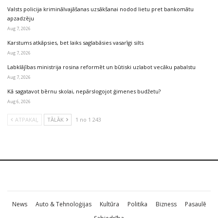
Valsts policija kriminālvajāšanas uzsākšanai nodod lietu pret bankomātu
apzadzēju
Aug 7, 2026
Karstums atkāpsies, bet laiks saglabāsies vasarīgi silts
Aug 7, 2026
Labklājības ministrija rosina reformēt un būtiski uzlabot vecāku pabalstu
Aug 7, 2026
Kā sagatavot bērnu skolai, nepārslogojot ģimenes budžetu?
Aug 6, 2026
ATPAKAĻ
TĀLĀK
1 no 1 243
News
Auto & Tehnoloģijas
Kultūra
Politika
Bizness
Pasaulē