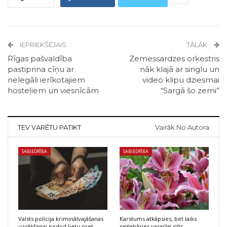
IEPRIEKŠĒJAIS
TĀLĀK
Rīgas pašvaldība
Zemessardzes orķestris
pastiprina cīņu ar
nāk klajā ar singlu un
nelegāli ierīkotajiem
video klipu dziesmai
hosteļiem un viesnīcām
“Sargā šo zemi”
TEV VARĒTU PATIKT
Vairāk No Autora
SABIEDRĪBA
SABIEDRĪBA
Valsts policija kriminālvajāšanas
Karstums atkāpsies, bet laiks
uzsākšanai nodod lietu pret
saglabāsies vasarīgi silts