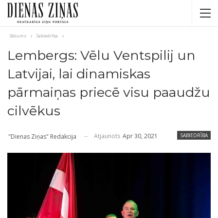
Sākums
Sabiedrība
Lembergs: Vēlu Ventspilij un
Latvijai, lai dinamiskas
pārmaiņas priecē visu paaudžu
cilvēkus
Atjaunots
Apr 30, 2021
SABIEDRĪBA
"Dienas Ziņas" Redakcija