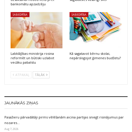
bankomātu apzadzēju
SABIEDRĪBA
SABIEDRĪBA
Labklājības ministrija rosina
Kā sagatavot bērnu skolai,
reformēt un būtiski uzlabot
nepārslogojot ģimenes budžetu?
vecāku pabalstu
ATPAKAĻ
TĀLĀK
JAUNĀKĀS ZIŅAS
Pasažieru pārvadātāji pirms vēlēšanām aicina partijas sniegt risinājumus par
nozares…
Aug 7, 2026