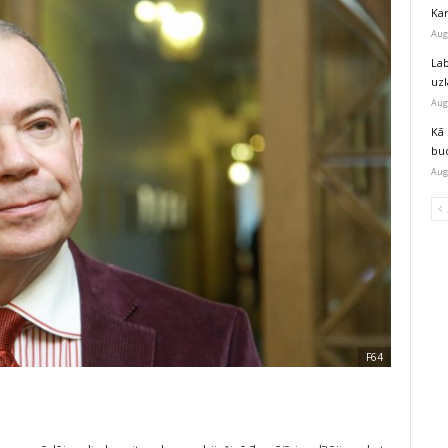
Kar
Aug
Lab
uz
Aug
Kā 
bu
Aug
F64