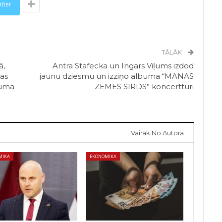
itter
TĀLĀK
ā,
Antra Stafecka un Ingars Viļums izdod
as
jaunu dziesmu un izziņo albuma “MANAS
šuma
ZEMES SIRDS” koncerttūri
Vairāk No Autora
MIKA
EKONOMIKA