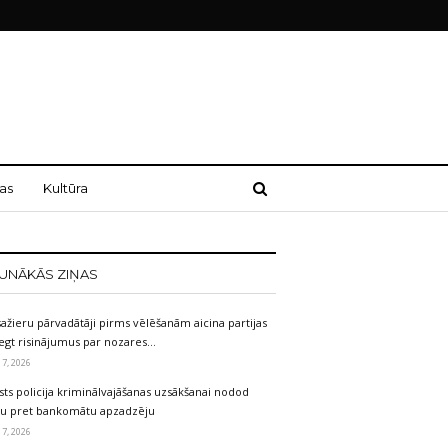
as
Kultūra
UNĀKĀS ZIŅAS
ažieru pārvadātāji pirms vēlēšanām aicina partijas
egt risinājumus par nozares…
 7, 2026
sts policija kriminālvajāšanas uzsākšanai nodod
etu pret bankomātu apzadzēju
 7, 2026