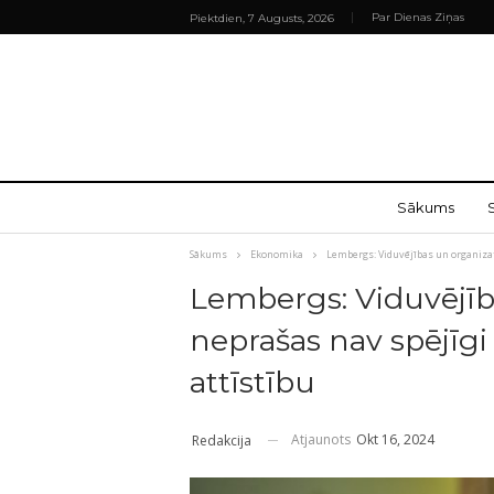
Par Dienas Ziņas
Piektdien, 7 Augusts, 2026
Sākums
Sākums
Ekonomika
Lembergs: Viduvējības un organizat
Lembergs: Viduvējīb
neprašas nav spējīgi 
attīstību
Atjaunots
Okt 16, 2024
Redakcija