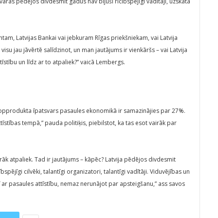
e varas pēdējos divdesmit gadus nav bijuši rīcībspējīgi vadītāji, uzskata
dentam, Latvijas Bankai vai jebkuram Rīgas priekšniekam, vai Latvija
bet visu jau jāvērtē salīdzinot, un man jautājums ir vienkāršs – vai Latvija
ttīstību un līdz ar to atpaliek?” vaicā Lembergs.
s kopprodukta īpatsvars pasaules ekonomikā ir samazinājies par 27%.
ttīstības tempā,” pauda politiķis, piebilstot, ka tas esot vairāk par
irāk atpaliek. Tad ir jautājums – kāpēc? Latvija pēdējos divdesmit
bspējīgi cilvēki, talantīgi organizatori, talantīgi vadītāji. Viduvējības un
ī ar pasaules attīstību, nemaz nerunājot par apsteigšanu,” ass savos