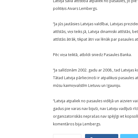
Latvija savā attīstībā atpaliek no pasaules, jo pi
politiķis Aivars Lembergs.
“Ja jūs jautāsies Latvijas valdībai, Latvijas prezi
attīstās, viņi teiks jā, Latvija dinamiski attīstās, 
attīstās ātrāk, tikpat ātri vai lēnāk par pasaules a
Pēc viņa teiktā, atbildi sniedz Pasaules Banka.
“Ja salīdzinām 2002. gadu ar 2008., tad Latvija
Tātad Latvija pārliecinoši ir atpalikusi pasaules a
mūsu kaimiņvalstīm Lietuvu un Igauniju.
“Latvija atpaliek no pasaules vidējā un aizvien va
gadus pie varas nav bijuši, nav Latviju vadījuši rīcī
organizatoriskās neprašas nav spējīgi iet kopsol
komentāros bija Lembergs.