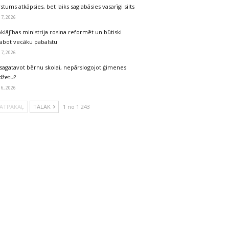
stums atkāpsies, bet laiks saglabāsies vasarīgi silts
 7, 2026
klājības ministrija rosina reformēt un būtiski
labot vecāku pabalstu
 7, 2026
sagatavot bērnu skolai, nepārslogojot ģimenes
džetu?
 6, 2026
ATPAKAĻ
TĀLĀK
1 no 1 243