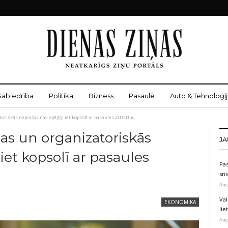
Sabiedrība
Politika
Bizness
Pasaulē
Auto & Tehnoloģij
oriskās neprašas nav spējīgi iet kopsolī ar pasaules attīstību
as un organizatoriskās
JA
iet kopsolī ar pasaules
Pas
sni
Aug
Val
EKONOMIKA
li
Aug