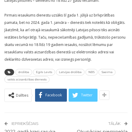
Latvijas pilsones – sievietes no 18 līdz 27 gadu vecumam.
Pirmais iesaukums dienestu uzsāks šī gada 1. jūlijā uz brīvprātības
pamata, bet no 2024. gada 1. janvāra – dienests tiek noteikts kā obligāts.
Jāatzīmē, ka arī otrajā iesaukumā sākotnēji Latvijas pilsoņi tiks aicināti
iestāties brīvprātīgi. Taču, nepieciešamības gadījumā, trūkstošo personu
skaitu vecumā no 18 līdz 19 gadiem iesauks, nosūtot lēmumu par
iesaukšanu valsts aizsardzības dienestā uz elektronisko adresi vai
deklarēto dzīvesvietas adresi, vai izsniegs personīgi.
drošība
Egils Levits
Latvijas drošība
NBS
Saeima
valsts aizsardzības dienests
Facebook
Twitter
Dalīties
IEPRIEKŠĒJAIS
TĀLĀK
2022. gadā krasi saruka
Okupācijas pieminekļa