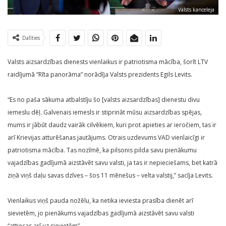
Valsts kanceleja
Dalīties
Valsts aizsardzības dienests vienlaikus ir patriotisma mācība, šorīt LTV
raidījumā “Rīta panorāma” norādīja Valsts prezidents Egils Levits.
“Es no paša sākuma atbalstīju šo [valsts aizsardzības] dienestu divu
iemeslu dēļ. Galvenais iemesls ir stiprināt mūsu aizsardzības spējas,
mums ir jābūt daudz vairāk cilvēkiem, kuri prot apieties ar ieročiem, tas ir
arī Krievijas atturēšanas jautājums. Otrais uzdevums VAD vienlaicīgi ir
patriotisma mācība. Tas nozīmē, ka pilsonis pilda savu pienākumu
vajadzības gadījumā aizstāvēt savu valsti, ja tas ir nepieciešams, bet katrā
ziņā viņš daļu savas dzīves – šos 11 mēnešus – velta valstij,” sacīja Levits.
Vienlaikus viņš pauda nožēlu, ka netika ieviesta prasība dienēt arī
sievietēm, jo pienākums vajadzības gadījumā aizstāvēt savu valsti
“attiecas arī uz sievietēm”.