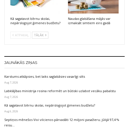
Kā sagatavot bērnu skolai,
Naudas glabāšana mājās var
nepārslogojot ģimenes budžetu?
izmaksāt simtiem eiro gadā
ATPAKAĻ
TĀLĀK
JAUNĀKĀS ZIŅAS
Karstums atkāpsies, bet laiks saglabāsies vasarīgi silts
Aug 7, 2026
Labklājības ministrija rosina reformēt un būtiski uzlabot vecāku pabalstu
Aug 7, 2026
Kā sagatavot bērnu skolai, nepārslogojot ģimenes budžetu?
Aug 6, 2026
Septiņos mēnešos Vivi vilcienos pārvadāti 12 miljoni pasažieru; jūlijā 97,4 %
reisu…