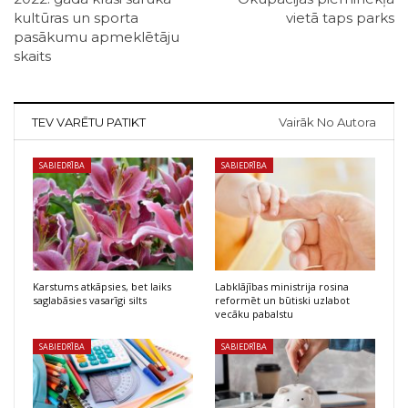
kultūras un sporta
vietā taps parks
pasākumu apmeklētāju
skaits
TEV VARĒTU PATIKT
Vairāk No Autora
SABIEDRĪBA
SABIEDRĪBA
Karstums atkāpsies, bet laiks
Labklājības ministrija rosina
saglabāsies vasarīgi silts
reformēt un būtiski uzlabot
vecāku pabalstu
SABIEDRĪBA
SABIEDRĪBA