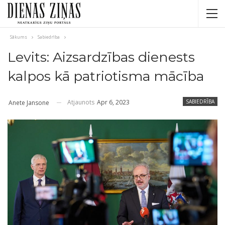
Sākums
Sabiedrība
Levits: Aizsardzības dienests
kalpos kā patriotisma mācība
Atjaunots
Apr 6, 2023
SABIEDRĪBA
Anete Jansone