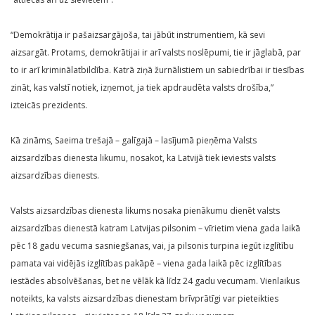
“Demokrātija ir pašaizsargājoša, tai jābūt instrumentiem, kā sevi
aizsargāt. Protams, demokrātijai ir arī valsts noslēpumi, tie ir jāglabā, par
to ir arī kriminālatbildība. Katrā ziņā žurnālistiem un sabiedrībai ir tiesības
zināt, kas valstī notiek, izņemot, ja tiek apdraudēta valsts drošība,”
izteicās prezidents.
Kā zināms, Saeima trešajā – galīgajā – lasījumā pieņēma Valsts
aizsardzības dienesta likumu, nosakot, ka Latvijā tiek ieviests valsts
aizsardzības dienests.
Valsts aizsardzības dienesta likums nosaka pienākumu dienēt valsts
aizsardzības dienestā katram Latvijas pilsonim – vīrietim viena gada laikā
pēc 18 gadu vecuma sasniegšanas, vai, ja pilsonis turpina iegūt izglītību
pamata vai vidējās izglītības pakāpē – viena gada laikā pēc izglītības
iestādes absolvēšanas, bet ne vēlāk kā līdz 24 gadu vecumam. Vienlaikus
noteikts, ka valsts aizsardzības dienestam brīvprātīgi var pieteikties