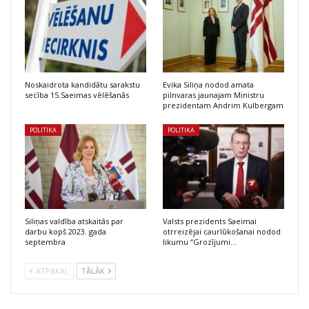
Noskaidrota kandidātu sarakstu
Evika Siliņa nodod amata
secība 15.Saeimas vēlēšanās
pilnvaras jaunajam Ministru
prezidentam Andrim Kulbergam
POLITIKA
POLITIKA
Siliņas valdība atskaitās par
Valsts prezidents Saeimai
darbu kopš 2023. gada
otrreizējai caurlūkošanai nodod
septembra
likumu “Grozījumi…
ATPAKAĻ
TĀLĀK