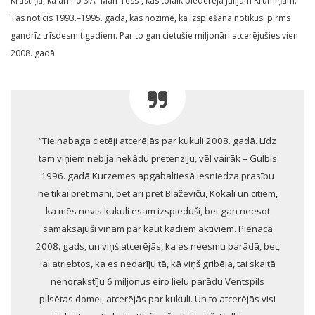
Krastiņa, kā arī no SIA “Man-Tess”, kas tolaik piederēja Jūlijam Krūmiņam.
Tas noticis 1993.–1995. gadā, kas nozīmē, ka izspiešana notikusi pirms
gandrīz trīsdesmit gadiem. Par to gan cietušie miljonāri atcerējušies vien
2008. gadā.
“Tie nabaga cietēji atcerējās par kukuli 2008. gadā. Līdz
tam viņiem nebija nekādu pretenziju, vēl vairāk – Gulbis
1996. gadā Kurzemes apgabaltiesā iesniedza prasību
ne tikai pret mani, bet arī pret Blaževiču, Kokali un citiem,
ka mēs nevis kukuli esam izspieduši, bet gan neesot
samaksājuši viņam par kaut kādiem aktīviem. Pienāca
2008. gads, un viņš atcerējās, ka es neesmu parādā, bet,
lai atriebtos, ka es nedarīju tā, kā viņš gribēja, tai skaitā
nenorakstīju 6 miljonus eiro lielu parādu Ventspils
pilsētas domei, atcerējās par kukuli. Un to atcerējās visi