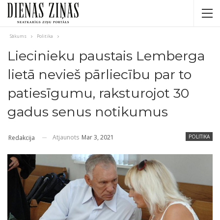
Sākums
Politika
Liecinieku paustais Lemberga
lietā nevieš pārliecību par to
patiesīgumu, raksturojot 30
gadus senus notikumus
Atjaunots
Mar 3, 2021
POLITIKA
Redakcija