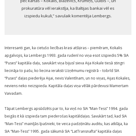
pēc kārtas – Kokalis, Blaževičs, Krūmiņš, Gulbis –, un
prokuratūra vēl ierakstīja, ka Baltijas bankai vēl es
izspiedu kukuli,” savulaik komentēja Lembergs.
Interesanti gan, ka cietušo liecības krasi atšķiras – piemēram, Kokalis
apgalvojis, ka Lembergs 1993. gada rudenī no viņa esot izspiedis 5% SIA
“Puses” kapitāla daļu, savukārt viņa bijusī sieva Aija Kokale tiesā stingri
liecināja to pašu, ko liecina ieraksti Uzņēmumu reģistrā – tobrīd SIA
“Puses” daļas piederēja Aijai, nevis Valentīnam, un no viņas, Aijas Kokales,
neviens neko neizspieda. Kapitāla daļas viņa vēlāk pārdevusi Mamertam
Vaivadam.
Tāpat Lembergs apsūdzēts par to, ka viņš no SIA “Man-Tess” 1994. gada
beigās it kā izspieda tam piederošas kapitāldaļas. Savukārt tad, kad SIA
“Man-Tess” mainījās īpašnieki, tie veica padziļinātu auditu, kas atklāja, ka
SIA “Man-Tess” 1995. gada sākumā SIA “LatTransnafta” kapitāla daļas