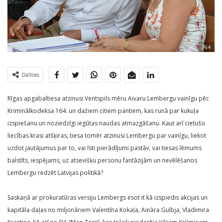
F64
Dalīties
Rīgas apgabaltiesa atzinusi Ventspils mēru Aivaru Lembergu vainīgu pēc
Kriminālkodeksa 164. un dažiem citiem pantiem, kas runā par kukuļa
izspiešanu un noziedzīgi iegūtas naudas atmazgāšanu. Kaut arī cietušo
liecības krasi atšķiras, tiesa tomēr atzinusi Lembergu par vainīgu, liekot
uzdot jautājumus par to, vai īsti pierādījumi pastāv, vai tiesas lēmums
balstīts, iespējams, uz atsevišķu personu fantāzijām un nevēlēšanos
Lembergu redzēt Latvijas politikā?
Saskaņā ar prokuratūras versiju Lembergs esot it kā izspiedis akcijas un
kapitāla daļas no miljonāriem Valentīna Kokaļa, Aināra Gulbja, Vladimira