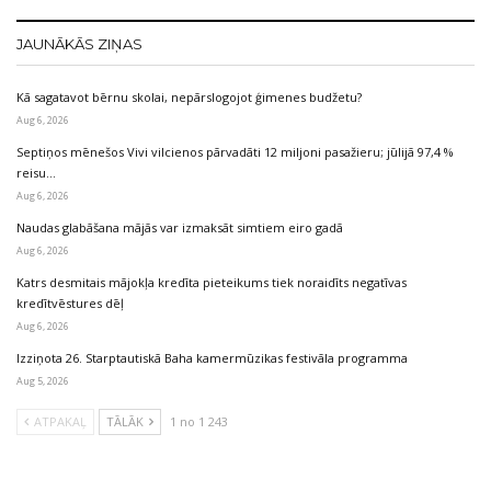
JAUNĀKĀS ZIŅAS
Kā sagatavot bērnu skolai, nepārslogojot ģimenes budžetu?
Aug 6, 2026
Septiņos mēnešos Vivi vilcienos pārvadāti 12 miljoni pasažieru; jūlijā 97,4 %
reisu…
Aug 6, 2026
Naudas glabāšana mājās var izmaksāt simtiem eiro gadā
Aug 6, 2026
Katrs desmitais mājokļa kredīta pieteikums tiek noraidīts negatīvas
kredītvēstures dēļ
Aug 6, 2026
Izziņota 26. Starptautiskā Baha kamermūzikas festivāla programma
Aug 5, 2026
ATPAKAĻ
TĀLĀK
1 no 1 243