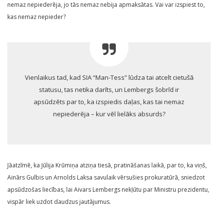
nemaz nepiederēja, jo tās nemaz nebija apmaksātas. Vai var izspiest to,
kas nemaz nepieder?
Vienlaikus tad, kad SIA “Man-Tess” lūdza tai atcelt cietušā
statusu, tas netika darīts, un Lembergs šobrīd ir
apsūdzēts par to, ka izspiedis daļas, kas tai nemaz
nepiederēja – kur vēl lielāks absurds?
Jāatzīmē, ka Jūlija Krūmiņa atziņa tiesā, pratināšanas laikā, par to, ka viņš,
Ainārs Gulbis un Arnolds Laksa savulaik vērsušies prokuratūrā, sniedzot
apsūdzošas liecības, lai Aivars Lembergs nekļūtu par Ministru prezidentu,
vispār liek uzdot daudzus jautājumus.