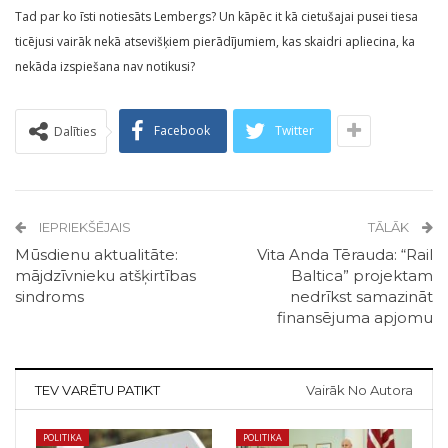
Tad par ko īsti notiesāts Lembergs? Un kāpēc it kā cietušajai pusei tiesa
ticējusi vairāk nekā atsevišķiem pierādījumiem, kas skaidri apliecina, ka
nekāda izspiešana nav notikusi?
Facebook
Twitter
Dalīties
IEPRIEKŠĒJAIS
TĀLĀK
Mūsdienu aktualitāte:
Vita Anda Tērauda: “Rail
mājdzīvnieku atšķirtības
Baltica” projektam
sindroms
nedrīkst samazināt
finansējuma apjomu
TEV VARĒTU PATIKT
Vairāk No Autora
POLITIKA
POLITIKA