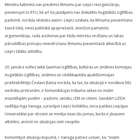
Ministru kabinets nav pieņēmis lēmumu par LiepU reorganizāciju,
pievienojot to RTU, kā arī šis jautājums nav diskutēts Augstākās izglītības
padomē, norāda vēstules autori. LiepU uzskata, ka lēmuma pieņemšana
šaurā lokā, nevis publiskā apspriešanā, sniedzot pamatotu
argumentāciju, rada aizdomas par kādu interešu virzīšanu un labas
pārvaldības principu neievērošanu lēmumu pieņemšanā attiecībā uz
LiepU tālāku attīstību.
20. janvāra vizītes laikā Saeimas Izglītības, kultūras un zinātnes komisijas
Augstākās izglītības, zinātnes un cilvēkkapitāla apakškomisijas
priekšsēdētājs Česlavs Batņa norāda, ka tas, ka situācijā ir nonākusi līdz
viedokļu pretrunām, ir komunikācijas trūkuma sekas no visām
iesaistītajām pusēm – padomi, senātu, IZM un citiem. Savukārt LIZDA
vadītāja Inga Vanaga, uzrunājot LiepU kolektīvu, teica paldies Liepājas
Universitātei par drosmi un minēja visas tās jomas, kurās ir jāsaņem
atbildes, aicinot no situācijas iziet cieņpilni.
Komentējot situāciju kopumā, I. Vanaga patreiz uzsver, ka: “visām