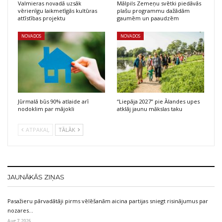
Valmieras novadā uzsāk
Mālpils Zemeņu svētki piedāvās
vērienīgu laikmetīgās kultūras
plašu programmu dažādām
attīstības projektu
gaumēm un paaudzēm
NOVADOS
NOVADOS
Jūrmalā būs 90% atlaide arī
“Liepāja 2027” pie Ālandes upes
nodoklim par mājokli
atklāj jaunu mākslas taku
ATPAKAĻ
TĀLĀK
JAUNĀKĀS ZIŅAS
Pasažieru pārvadātāji pirms vēlēšanām aicina partijas sniegt risinājumus par
nozares…
Aug 7, 2026