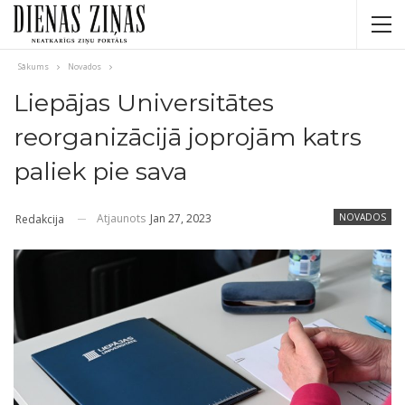
Sākums
Novados
Liepājas Universitātes
reorganizācijā joprojām katrs
paliek pie sava
Atjaunots
Jan 27, 2023
NOVADOS
Redakcija