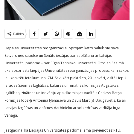
Dalīties
Liepājas Universitātes reorganizācijā joprojām katrs paliek pie sava.
Satversmes sapulce un Senāts iestājas par saplūšanu ar Latvijas
Universitāti, padome – par Rīgas Tehnisko Universitāti. Otrdien Saeimā
tika apspriests Liepājas Universitātes reorganizācijas process, kam sekos
jau konkrēti ieteikumi no IZM. Savukārt piektdien, 20. janvārī, vizītē LiepU
ieradās Saeimas Izglītības, kultūras un zinātnes komisijas Augstākās
izglītības, zinātnes un inovāciju apakškomisijas vadītājs Česlavs Batņa,
komisijas locekļi Antoņina Ņenaševa un Dāvis Mārtiņš Daugavietis, kā arī
Latvijas Izglītības un zinātnes darbinieku arodbiedrības vadītāja Inga
Vanaga.
Jāatgādina, ka Liepājas Universitātes padome lēma pievienoties RTU.