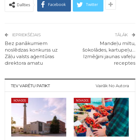
Facebook
Twitter
Dalīties
IEPRIEKŠĒJAIS
TĀLĀK
Bez panākumiem
Mandeļu miltu,
noslēdzas konkurss uz
šokolādes, kartupeļu…
Zāļu valsts aģentūras
Izmēģini jaunas vafeļu
direktora amatu
receptes
TEV VARĒTU PATIKT
Vairāk No Autora
NOVADOS
NOVADOS