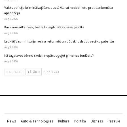
Valsts policija kriminālvajāšanas uzsākšanai nodod lietu pret bankomātu
apzadzēju
Aug 7, 2026
Karstums atkāpsies, bet laiks saglabāsies vasarīgi silts
Aug 7, 2026
Labklājības ministrija rosina reformēt un būtiski uzlabot vecāku pabalstu
Aug 7, 2026
Kā sagatavot bērnu skolai, nepārslogojot ģimenes budžetu?
Aug 6, 2026
ATPAKAĻ
TĀLĀK
1 no 1 243
News
Auto & Tehnoloģijas
Kultūra
Politika
Bizness
Pasaulē