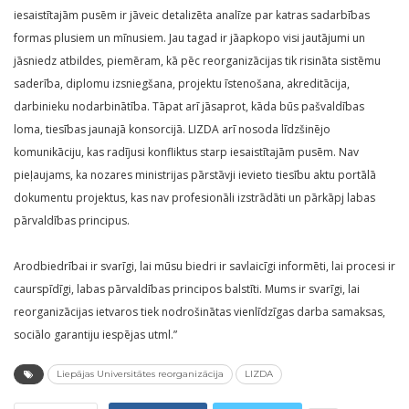
iesaistītajām pusēm ir jāveic detalizēta analīze par katras sadarbības
formas plusiem un mīnusiem. Jau tagad ir jāapkopo visi jautājumi un
jāsniedz atbildes, piemēram, kā pēc reorganizācijas tik risināta sistēmu
saderība, diplomu izsniegšana, projektu īstenošana, akreditācija,
darbinieku nodarbinātība. Tāpat arī jāsaprot, kāda būs pašvaldības
loma, tiesības jaunajā konsorcijā. LIZDA arī nosoda līdzšinējo
komunikāciju, kas radījusi konfliktus starp iesaistītajām pusēm. Nav
pieļaujams, ka nozares ministrijas pārstāvji ievieto tiesību aktu portālā
dokumentu projektus, kas nav profesionāli izstrādāti un pārkāpj labas
pārvaldības principus.
Arodbiedrībai ir svarīgi, lai mūsu biedri ir savlaicīgi informēti, lai procesi ir
caurspīdīgi, labas pārvaldības principos balstīti. Mums ir svarīgi, lai
reorganizācijas ietvaros tiek nodrošinātas vienlīdzīgas darba samaksas,
sociālo garantiju iespējas utml.”
Liepājas Universitātes reorganizācija
LIZDA