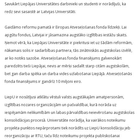
Savukārt Liepājas Universitātes darbinieki un studenti ir norādījuši, ka
redz sevi sasaistē ar Latvijas Universitāti.
Gaidāmo reformu pamatā ir Eiropas Atveseļošanas fonda līdzekļi. Lai
apgūtu fondus, Latvijai ir jāsamazina augstāko izglītības iestāžu skaits.
Ņemot vērā, ka Liepājas Universitāte ir piekritusi iet uz šādām reformām,
nākamais solis ir sadarbības partnera, tās zinātniskās augstskolas izvēlē,
ar ko notiks sazobe. Atveseļošanas fonda finansējums galvenokārt
paredzēts tieši Liepājai, nevis ar mērķi sadalīt starp citām augstskolām,
bet gan darba spēka un darba vides uzlabošanai Liepājā. Atveseļošanās
fonda finansējums ir gandrīz 10 miljoni eiro.
LiepU ir nosūtījusi atklātu vēstuli valsts augstākajām amatpersonām,
izglītības nozares organizācijām un pašvaldībai, kurā norāda uz
iespējamām nelikumībām un labas pārvaldības neievērošanu augstskolas
konsolidācijas procesā. Universitāte norādīja, ka vairākos noteikumu
projekta punktos nepārprotami tiek norādīts uz LiepU konsolidāciju jeb
reorganizāciju ar RTU, taču līdz noteikumu projekta publiskošanai