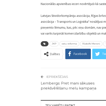
Nacionālās apvienības ieceri novērtējuši kā saste
Latvijas Stividorkompāniju asociācija, Rīgas brīv
asociācija – Transports un Loģistika” nosūtījusi 
pieņemto lēmumu, kas, pēc viņu domām, nav pietie
vai varēs turpināt komercdarbību objektā un mak
JKP
ostu reforma
Rūdolfs Meroni
Facebook
Tw
Dalīties
IEPRIEKŠĒJAIS
Lembergs: Pret mani sākusies
priekšvēlēšanu melu kampaņa
TEV VARĒTU PATIKT