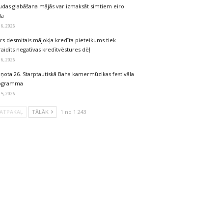
udas glabāšana mājās var izmaksāt simtiem eiro
dā
 6, 2026
rs desmitais mājokļa kredīta pieteikums tiek
aidīts negatīvas kredītvēstures dēļ
 6, 2026
iņota 26. Starptautiskā Baha kamermūzikas festivāla
ogramma
 5, 2026
ATPAKAĻ
TĀLĀK
1 no 1 243