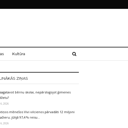
as
Kultūra
UNĀKĀS ZIŅAS
sagatavot bērnu skolai, nepārslogojot ģimenes
džetu?
 6, 2026
tiņos mēnešos Vivi vilcienos pārvadāti 12 miljoni
ažieru; jūlijā 97,4 % reisu…
 6, 2026