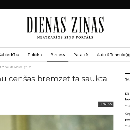
Sabiedrība
Politika
Bizness
Pasaulē
Auto & Tehnoloģij
t tā sauktā Meroni grupa
mu cenšas bremzēt tā sauktā
JA
Kā 
bu
BIZNESS
Aug
Sep
pas
Aug