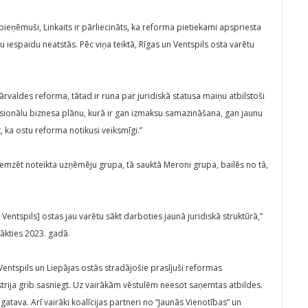
pieņēmuši, Linkaits ir pārliecināts, ka reforma pietiekami apspriesta
iespaidu neatstās. Pēc viņa teiktā, Rīgas un Ventspils osta varētu
ārvaldes reforma, tātad ir runa par juridiskā statusa maiņu atbilstoši
ionālu biznesa plānu, kurā ir gan izmaksu samazināšana, gan jaunu
t, ka ostu reforma notikusi veiksmīgi.”
emzēt noteikta uzņēmēju grupa, tā sauktā Meroni grupa, bailēs no tā,
Ventspils] ostas jau varētu sākt darboties jaunā juridiskā struktūrā,”
sākties 2023. gadā.
Ventspils un Liepājas ostās stradājošie prasījuši reformas
strija grib sasniegt. Uz vairākām vēstulēm neesot saņemtas atbildes.
atava. Arī vairāki koalīcijas partneri no “Jaunās Vienotības” un