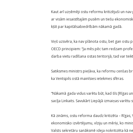
Kaut arī uzņēmēji ostu reformu kritizējuši un nav 
ar visām iesaistītajām pusēm un tiešu ekonomisku 
kļūt par kapitālsabiedrībām nākamā gadā.
Viņš uzsvēra, ka nav plānota ostu, bet gan ostu p
OECD principiem: “Ja mēs pēc tam redzam profes
darba vietu radīšana ostas teritorijā, tad var teik
Satiksmes ministrs pieļāva, ka reformu cenšas br
ka Ventspils ostā mainīsies ietekmes sfēras.
“Nākamā gada vidus varētu būt, kad šīs [Rīgas un 
sacīja Linkaits. Savukārt Liepājā izmaiņas varētu 
Kā zināms, ostu reforma daudz kritizēta – Rīgas, 
ekonomisko izvērtējumu, vīziju un mērķi, ko mini
Valsts sekretāru sanāksmē ideja nokritizēta kā neg