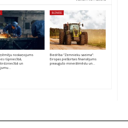
S
BIZNESS
 uzņēmēju noskaņojums
Biedrība “Zemnieku saeima”:
ies rūpniecībā,
Eiropas piešķirtais finansējums
irdzniecībā un
pieaugušo minerālmēslu un…
ojumu…