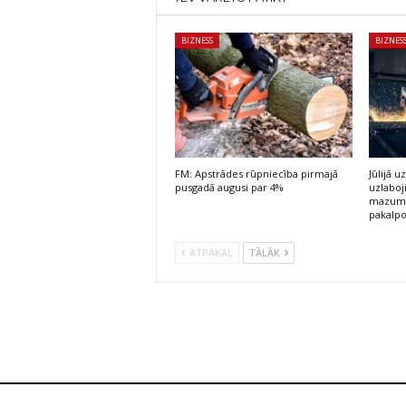
BIZNESS
BIZNES
FM: Apstrādes rūpniecība pirmajā
Jūlijā
pusgadā augusi par 4%
uzlaboj
mazumt
pakalp
ATPAKAĻ
TĀLĀK