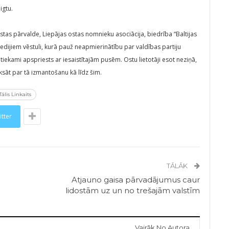
igtu.
ostas pārvalde, Liepājas ostas nomnieku asociācija, biedrība “Baltijas
medijiem vēstuli, kurā pauž neapmierinātību par valdības partiju
kami apspriests ar iesaistītajām pusēm. Ostu lietotāji esot neziņā,
sāt par tā izmantošanu kā līdz šim.
Tālis Linkaits
itter
TĀLĀK
Atjauno gaisa pārvadājumus caur
lidostām uz un no trešajām valstīm
Vairāk No Autora