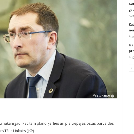
Na
ga
Aug
Kat
nor
Aug
Izz
pr
Aug
Valsts kanceleja
u nākamgad. Pēc tam plāno ķerties arī pie Liepājas ostas pārveides.
s Tālis Linkaits (JKP).