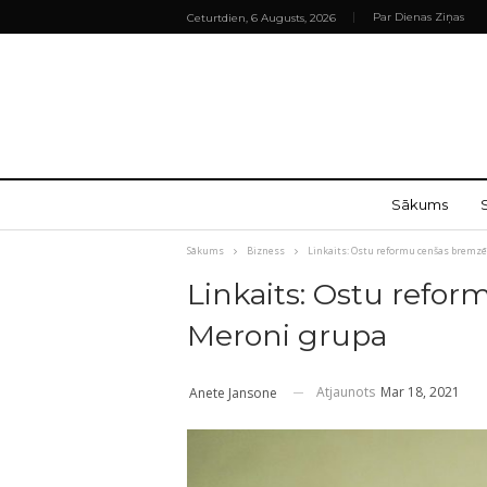
Par Dienas Ziņas
Ceturtdien, 6 Augusts, 2026
Sākums
Sākums
Bizness
Linkaits: Ostu reformu cenšas bremzē
Linkaits: Ostu refor
Meroni grupa
Atjaunots
Mar 18, 2021
Anete Jansone