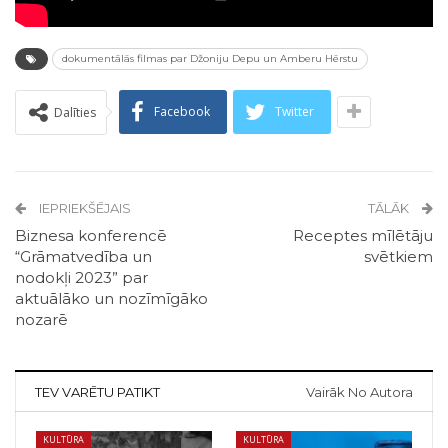
dokumentālās filmas par Džoniju Depu un Amberu Hērstu
Facebook
Twitter
Dalīties
IEPRIEKŠĒJAIS
TĀLĀK
Biznesa konferencē
Receptes mīlētāju
“Grāmatvedība un
svētkiem
nodokļi 2023” par
aktuālāko un nozīmīgāko
nozarē
TEV VARĒTU PATIKT
Vairāk No Autora
KULTŪRA
KULTŪRA