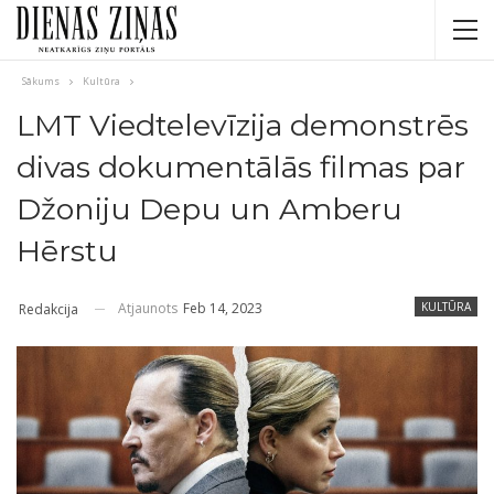
Sākums
Kultūra
LMT Viedtelevīzija demonstrēs
divas dokumentālās filmas par
Džoniju Depu un Amberu
Hērstu
Atjaunots
Feb 14, 2023
KULTŪRA
Redakcija