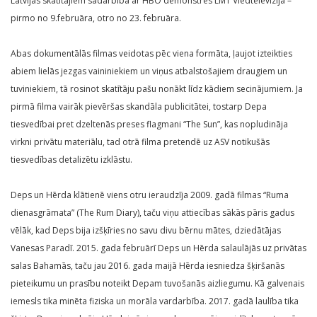
Latvijas skatītājiem sadarbībā ar HBO demonstrēs LMT Viedtelevīzija –
pirmo no 9.februāra, otro no 23. februāra.
Abas dokumentālās filmas veidotas pēc viena formāta, ļaujot izteikties
abiem lielās jezgas vaininiekiem un viņus atbalstošajiem draugiem un
tuviniekiem, tā rosinot skatītāju pašu nonākt līdz kādiem secinājumiem. Ja
pirmā filma vairāk pievēršas skandāla publicitātei, tostarp Depa
tiesvedībai pret dzeltenās preses flagmani “The Sun”, kas nopludināja
virkni privātu materiālu, tad otrā filma pretendē uz ASV notikušās
tiesvedības detalizētu izklāstu.
Deps un Hērda klātienē viens otru ieraudzīja 2009. gadā filmas “Ruma
dienasgrāmata” (The Rum Diary), taču viņu attiecības sākās pāris gadus
vēlāk, kad Deps bija izšķīries no savu divu bērnu mātes, dziedātājas
Vanesas Paradī. 2015. gada februārī Deps un Hērda salaulājās uz privātas
salas Bahamās, taču jau 2016. gada maijā Hērda iesniedza šķiršanās
pieteikumu un prasību noteikt Depam tuvošanās aizliegumu. Kā galvenais
iemesls tika minēta fiziska un morāla vardarbība. 2017. gadā laulība tika