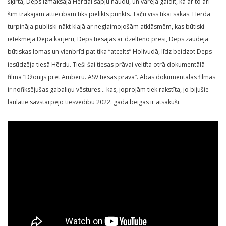
šķirta, Deps izmaksāja Hērdai sāpju naudu, un varēja gaidīt, ka ar to arī
šīm trakajām attiecībām tiks pielikts punkts. Taču viss tikai sākās. Hērda
turpināja publiski nākt klajā ar neglaimojošām atklāsmēm, kas būtiski
ietekmēja Depa karjeru, Deps tiesājās ar dzelteno presi, Deps zaudēja
būtiskas lomas un vienbrīd pat tika “atcelts” Holivudā, līdz beidzot Deps
iesūdzēja tiesā Hērdu. Tieši šai tiesas prāvai veltīta otrā dokumentālā
filma “Džonijs pret Amberu. ASV tiesas prāva”. Abas dokumentālās filmas
ir nofiksējušas gabaliņu vēstures… kas, joprojām tiek rakstīta, jo bijušie
laulātie savstarpējo tiesvedību 2022. gada beigās ir atsākuši.