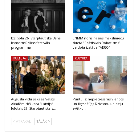
Izziņota 26. Starptautiskā Baha
LNMM norisināsies mākslinieču
kamermūzikas festivāla
dueta “Poētiskais Robotisms”
programma
veidota izstāde “AERO”
KULTŪRA
KULTŪRA
Augusta vidū sāksies Valsts
Puntulis: nepieciešams vienots
Akadēmiskā kora “Latvija”
un ilgtspējīgs Dziesmu un deju
lolotais 29. Starptautiskais…
svētku…
ATPAKAĻ
TĀLĀK