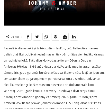
Dalīties
Pasaulē ik dienu tiek šķirts tūkstošiem laulību, taču lielākoties nianses
paliek plašākai publikai nezināmas un tiek pārrunātas vien tuvāko draugu
un radinieku lokā. Taču divu Holivudas aktieru – Džonija Depa un
Amberas Hērdas – šķiršanās kļuva par dzīvesstila mediju apspriestāko
tēmu pāris gadu garumā, bulvāru avīzes vai ikdienu nāca klajā ar jauniem,
sensacionāliem apgalvojumiem par viena vai otra uzvedību. Līdz ar to
tikai likumsakarīgi, ka šim stāstam pievērsās arī dokumentālā kino
veidotāji. 2021. gadā kanāls Discovery+ piedāvāja divu sēriju filmu
“Džonijs pret Amberu” (Johnny vs Amber), 2022. gadā – “Džonijs pret
Amberu. ASV tiesas prāva” (Johnny vs Amber: U.S. Trial). Abas šīs filmas