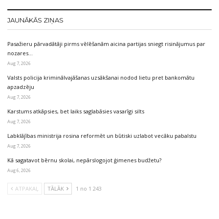
JAUNĀKĀS ZIŅAS
Pasažieru pārvadātāji pirms vēlēšanām aicina partijas sniegt risinājumus par
nozares…
Aug 7, 2026
Valsts policija kriminālvajāšanas uzsākšanai nodod lietu pret bankomātu
apzadzēju
Aug 7, 2026
Karstums atkāpsies, bet laiks saglabāsies vasarīgi silts
Aug 7, 2026
Labklājības ministrija rosina reformēt un būtiski uzlabot vecāku pabalstu
Aug 7, 2026
Kā sagatavot bērnu skolai, nepārslogojot ģimenes budžetu?
Aug 6, 2026
ATPAKAĻ
TĀLĀK
1 no 1 243