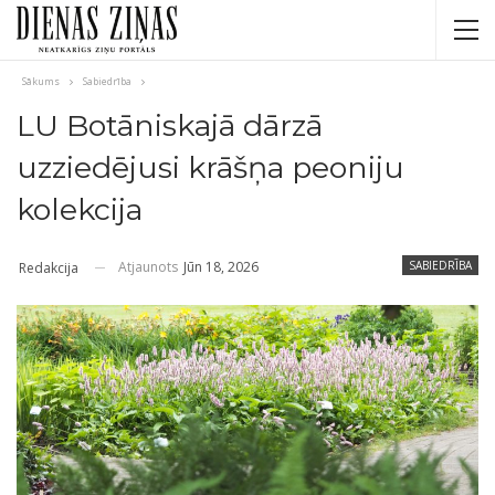
Sākums
Sabiedrība
LU Botāniskajā dārzā
uzziedējusi krāšņa peoniju
kolekcija
Atjaunots
Jūn 18, 2026
SABIEDRĪBA
Redakcija