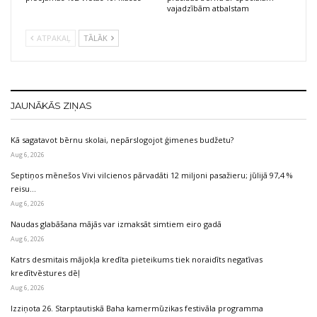
vajadzībām atbalstam
ATPAKAĻ
TĀLĀK
JAUNĀKĀS ZIŅAS
Kā sagatavot bērnu skolai, nepārslogojot ģimenes budžetu?
Aug 6, 2026
Septiņos mēnešos Vivi vilcienos pārvadāti 12 miljoni pasažieru; jūlijā 97,4 %
reisu…
Aug 6, 2026
Naudas glabāšana mājās var izmaksāt simtiem eiro gadā
Aug 6, 2026
Katrs desmitais mājokļa kredīta pieteikums tiek noraidīts negatīvas
kredītvēstures dēļ
Aug 6, 2026
Izziņota 26. Starptautiskā Baha kamermūzikas festivāla programma