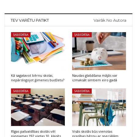
TEV VARĒTU PATIKT
Vairāk No Autora
SABIEDRĪBA
SABIEDRĪBA
Kā sagatavot bērnu skolai,
Naudas glabāšana mājās var
nepārslogojot ģimenes budžetu?
izmaksāt simtiem eiro gadā
SABIEDRĪBA
SABIEDRĪBA
Rīgas pašvaldības skolās vēl
Visās skolās būs vienotas
pieejamas 192 vietas 10. klasēs
prasības bērnu ar speciālām