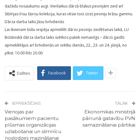
dažādu nosaukumu augi. Vienlaikus dārzā blakus peonijām zied arī
Sibīrijas īrisu šķirņu kolekcija, kuras vēsie toņi izceļ peoniju krāsu gammu.
Dārza darba laiks Jāņu brīvdienās
Lai ikvienam būtu iespēja apmeklēt dārzu peoniju ziedēšanas laikā, LU
Botāniskā dārza darba laiks svētkos paliek nemainīgs – dārzs gaidīs
apmeklētājus arī brīvdienās un svētku dienās, 22., 23. un 24. jūnijā, no
plkst. 10.00 līdz 20.00.
Facebook
Twitter
Dalīties
IEPRIEKŠĒJAIS
TĀLĀK
Vienojas par
Ekonomikas ministrijā
pasākumiem pacientu
pārrunā gatavību PVN
plūsmas organizācijas
samazināšanai pārtikai
uzlabošanai un slimnīcu
noslodzes mazināšanai