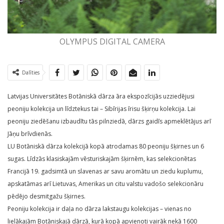
OLYMPUS DIGITAL CAMERA
Dalīties
Latvijas Universitātes Botāniskā dārza āra ekspozīcijās uzziedējusi
peoniju kolekcija un līdztekus tai – Sibīrijas īrisu šķirņu kolekcija. Lai
peoniju ziedēšanu izbaudītu tās pilnziedā, dārzs gaidīs apmeklētājus arī
Jāņu brīvdienās.
LU Botāniskā dārza kolekcijā kopā atrodamas 80 peoniju šķirnes un 6
sugas. Līdzās klasiskajām vēsturiskajām šķirnēm, kas selekcionētas
Francijā 19. gadsimtā un slavenas ar savu aromātu un ziedu kuplumu,
apskatāmas arī Lietuvas, Amerikas un citu valstu vadošo selekcionāru
pēdējo desmitgažu šķirnes.
Peoniju kolekcija ir daļa no dārza lakstaugu kolekcijas – vienas no
lielākajām Botāniskajā dārzā, kurā kopā apvienoti vairāk nekā 1600