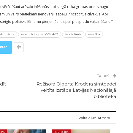
t vērā: “Kaut arī vakcinēšanās labi sargā riska grupas pret smagu
m un vairs pietiekami nenovērš iespēju inficēt citus cilvēkus. Abi
o sasteigtu politisku lēmumu pieņemšanas par piespiedu vakcinēšanu.”
akcinācija
vakcinācija pret COvid-19
Valdis Keris
veselība
itter
TĀLĀK
dīt
Režisora Oļģerta Krodera simtgadei
veltīta izstāde Latvijas Nacionālajā
bibliotēkā
Vairāk No Autora
RĪBA
SABIEDRĪBA