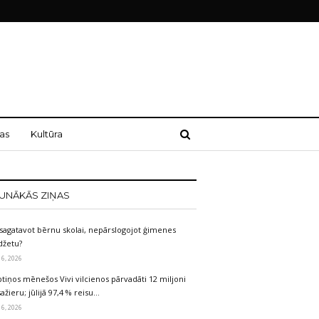
as
Kultūra
UNĀKĀS ZIŅAS
sagatavot bērnu skolai, nepārslogojot ģimenes
džetu?
 6, 2026
tiņos mēnešos Vivi vilcienos pārvadāti 12 miljoni
ažieru; jūlijā 97,4 % reisu…
 6, 2026