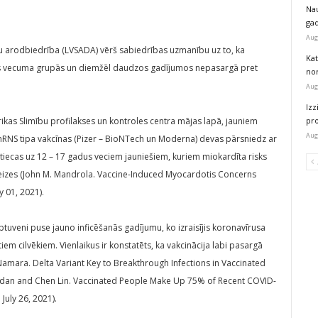
Na
ga
Aug
ku arodbiedrība (LVSADA) vērš sabiedrības uzmanību uz to, ka
Kat
sās vecuma grupās un diemžēl daudzos gadījumos nepasargā pret
nor
Aug
Izz
ikas Slimību profilakses un kontroles centra mājas lapā, jauniem
pr
Aug
s mRNS tipa vakcīnas (Pizer – BioNTech un Moderna) devas pārsniedz ar
 attiecas uz 12 – 17 gadus veciem jauniešiem, kuriem miokardīta risks
 reizes (John M. Mandrola. Vaccine-Induced Myocardotis Concerns
 01, 2021).
aptuveni puse jauno inficēšanās gadījumu, ko izraisījis koronavīrusa
tiem cilvēkiem. Vienlaikus ir konstatēts, ka vakcinācija labi pasargā
mara. Delta Variant Key to Breakthrough Infections in Vaccinated
vindan and Chen Lin. Vaccinated People Make Up 75% of Recent COVID-
July 26, 2021).