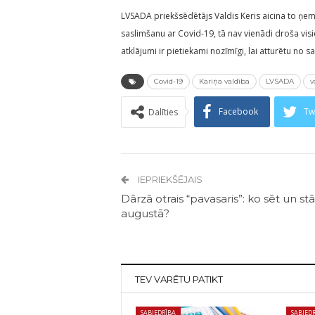
LVSADA priekšsēdētājs Valdis Keris aicina to ņem
saslimšanu ar Covid-19, tā nav vienādi droša visie
atklājumi ir pietiekami nozīmīgi, lai atturētu n
Covid-19
Kariņa valdība
LVSADA
v
Facebook
Tw
Dalīties
IEPRIEKŠĒJAIS
Dārzā otrais “pavasaris”: ko sēt un stā
augustā?
TEV VARĒTU PATIKT
SABIEDRĪBA
SABIED