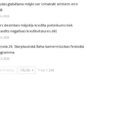
udas glabāšana mājās var izmaksāt simtiem eiro
dā
 6, 2026
rs desmitais mājokļa kredīta pieteikums tiek
aidīts negatīvas kredītvēstures dēļ
 6, 2026
iņota 26. Starptautiskā Baha kamermūzikas festivāla
ogramma
 5, 2026
ATPAKAĻ
TĀLĀK
1 no 1 243