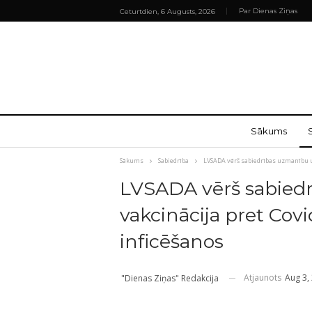
Par Dienas Ziņas
Ceturtdien, 6 Augusts, 2026
Sākums
Sākums
Sabiedrība
LVSADA vērš sabiedrības uzmanību uz
LVSADA vērš sabiedr
vakcinācija pret Cov
inficēšanos
Atjaunots
Aug 3,
"Dienas Ziņas" Redakcija