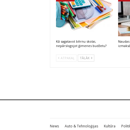
Kā sagatavot bērnu skolai,
Naudas 
nepārslogojot ģimenes budžetu?
izmaksā
ATPAKAĻ
TĀLĀK
News
Auto & Tehnoloģijas
Kultūra
Polit