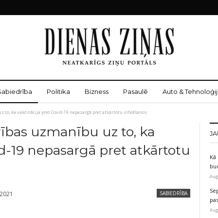
Sabiedrība
Politika
Bizness
Pasaulē
Auto & Tehnoloģij
 to, ka vakcinācija pret Covid-19 nepasargā pret atkārtotu inficēšanos
ības uzmanību uz to, ka
JA
id-19 nepasargā pret atkārtotu
Kā 
bu
Aug
Sep
 2021
SABIEDRĪBA
pas
Aug