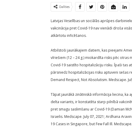
Dalīties
Latvijas Veselības un sociālās aprūpes darbinie
vakcinācija pret Covid-19 nav vienādi droša vi
atkārtotu inficēšanos.
Atbilstoši jaunākajiem datiem, kas pieejami Amer
vīriešiem (12 – 24 g.) miokardīta risks pēc otra
Covid-19 saistīto hospitalizāciju risku. Īpaši tas
pārsniedz hospitalizācijas risku aptuveni sešas
Demand Respect, Not Absolutism. Medscape. July
Tāpat jaunākā zinātniskā informācija liecina, ka 
delta variants, ir konstatēta starp pilnībā vakcinē
pret smagu saslimšanu ar Covid-19 (Damian McNa
Israelis. Medscape. July 07, 2021; Ardhana Ara
19 Cases in Singapore, but Few Fall Ill. Medscape. 