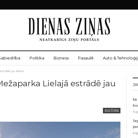
Sabiedrība
Politika
Bizness
Pasaulē
Auto & Tehnoloģij
estrādē jau šodien
ežaparka Lielajā estrādē jau
JA
Kā 
bu
KULTŪRA
Aug
Sep
pas
Aug