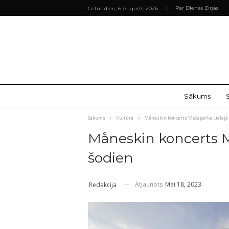
Par Dienas Ziņas
Ceturtdien, 6 Augusts, 2026
Sākums
Sākums
Kultūra
Måneskin koncerts Mežaparka Lielajā 
Måneskin koncerts M
šodien
Atjaunots
Mai 18, 2023
Redakcija