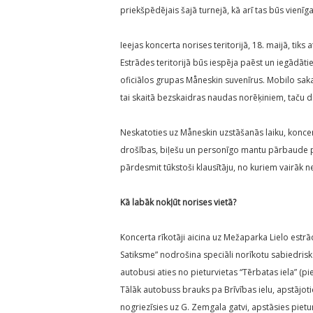
priekšpēdējais šajā turnejā, kā arī tas būs vienīg
Ieejas koncerta norises teritorijā, 18. maijā, tiks
Estrādes teritorijā būs iespēja paēst un iegādāti
oficiālos grupas Måneskin suvenīrus. Mobilo sak
tai skaitā bezskaidras naudas norēķiniem, taču d
Neskatoties uz Måneskin uzstāšanās laiku, koncert
drošības, biļešu un personīgo mantu pārbaude pr
pārdesmit tūkstoši klausītāju, no kuriem vairāk ne
Kā labāk nokļūt norises vietā?
Koncerta rīkotāji aicina uz Mežaparka Lielo estrā
Satiksme” nodrošina speciāli norīkotu sabiedrisk
autobusi aties no pieturvietas “Tērbatas iela” (p
Tālāk autobuss brauks pa Brīvības ielu, apstājoti
nogriezīsies uz G. Zemgala gatvi, apstāsies pietu