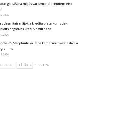
udas glabāšana mājās var izmaksāt simtiem eiro
dā
 6, 2026
rs desmitais mājokļa kredīta pieteikums tiek
aidīts negatīvas kredītvēstures dēļ
 6, 2026
iņota 26. Starptautiskā Baha kamermūzikas festivāla
ogramma
 5, 2026
ATPAKAĻ
TĀLĀK
1 no 1 243