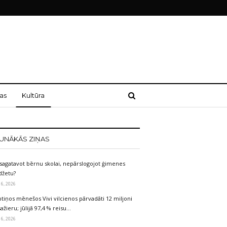
as
Kultūra
UNĀKĀS ZIŅAS
sagatavot bērnu skolai, nepārslogojot ģimenes
džetu?
 6, 2026
tiņos mēnešos Vivi vilcienos pārvadāti 12 miljoni
ažieru; jūlijā 97,4 % reisu…
 6, 2026