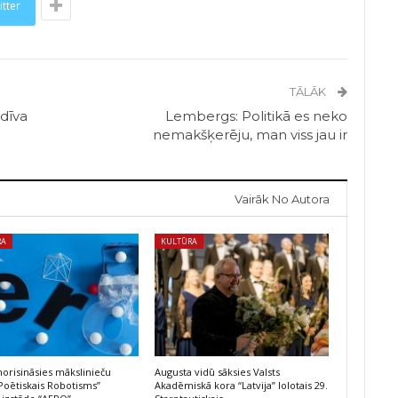
itter
TĀLĀK
 dīva
Lembergs: Politikā es neko
nemakšķerēju, man viss jau ir
Vairāk No Autora
RA
KULTŪRA
risināsies mākslinieču
Augusta vidū sāksies Valsts
Poētiskais Robotisms”
Akadēmiskā kora “Latvija” lolotais 29.