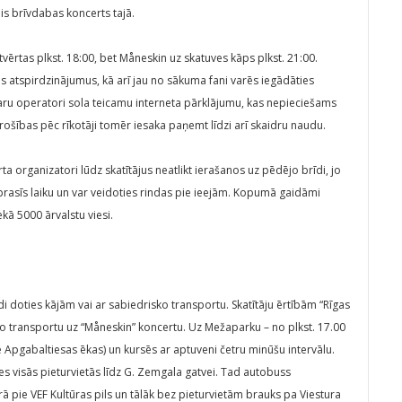
ais brīvdabas koncerts tajā.
 atvērtas plkst. 18:00, bet Måneskin uz skatuves kāps plkst. 21:00.
es atspirdzinājumus, kā arī jau no sākuma fani varēs iegādāties
aru operatori sola teicamu interneta pārklājumu, kas nepieciešams
rošības pēc rīkotāji tomēr iesaka paņemt līdzi arī skaidru naudu.
a organizatori lūdz skatītājus neatlikt ierašanos uz pēdējo brīdi, jo
asīs laiku un var veidoties rindas pie ieejām. Kopumā gaidāmi
kā 5000 ārvalstu viesi.
di doties kājām vai ar sabiedrisko transportu. Skatītāju ērtībām “Rīgas
o transportu uz “Måneskin” koncertu. Uz Mežaparku – no plkst. 17.00
ie Apgabaltiesas ēkas) un kursēs ar aptuveni četru minūšu intervālu.
es visās pieturvietās līdz G. Zemgala gatvei. Tad autobuss
rā pie VEF Kultūras pils un tālāk bez pieturvietām brauks pa Viestura