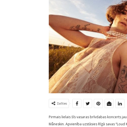
Dalīties
Pirmais lielais šīs vasaras brīvdabas koncerts ja
Måneskin. Apvienība uzstāsies Rīgā savas “Loud Ki