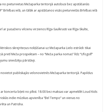
ta no pieturvietas Mežaparka teritorijā autobusi bez apstāšanās
” Brīvības ielā, un tālāk ar apstāšanos visās pieturvietās Brīvības ielā
ī ar pasažieru vilcienu virzienos Rīga-Saulkrasti vai Rīga-Skulte,
triskos skrejriteņus nokļūšanai uz Mežaparka Lielo estrādi: tikai
eliņā pretī Meža prospektam – no “Meža parka nomas” līdz “Ufogolf”
ojumu sniedzēju pārstāvji.
 novietot publiskajās velonovietnēs Mežaparka teritorijā. Papildus
 ar koncerta biļeti no plkst. 18:00 bez maksas var apmeklēt Loud Kids
troniskās indie mūzikas apvienība “Bel Tempo” un vienas no
rēta un Patrisha.