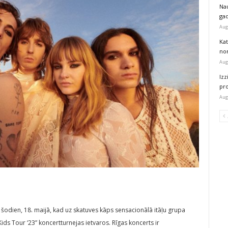
Na
ga
Aug
Kat
nor
Aug
Izz
pr
Aug
u šodien, 18. maijā, kad uz skatuves kāps sensacionālā itāļu grupa
ds Tour ‘23” koncertturnejas ietvaros. Rīgas koncerts ir