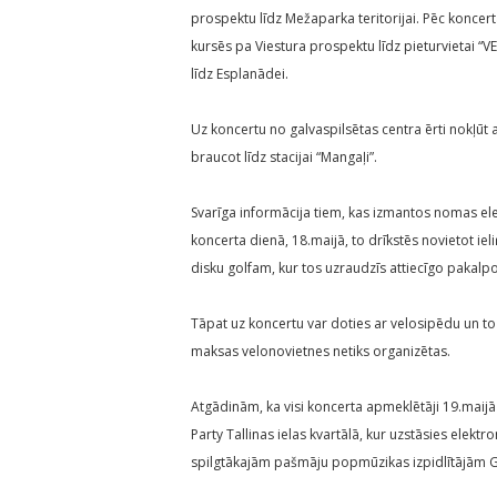
prospektu līdz Mežaparka teritorijai. Pēc koncer
kursēs pa Viestura prospektu līdz pieturvietai “VEF
līdz Esplanādei.
Uz koncertu no galvaspilsētas centra ērti nokļūt ar
braucot līdz stacijai “Mangaļi”.
Svarīga informācija tiem, kas izmantos nomas elek
koncerta dienā, 18.maijā, to drīkstēs novietot i
disku golfam, kur tos uzraudzīs attiecīgo pakalp
Tāpat uz koncertu var doties ar velosipēdu un to
maksas velonovietnes netiks organizētas.
Atgādinām, ka visi koncerta apmeklētāji 19.maijā
Party Tallinas ielas kvartālā, kur uzstāsies elek
spilgtākajām pašmāju popmūzikas izpidlītājām G