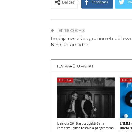
Facebook
Tw
Dalīties
IEPRIEKŠĒJAIS
Liepājā uzstāsies gruzīnu etnodžeza
Nino Katamadze
TEV VARĒTU PATIKT
KULTŪRA
KULTŪ
Izziņota 26. Starptautiskā Baha
LNMM no
kamermūzikas festivāla programma
dueta “