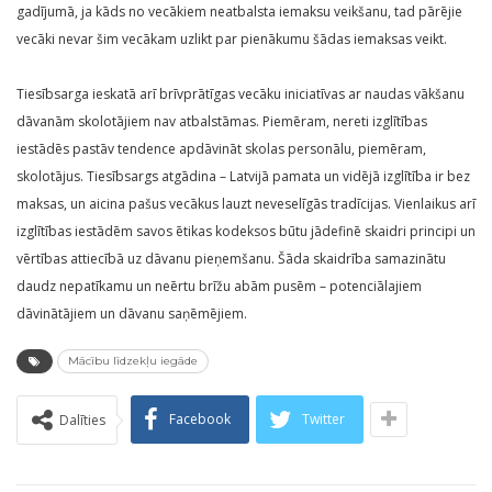
gadījumā, ja kāds no vecākiem neatbalsta iemaksu veikšanu, tad pārējie
vecāki nevar šim vecākam uzlikt par pienākumu šādas iemaksas veikt.
Tiesībsarga ieskatā arī brīvprātīgas vecāku iniciatīvas ar naudas vākšanu
dāvanām skolotājiem nav atbalstāmas. Piemēram, nereti izglītības
iestādēs pastāv tendence apdāvināt skolas personālu, piemēram,
skolotājus. Tiesībsargs atgādina – Latvijā pamata un vidējā izglītība ir bez
maksas, un aicina pašus vecākus lauzt neveselīgās tradīcijas. Vienlaikus arī
izglītības iestādēm savos ētikas kodeksos būtu jādefinē skaidri principi un
vērtības attiecībā uz dāvanu pieņemšanu. Šāda skaidrība samazinātu
daudz nepatīkamu un neērtu brīžu abām pusēm – potenciālajiem
dāvinātājiem un dāvanu saņēmējiem.
Mācību līdzekļu iegāde
Facebook
Twitter
Dalīties