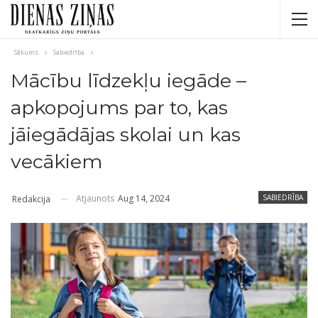
Sākums
Sabiedrība
Mācību līdzekļu iegāde –
apkopojums par to, kas
jāiegādājas skolai un kas
vecākiem
Atjaunots
Aug 14, 2024
SABIEDRĪBA
Redakcija