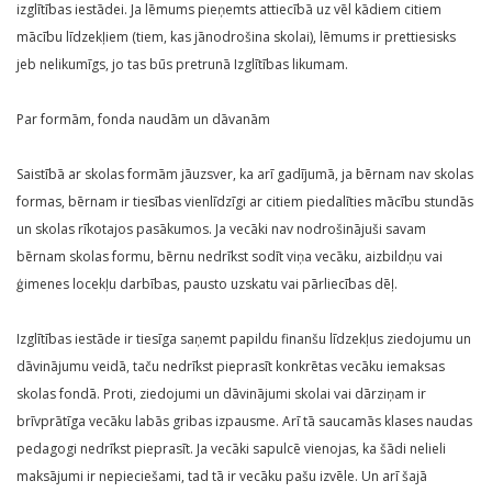
izglītības iestādei. Ja lēmums pieņemts attiecībā uz vēl kādiem citiem
mācību līdzekļiem (tiem, kas jānodrošina skolai), lēmums ir prettiesisks
jeb nelikumīgs, jo tas būs pretrunā Izglītības likumam.
Par formām, fonda naudām un dāvanām
Saistībā ar skolas formām jāuzsver, ka arī gadījumā, ja bērnam nav skolas
formas, bērnam ir tiesības vienlīdzīgi ar citiem piedalīties mācību stundās
un skolas rīkotajos pasākumos. Ja vecāki nav nodrošinājuši savam
bērnam skolas formu, bērnu nedrīkst sodīt viņa vecāku, aizbildņu vai
ģimenes locekļu darbības, pausto uzskatu vai pārliecības dēļ.
Izglītības iestāde ir tiesīga saņemt papildu finanšu līdzekļus ziedojumu un
dāvinājumu veidā, taču nedrīkst pieprasīt konkrētas vecāku iemaksas
skolas fondā. Proti, ziedojumi un dāvinājumi skolai vai dārziņam ir
brīvprātīga vecāku labās gribas izpausme. Arī tā saucamās klases naudas
pedagogi nedrīkst pieprasīt. Ja vecāki sapulcē vienojas, ka šādi nelieli
maksājumi ir nepieciešami, tad tā ir vecāku pašu izvēle. Un arī šajā