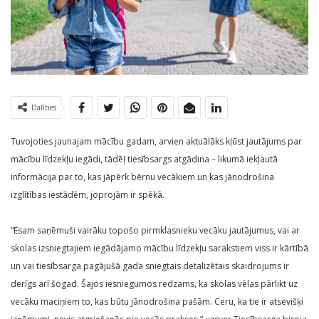
Dalīties
Tuvojoties jaunajam mācību gadam, arvien aktuālāks kļūst jautājums par
mācību līdzekļu iegādi, tādēļ tiesībsargs atgādina – likumā iekļautā
informācija par to, kas jāpērk bērnu vecākiem un kas jānodrošina
izglītības iestādēm, joprojām ir spēkā.
“Esam saņēmuši vairāku topošo pirmklasnieku vecāku jautājumus, vai ar
skolas izsniegtajiem iegādājamo mācību līdzekļu sarakstiem viss ir kārtībā
un vai tiesībsarga pagājušā gada sniegtais detalizētais skaidrojums ir
derīgs arī šogad. Šajos iesniegumos redzams, ka skolas vēlas pārlikt uz
vecāku maciņiem to, kas būtu jānodrošina pašām. Ceru, ka tie ir atsevišķi