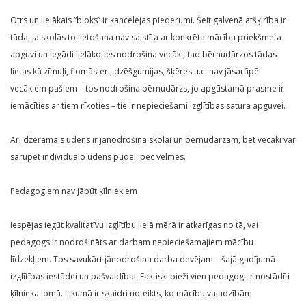
Otrs un lielākais “bloks” ir kancelejas piederumi. Šeit galvenā atšķirība ir
tāda, ja skolās to lietošana nav saistīta ar konkrēta mācību priekšmeta
apguvi un iegādi lielākoties nodrošina vecāki, tad bērnudārzos tādas
lietas kā zīmuļi, flomāsteri, dzēšgumijas, šķēres u.c. nav jāsarūpē
vecākiem pašiem – tos nodrošina bērnudārzs, jo apgūstamā prasme ir
iemācīties ar tiem rīkoties – tie ir nepieciešami izglītības satura apguvei.
Arī dzeramais ūdens ir jānodrošina skolai un bērnudārzam, bet vecāki var
sarūpēt individuālo ūdens pudeli pēc vēlmes.
Pedagogiem nav jābūt ķīlniekiem
Iespējas iegūt kvalitatīvu izglītību lielā mērā ir atkarīgas no tā, vai
pedagogs ir nodrošināts ar darbam nepieciešamajiem mācību
līdzekļiem. Tos savukārt jānodrošina darba devējam – šajā gadījumā
izglītības iestādei un pašvaldībai. Faktiski bieži vien pedagogi ir nostādīti
ķīlnieka lomā. Likumā ir skaidri noteikts, ko mācību vajadzībām