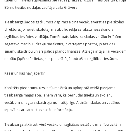
izņēmumi, nevis atgriešanās pie vecās prakses,” uzsver Tiesībsarga biroja
Bērnu tiesību nodaļas vadītāja Laila Grāvere.
Tiesībsargs šādos gadījumos vispirms aicina vecākus vērsties pie skolas
direktora, jo nereti skolotāji mācību līdzekļu sarakstu nesaskaņo ar
izglītības iestādes vadītāju. Tomēr pats fakts, ka skolas vecāku ērtībām
sagatavo mācību līdzekļu sarakstus, ir vērtējams pozitīvi, jo tas vieš
zināmu skaidrību un arī palīdz plānot finanses. Atslēga ir tajā, lai vecākiem
nebūtu jāpērk tās lietas, kas patiesībā jānodrošina izglītības iestādei.
Kas ir un kas nav jāpērk?
Konkrēts piederumu uzskaitījums ērtā un apkopotā veidā pieejams
tiesībsarga mājaslapā. Jāņem vērā, ka bērnudārznieku un skolēnu
vecākiem sniegtais skaidrojums ir atšķirīgs. Aicinām skolas un vecākus
iepazīties ar sarakstos esošo informāciju.
Tiesībsargs atkārtoti vērš vecāku un izglītības iestāžu uzmanību uz tām