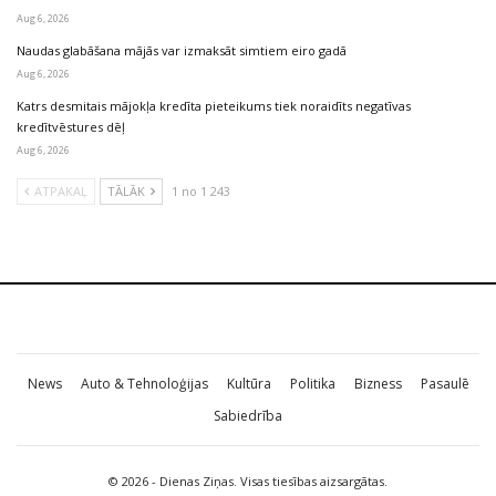
Aug 6, 2026
Naudas glabāšana mājās var izmaksāt simtiem eiro gadā
Aug 6, 2026
Katrs desmitais mājokļa kredīta pieteikums tiek noraidīts negatīvas
kredītvēstures dēļ
Aug 6, 2026
ATPAKAĻ
TĀLĀK
1 no 1 243
News
Auto & Tehnoloģijas
Kultūra
Politika
Bizness
Pasaulē
Sabiedrība
© 2026 - Dienas Ziņas. Visas tiesības aizsargātas.