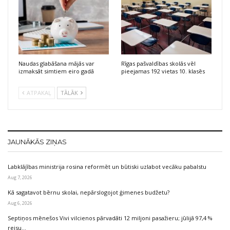
Naudas glabāšana mājās var
Rīgas pašvaldības skolās vēl
izmaksāt simtiem eiro gadā
pieejamas 192 vietas 10. klasēs
ATPAKAĻ
TĀLĀK
JAUNĀKĀS ZIŅAS
Labklājības ministrija rosina reformēt un būtiski uzlabot vecāku pabalstu
Aug 7, 2026
Kā sagatavot bērnu skolai, nepārslogojot ģimenes budžetu?
Aug 6, 2026
Septiņos mēnešos Vivi vilcienos pārvadāti 12 miljoni pasažieru; jūlijā 97,4 %
reisu…