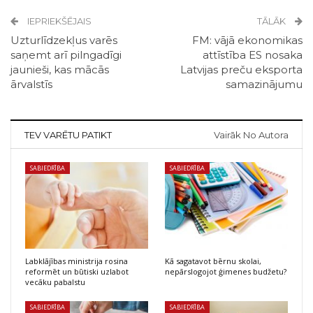
IEPRIEKŠĒJAIS
TĀLĀK
Uzturlīdzekļus varēs
FM: vājā ekonomikas
saņemt arī pilngadīgi
attīstība ES nosaka
jaunieši, kas mācās
Latvijas preču eksporta
ārvalstīs
samazinājumu
TEV VARĒTU PATIKT
Vairāk No Autora
SABIEDRĪBA
SABIEDRĪBA
Labklājības ministrija rosina
Kā sagatavot bērnu skolai,
reformēt un būtiski uzlabot
nepārslogojot ģimenes budžetu?
vecāku pabalstu
SABIEDRĪBA
SABIEDRĪBA