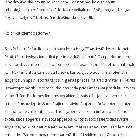
jānodrošina skolām un ko vecākiem. Tas nozīmē, ka dizaina un
tehnoloģiju skolotājam nav jādodas uz veikalu un jāpērk naglas, bet gan
šos vajadzīgos līdzekļus jānodrošina skolas vadībai.
Ko drīkst izlemt padome?
Saistībā ar mācību līdzekļiem sava loma ir izglītības iestādes padomei.
Proti, tās ir tiesīgas lemt tikai par individuālajiem mācību piederumiem,
kas jāpērk vecākiem. Tie ir personiskās lietošanas priekšmeti un materiāli,
kuri tiek izmantoti kā mācību līdzekļi: kancelejas piederumi skolēniem,
apģērbs un apavi, sporta tērps, higiēnas preces, kā arī citi materiāli, kurus
izmantojot mācību procesā, skolēns rada priekšmetu vai produktu savām
vajadzībām. Padomes lēmums vecākiem ir saistošs, ja tas ietver un ir
attiecināms uz iepriekš minētajiem individuālajiem mācību piederumiem.
T.i., padome var konkretizēt, kas ir jāpērk vecākiem un ko nodrošinās
skola, kāds apģērbs ir svētku apģērbs, kuros svētkos jāierodas svētku
apģērbā, no kura datuma nepieciešami maiņas apavi u.tml. Tad lēmums
ir tiesisks. Padome nevar lemt par mācību līdzekļiem, kas jānodrošina