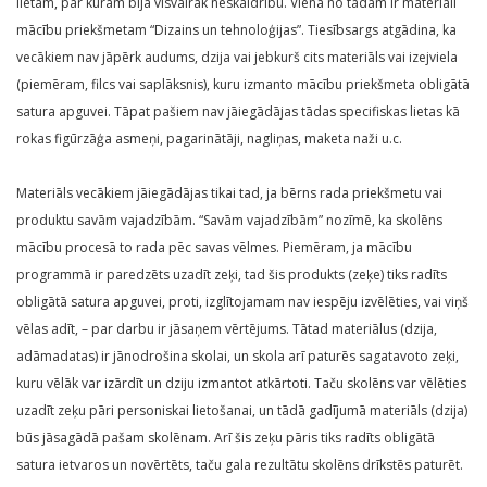
lietām, par kurām bija visvairāk neskaidrību. Viena no tādām ir materiāli
mācību priekšmetam “Dizains un tehnoloģijas”. Tiesībsargs atgādina, ka
vecākiem nav jāpērk audums, dzija vai jebkurš cits materiāls vai izejviela
(piemēram, filcs vai saplāksnis), kuru izmanto mācību priekšmeta obligātā
satura apguvei. Tāpat pašiem nav jāiegādājas tādas specifiskas lietas kā
rokas figūrzāģa asmeņi, pagarinātāji, nagliņas, maketa naži u.c.
Materiāls vecākiem jāiegādājas tikai tad, ja bērns rada priekšmetu vai
produktu savām vajadzībām. “Savām vajadzībām” nozīmē, ka skolēns
mācību procesā to rada pēc savas vēlmes. Piemēram, ja mācību
programmā ir paredzēts uzadīt zeķi, tad šis produkts (zeķe) tiks radīts
obligātā satura apguvei, proti, izglītojamam nav iespēju izvēlēties, vai viņš
vēlas adīt, – par darbu ir jāsaņem vērtējums. Tātad materiālus (dzija,
adāmadatas) ir jānodrošina skolai, un skola arī paturēs sagatavoto zeķi,
kuru vēlāk var izārdīt un dziju izmantot atkārtoti. Taču skolēns var vēlēties
uzadīt zeķu pāri personiskai lietošanai, un tādā gadījumā materiāls (dzija)
būs jāsagādā pašam skolēnam. Arī šis zeķu pāris tiks radīts obligātā
satura ietvaros un novērtēts, taču gala rezultātu skolēns drīkstēs paturēt.