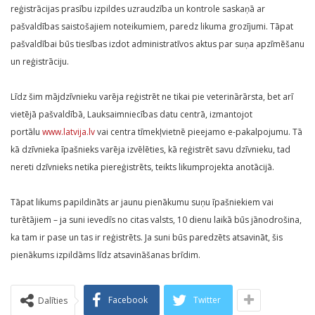
reģistrācijas prasību izpildes uzraudzība un kontrole saskaņā ar
pašvaldības saistošajiem noteikumiem, paredz likuma grozījumi. Tāpat
pašvaldībai būs tiesības izdot administratīvos aktus par suņa apzīmēšanu
un reģistrāciju.
Līdz šim mājdzīvnieku varēja reģistrēt ne tikai pie veterinārārsta, bet arī
vietējā pašvaldībā, Lauksaimniecības datu centrā, izmantojot
portālu
www.latvija.lv
vai centra tīmekļvietnē pieejamo e-pakalpojumu. Tā
kā dzīvnieka īpašnieks varēja izvēlēties, kā reģistrēt savu dzīvnieku, tad
nereti dzīvnieks netika piereģistrēts, teikts likumprojekta anotācijā.
Tāpat likums papildināts ar jaunu pienākumu suņu īpašniekiem vai
turētājiem – ja suni ievedīs no citas valsts, 10 dienu laikā būs jānodrošina,
ka tam ir pase un tas ir reģistrēts. Ja suni būs paredzēts atsavināt, šis
pienākums izpildāms līdz atsavināšanas brīdim.
Facebook
Twitter
Dalīties