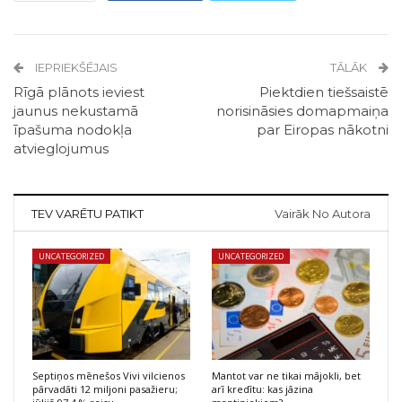
IEPRIEKŠĒJAIS
TĀLĀK
Rīgā plānots ieviest
Piektdien tiešsaistē
jaunus nekustamā
norisināsies domapmaiņa
īpašuma nodokļa
par Eiropas nākotni
atvieglojumus
TEV VARĒTU PATIKT
Vairāk No Autora
UNCATEGORIZED
UNCATEGORIZED
Septiņos mēnešos Vivi vilcienos
Mantot var ne tikai mājokli, bet
pārvadāti 12 miljoni pasažieru;
arī kredītu: kas jāzina