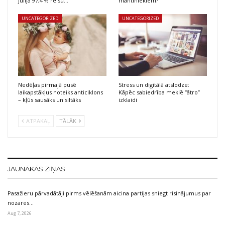
jūlijā 97,4 % reisu…
mantiniekiem?
UNCATEGORIZED
UNCATEGORIZED
Nedēļas pirmajā pusē
Stress un digitālā atslodze:
laikapstākļus noteiks anticiklons
Kāpēc sabiedrība meklē “ātro”
– kļūs sausāks un siltāks
izklaidi
ATPAKAĻ
TĀLĀK
JAUNĀKĀS ZIŅAS
Pasažieru pārvadātāji pirms vēlēšanām aicina partijas sniegt risinājumus par
nozares…
Aug 7, 2026