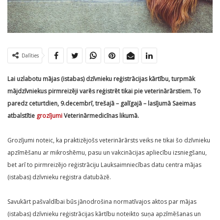
Dalīties
Lai uzlabotu mājas (istabas) dzīvnieku reģistrācijas kārtību, turpmāk
mājdzīvniekus pirmreizēji varēs reģistrēt tikai pie veterinārārstiem. To
paredz ceturtdien, 9.decembrī, trešajā – galīgajā – lasījumā Saeimas
atbalstītie
grozījumi
Veterinārmedicīnas likumā.
Grozījumi noteic, ka praktizējošs veterinārārsts veiks ne tikai šo dzīvnieku
apzīmēšanu ar mikroshēmu, pasu un vakcinācijas apliecību izsniegšanu,
bet arī to pirmreizējo reģistrāciju Lauksaimniecības datu centra mājas
(istabas) dzīvnieku reģistra datubāzē.
Savukārt pašvaldībai būs jānodrošina normatīvajos aktos par mājas
(istabas) dzīvnieku reģistrācijas kārtību noteikto suņa apzīmēšanas un