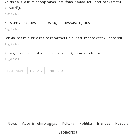
Valsts policija kriminālvajāšanas uzsākšanai nodod lietu pret bankomātu
apzadzēju
Aug 7, 2026
Karstums atkāpsies, bet laiks saglabāsies vasarīgi silts
Aug 7, 2026
Labklājības ministrija rosina reformēt un būtiski uzlabot vecāku pabalstu
Aug 7, 2026
Kā sagatavot bērnu skolai, nepārslogojot ģimenes budžetu?
Aug 6, 2026
ATPAKAĻ
TĀLĀK
1 no 1 243
News
Auto & Tehnoloģijas
Kultūra
Politika
Bizness
Pasaulē
Sabiedrība