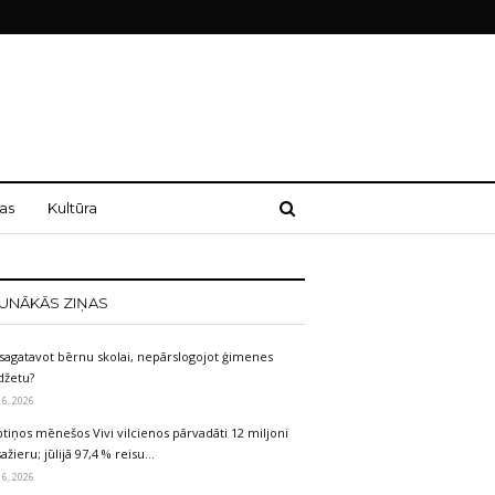
as
Kultūra
UNĀKĀS ZIŅAS
sagatavot bērnu skolai, nepārslogojot ģimenes
džetu?
 6, 2026
tiņos mēnešos Vivi vilcienos pārvadāti 12 miljoni
ažieru; jūlijā 97,4 % reisu…
 6, 2026