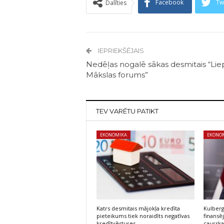
Facebook
Tw
Dalīties
IEPRIEKŠĒJAIS
Nedēļas nogalē sākas desmitais “Lie
Mākslas forums”
TEV VARĒTU PATIKT
EKONOMIKA
EKONO
Katrs desmitais mājokļa kredīta
Kulberg
pieteikums tiek noraidīts negatīvas
finans
kredītvēstures…
caursk