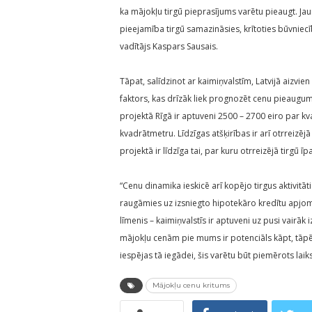
ka mājokļu tirgū pieprasījums varētu pieaugt. Jau
pieejamība tirgū samazināsies, krītoties būvni
vadītājs Kaspars Sausais.
Tāpat, salīdzinot ar kaimiņvalstīm, Latvijā aizvie
faktors, kas drīzāk liek prognozēt cenu pieaugum
projektā Rīgā ir aptuveni 2500 – 2700 eiro par kv
kvadrātmetru. Līdzīgas atšķirības ir arī otrreizē
projektā ir līdzīga tai, par kuru otrreizējā tirgū 
“Cenu dinamika ieskicē arī kopējo tirgus aktivitāti
raugāmies uz izsniegto hipotekāro kredītu apjomu
līmenis – kaimiņvalstīs ir aptuveni uz pusi vairāk i
mājokļu cenām pie mums ir potenciāls kāpt, tāpēc
iespējas tā iegādei, šis varētu būt piemērots laiks
Mājokļu cenu kritums