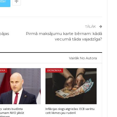
itter
TĀLĀK
pājas
Pirmā maksājumu karte bērnam: kādā
vecumā tāda vajadzīga?
Vairāk No Autora
MIKA
EKONOMIKA
s: valsts budžeta
Inflācijas slogs atgriežas: ECB varētu
ējumam NVO jābūt
celt likmes jau rudenī
atāmam