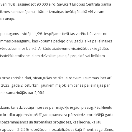
tuveni 10%, sasniedzot 90 000 eiro. Savukārt Eiropas Centrālā banka
likmes samazinājumu,– kādas izmaiņas tuvākajā laikā vēl varam
ū Latvijā?
pieaugums – vidēji 11,9%. Iespējams tieši tas varētu būt viens no
u summas pieaugumu, kas kopumā pēdējo divu gadu laikā palielinājies
ovērots Luminor bankā. Ar šādu aizdevumu visbiežāk tiek iegādāts
sbiežāk atbilst nelielam dzīvoklim jaunajā projektā vai lielākam
es provizoriskie dati, pieaugušas ne tikai aizdevumu summas, bet arī
ar 2023. gada 2. ceturksni, jauniem mājokļiem cenas palielinājās par
enis samazinājās par 2,0%1 .
edzam, ka iedzīvotāju interese par mājokļu iegādi pieaug. Pēc klientu
gto kredītu apjoms kopš šī gada pavasara pārsniedz iepriekšējā gada
s pazemināšanos un turpmākās prognozes, kas liecina, ka jau
z aptuveni 2-2.5% robežās un nostabilizēsies šajā līmenī, sagaidāms,