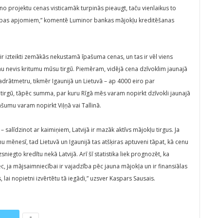
no projektu cenas visticamāk turpinās pieaugt, taču vienlaikus to
ecības apjomiem,” komentē Luminor bankas mājokļu kreditēšanas
n ir izteikti zemākās nekustamā īpašuma cenas, un tas ir vēl viens
u nevis kritumu mūsu tirgū. Piemēram, vidējā cena dzīvoklim jaunajā
adrātmetru, tikmēr Igaunijā un Lietuvā – ap 4000 eiro par
jā tirgū, tāpēc summa, par kuru Rīgā mēs varam nopirkt dzīvokli jaunajā
īpašumu varam nopirkt Viļņā vai Tallinā.
 – salīdzinot ar kaimiņiem, Latvijā ir mazāk aktīvs mājokļu tirgus. Ja
 mēnesī, tad Lietuvā un Igaunijā tas atšķiras aptuveni tāpat, kā cenu
zsniegto kredītu nekā Latvijā. Arī šī statistika liek prognozēt, ka
, ja mājsaimniecībai ir vajadzība pēc jauna mājokļa un ir finansiālas
, lai nopietni izvērtētu tā iegādi,” uzsver Kaspars Sausais.