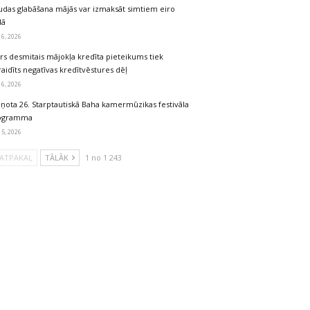
udas glabāšana mājās var izmaksāt simtiem eiro
dā
 6, 2026
rs desmitais mājokļa kredīta pieteikums tiek
aidīts negatīvas kredītvēstures dēļ
 6, 2026
iņota 26. Starptautiskā Baha kamermūzikas festivāla
ogramma
 5, 2026
ATPAKAĻ
TĀLĀK
1 no 1 243