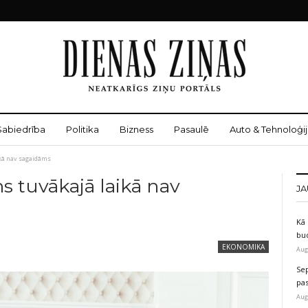
Sabiedrība
Politika
Bizness
Pasaulē
Auto & Tehnoloģij
ikā nav sagaidāms
 tuvākajā laikā nav
JA
Kā 
bu
EKONOMIKA
Aug
Sep
pas
Aug