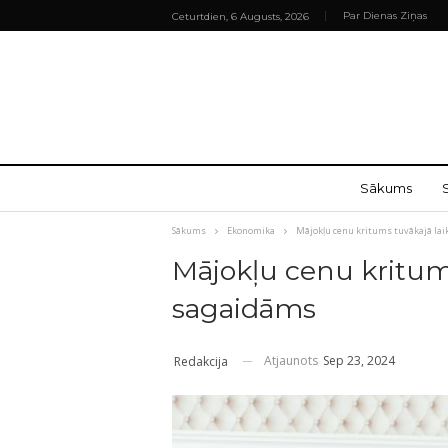
Par Dienas Ziņas
Ceturtdien, 6 Augusts, 2026
Sākums
Sākums
Ekonomika
Mājokļu cenu kritums tuvākajā la
Mājokļu cenu kritums
sagaidāms
Atjaunots
Sep 23, 2024
Redakcija