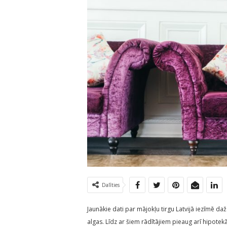
Dalīties
Jaunākie dati par mājokļu tirgu Latvijā iezīmē d
algas. Līdz ar šiem rādītājiem pieaug arī hipote