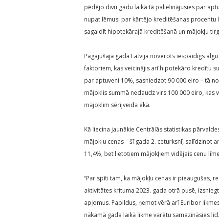
pēdējo divu gadu laikā tā palielinājusies par ap
nupat lēmusi par kārtējo kreditēšanas procentu 
sagaidīt hipotekārajā kreditēšanā un mājokļu tirg
Pagājušajā gadā Latvijā novērots iespaidīgs algu 
faktoriem, kas veicinājis arī hipotekāro kredīt
par aptuveni 10%, sasniedzot 90 000 eiro – tā n
mājoklis summā nedaudz virs 100 000 eiro, kas vi
mājoklim sērijveida ēkā.
Kā liecina jaunākie Centrālās statistikas pārvald
mājokļu cenas – šī gada 2. ceturksnī, salīdzinot 
11,4%, bet lietotiem mājokļiem vidējais cenu līm
“Par spīti tam, ka mājokļu cenas ir pieaugušas, r
aktivitātes krituma 2023. gada otrā pusē, izsnie
apjomus. Papildus, ņemot vērā arī Euribor likme
nākamā gada laikā likme varētu samazināsies līd