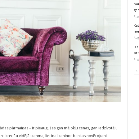
Na
ga
Aug
Kat
nor
Aug
Izz
pr
Aug
ažādas pārmaiņas – ir pieaugušas gan mājokļu cenas, gan iedzīvotāju
kāro kredītu vidējā summa, liecina Luminor bankas novērojumi –