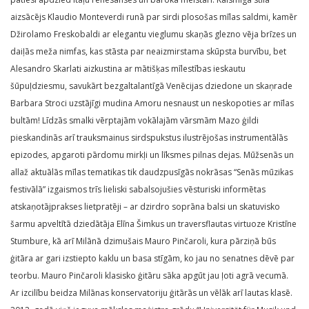
aizsācējs Klaudio Monteverdi runā par sirdi plosošas mīlas saldmi, kamēr
Džirolamo Freskobaldi ar elegantu vieglumu skaņās glezno vēja brīzes un
daiļās meža nimfas, kas stāsta par neaizmirstama skūpsta burvību, bet
Alesandro Skarlati aizkustina ar mātišķas mīlestības ieskautu
šūpuļdziesmu, savukārt bezgaltalantīgā Venēcijas dziedone un skaņrade
Barbara Stroci uzstājīgi mudina Amoru nesnaust un neskopoties ar mīlas
bultām! Līdzās smalki vērptajām vokālajām vārsmām Mazo ģildi
pieskandinās arī trauksmainus sirdspukstus ilustrējošas instrumentālās
epizodes, apgaroti pārdomu mirkļi un līksmes pilnas dejas. Mūžsenās un
allaž aktuālās mīlas tematikas tik daudzpusīgās nokrāsas “Senās mūzikas
festivālā” izgaismos trīs lieliski sabalsojušies vēsturiski informētas
atskaņotājprakses lietpratēji – ar dzirdro soprāna balsi un skatuvisko
šarmu apveltītā dziedātāja Elīna Šimkus un traversflautas virtuoze Kristīne
Stumbure, kā arī Milānā dzimušais Mauro Pinčaroli, kura pārziņā būs
ģitāra ar gari izstiepto kaklu un basa stīgām, ko jau no senatnes dēvē par
teorbu. Mauro Pinčaroli klasisko ģitāru sāka apgūt jau ļoti agrā vecumā.
Ar izcilību beidza Milānas konservatoriju ģitārās un vēlāk arī lautas klasē.