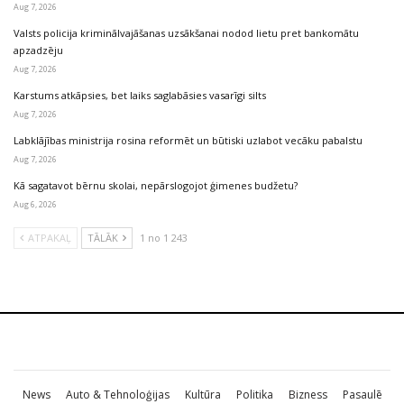
Aug 7, 2026
Valsts policija kriminālvajāšanas uzsākšanai nodod lietu pret bankomātu
apzadzēju
Aug 7, 2026
Karstums atkāpsies, bet laiks saglabāsies vasarīgi silts
Aug 7, 2026
Labklājības ministrija rosina reformēt un būtiski uzlabot vecāku pabalstu
Aug 7, 2026
Kā sagatavot bērnu skolai, nepārslogojot ģimenes budžetu?
Aug 6, 2026
ATPAKAĻ
TĀLĀK
1 no 1 243
News
Auto & Tehnoloģijas
Kultūra
Politika
Bizness
Pasaulē