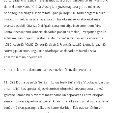
2012. gadā viņš ieguva mākslas maģistra grādu “Universität für Musik und
darstellende Kunst” Grācā, Austrijā. Ieguvis maģistra grādu mūzikas
pedagoģijā Malagas Universitātē Spānijā. Kopš 90. gadu beigām Mauro
Pinčaroli ir veltījis sevi renesanses un baroka mūzikas atskaņošanas
prakses padziļinātai izpētei, īpaši senajiem stīgu instrumentiem. Viņa
kontā ir neskaitāmi koncerti dažādās pasaules malās, uzstājoties gan kā
solistam, gan orķestru sastāvos. Mauro Pinčaroli ir sniedzis koncertus
Itālijā, Austrijā, Vācijā, Zviedrijā, Šveicē, Francijā, Latvijā, Lietuvā, Igaunijā,
Norvēģijā un citur. Regulāri sadarbojas ar dažādiem baroka stila
ansambļiem un orķestriem.
Koncerti, kas būs dzirdami “Senās mūzikas festivāla” ietvaros:
11. jūlijā Doma baznīcā “Senās mūzikas festivālu” atklās “Vroclavas baroka
ansamblis”, kas specializējas vēsturiski informētā atskaņojuma praksē,
galveno uzmanību pievēršot mazzināmā un neparastā Centrāleiropas
senās mūzikas repertuāra izpētei. Ansambļa rokās atdzimst visdažādākie
senās mūzikas paraugi, sākot no kamerdarbiem līdz pat kantātēm un