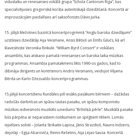
viduslaiku un renesanses vokālā grupa “Schola Cantorum Riga”, kas
specializējusies gregoriskā korāļa autentiskajā dziedāšanā. Koncertā ar
improvizācijām piedalīsies arī saksofonists Dāvis Jurka.
15. jūlijā Mežotnes baznīcā koncertprogrmmā “Angļu baroka dziedājumi”
uzstāsies dziedātāji Aija Veismane, Ansis Bētiņš un Emīls Gilučs, kā arī
klavesīniste Veronika Rinkule. “William Byrd Consort” ir vokālais
ansamblis, kas atskaņo pamatā renesanses un baroka laika mūzikas
programmas. Ansambļa pamatakmens likts 1990-os gados, kad to
dibināja diriģents un kontrtenors Andris Veismanis, veidojot Viljama
Bērda un Karlo Džezualdo koncertprogrammas.
15.jūlijā koncertdienu Rundāles pilī iesāks pasākumi bērniem – dažādas
radošās darbnīcas un spāņu tautas pasaku, un spāņu komponistu
mūzikas iedvesmots muzikāls uzvedums “Brīnišķā pērle”. Muzikālā pasaka
būs pārpilna ar neparastiem notikumiem un spilgtiem tēliem. Lomās
iejutīsies solisti – Jolanta Strikaite-Lapiņa, Jānis Strazdiņš, Nauris Indzeris,
dejotāji – Egija Abaroviča, Reinis Rešetins, Aija Lejas-Sausa. Koncertā