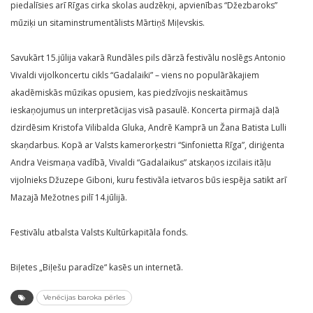
piedalīsies arī Rīgas cirka skolas audzēkņi, apvienības “Džezbaroks”
mūziķi un sitaminstrumentālists Mārtiņš Miļevskis.
Savukārt 15.jūlija vakarā Rundāles pils dārzā festivālu noslēgs Antonio
Vivaldi vijolkoncertu cikls “Gadalaiki” – viens no populārākajiem
akadēmiskās mūzikas opusiem, kas piedzīvojis neskaitāmus
ieskaņojumus un interpretācijas visā pasaulē. Koncerta pirmajā daļā
dzirdēsim Kristofa Vilibalda Gluka, Andrē Kamprā un Žana Batista Lulli
skaņdarbus. Kopā ar Valsts kamerorķestri “Sinfonietta Rīga”, diriģenta
Andra Veismaņa vadībā, Vivaldi “Gadalaikus” atskaņos izcilais itāļu
vijolnieks Džuzepe Giboni, kuru festivāla ietvaros būs iespēja satikt arī
Mazajā Mežotnes pilī 14.jūlijā.
Festivālu atbalsta Valsts Kultūrkapitāla fonds.
Biļetes „Biļešu paradīze“ kasēs un internetā.
Venēcijas baroka pērles