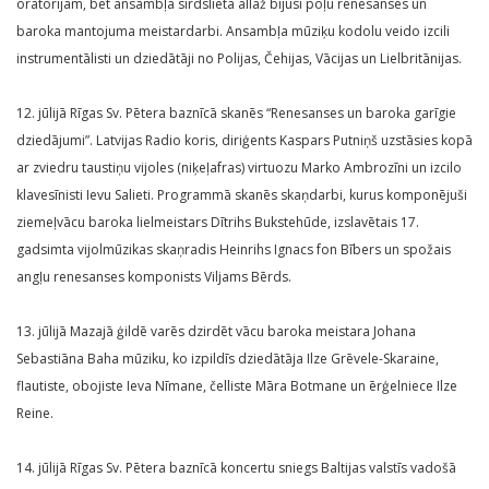
oratorijām, bet ansambļa sirdslieta allaž bijusi poļu renesanses un
baroka mantojuma meistardarbi. Ansambļa mūziķu kodolu veido izcili
instrumentālisti un dziedātāji no Polijas, Čehijas, Vācijas un Lielbritānijas.
12. jūlijā Rīgas Sv. Pētera baznīcā skanēs “Renesanses un baroka garīgie
dziedājumi”. Latvijas Radio koris, diriģents Kaspars Putniņš uzstāsies kopā
ar zviedru taustiņu vijoles (niķeļafras) virtuozu Marko Ambrozīni un izcilo
klavesīnisti Ievu Salieti. Programmā skanēs skaņdarbi, kurus komponējuši
ziemeļvācu baroka lielmeistars Dītrihs Bukstehūde, izslavētais 17.
gadsimta vijolmūzikas skaņradis Heinrihs Ignacs fon Bībers un spožais
angļu renesanses komponists Viljams Bērds.
13. jūlijā Mazajā ģildē varēs dzirdēt vācu baroka meistara Johana
Sebastiāna Baha mūziku, ko izpildīs dziedātāja Ilze Grēvele-Skaraine,
flautiste, obojiste Ieva Nīmane, čelliste Māra Botmane un ērģelniece Ilze
Reine.
14. jūlijā Rīgas Sv. Pētera baznīcā koncertu sniegs Baltijas valstīs vadošā