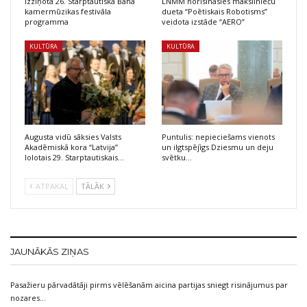
Izziņota 26. Starptautiskā Baha
LNMM norisināsies mākslinieču
kamermūzikas festivāla
dueta “Poētiskais Robotisms”
programma
veidota izstāde “AERO”
KULTŪRA
KULTŪRA
Augusta vidū sāksies Valsts
Puntulis: nepieciešams vienots
Akadēmiskā kora “Latvija”
un ilgtspējīgs Dziesmu un deju
lolotais 29. Starptautiskais…
svētku…
ATPAKAĻ
TĀLĀK
JAUNĀKĀS ZIŅAS
Pasažieru pārvadātāji pirms vēlēšanām aicina partijas sniegt risinājumus par
nozares…