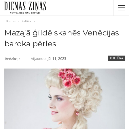
Sākums
Kultūra
Mazajā ģildē skanēs Venēcijas
baroka pērles
Atjaunots
Jūl 11, 2023
KULTŪRA
Redakcija