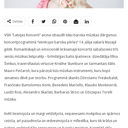
Dalīties
VSIA “Latvijas Koncerti” aicina izbaudīt itāļu baroka mūzikas dārgumus
koncertprogrammā “Venēcijas baroka pērles” 14. jūlija vakarā Mazajā
ģildē. Romantiskajā un emocionāli krāsainajā koncertā sabalsosies trīs
senās mūzikas lietpratēji – brīnišķīgas balss īpašniece, dziedātāja Elīna
Šimkus, traversflautas virtuoze Kristīne Stumbure un šarmantais itālis
Mauro Pinčaroli, kura pārziņā būs mūzikas instruments, kuru kopš
senatnes dēvē par teorbu. Programmā skanēs Džirolamo Freskobaldi,
Frančesko Bartolomeo Konti, Benedeto Marčello, Klaudio Monteverdi,
Luidži Rosi, Alesandro Skarlati, Barbaras Stroci un Džuzepes Torelli
mūzika.
Kvēli liesmojoša un maigi veldzējoša, nepanesami mokpilna un spārnos
ceļoša, arī pazudinoša un iedvesmojoša ir mīlestība, kuru tik krāšņi un
patiesi apdzied itāļu renesanses un baroka meistari. Kaismīgā stila