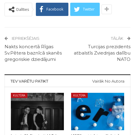
Facebook
Twitter
Dalīties
IEPRIEKŠĒJAIS
TĀLĀK
Nakts koncertā Rīgas
Turcijas prezidents
Sv.Pētera baznīcā skanēs
atbalstīs Zviedrijas dalību
gregoriskie dziedājumi
NATO
TEV VARĒTU PATIKT
Vairāk No Autora
KULTŪRA
KULTŪRA