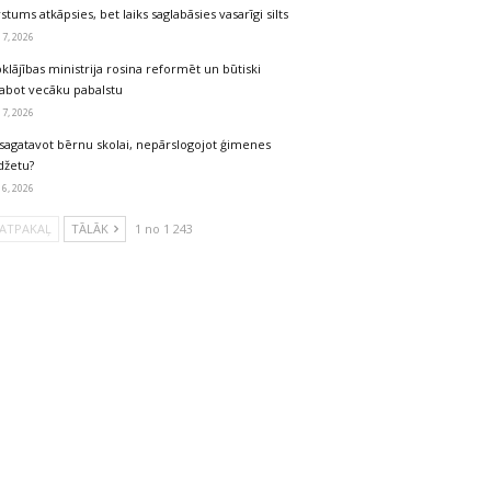
stums atkāpsies, bet laiks saglabāsies vasarīgi silts
 7, 2026
klājības ministrija rosina reformēt un būtiski
labot vecāku pabalstu
 7, 2026
sagatavot bērnu skolai, nepārslogojot ģimenes
džetu?
 6, 2026
ATPAKAĻ
TĀLĀK
1 no 1 243