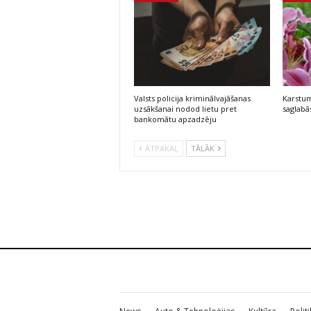
Valsts policija kriminālvajāšanas
Karstum
uzsākšanai nodod lietu pret
saglabās
bankomātu apzadzēju
ATPAKAĻ
TĀLĀK