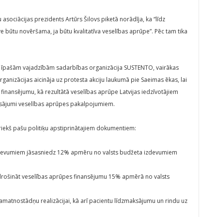
u asociācijas prezidents Artūrs Šilovs piketā norādīja, ka “līdz
e būtu novēršama, ja būtu kvalitatīva veselības aprūpe”. Pēc tam tika
u ar īpašām vajadzībām sadarbības organizācija SUSTENTO, vairākas
rganizācijas aicināja uz protesta akciju laukumā pie Saeimas ēkas, lai
inansējumu, kā rezultātā veselības aprūpe Latvijas iedzīvotājiem
aksājumi veselības aprūpes pakalpojumiem.
riekš pašu politiķu apstiprinātajiem dokumentiem:
izdevumiem jāsasniedz 12% apmēru no valsts budžeta izdevumiem
drošināt veselības aprūpes finansējumu 15% apmērā no valsts
pamatnostādņu realizācijai, kā arī pacientu līdzmaksājumu un rindu uz