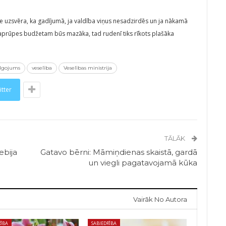
ece uzsvēra, ka gadījumā, ja valdība viņus nesadzirdēs un ja nākamā
aprūpes budžetam būs mazāka, tad rudenī tiks rīkots plašāka
lgojums
veselība
Veselības ministrija
itter
TĀLĀK
ebija
Gatavo bērni: Māmiņdienas skaistā, gardā
un viegli pagatavojamā kūka
Vairāk No Autora
RĪBA
SABIEDRĪBA