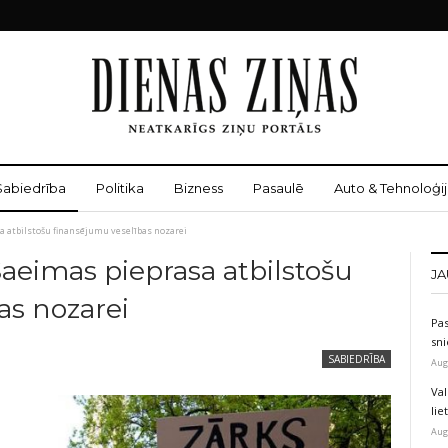
Sabiedrība
Politika
Bizness
Pasaulē
Auto & Tehnoloģij
a atbilstošu finansējumu veselības nozarei
Saeimas pieprasa atbilstošu
JA
as nozarei
Pas
sni
SABIEDRĪBA
Aug
Val
li
Aug