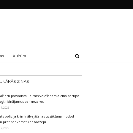
as
Kultūra
UNĀKĀS ZIŅAS
ažieru pārvadātāji pirms vēlēšanām aicina partijas
egt risinājumus par nozares…
 7, 2026
sts policija kriminālvajāšanas uzsākšanai nodod
etu pret bankomātu apzadzēju
 7, 2026