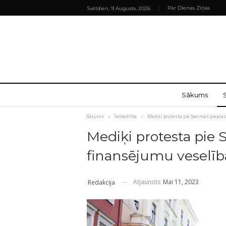
Par Dienas Ziņas
Svētdien, 9 Augusts, 2026
Sākums
Sākums
Sabiedrība
Mediķi protesta pie Saeimas piepras
Mediķi protesta pie 
finansējumu veselīb
Atjaunots
Mai 11, 2023
Redakcija