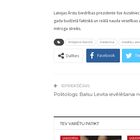
Latvijas Ārstu biedrības prezidente Ilze Aizsilni
gada budžetā faktiskā un reālā nauda veselības 
mēroga streiks.
Krišjānis Kariņš
medicīna
mediķu ata
Facebook
Tw
Dalīties
IEPRIEKŠĒJAIS
Politologs: Balsu Levita ievēlēšanai n
TEV VARĒTU PATIKT
SABIEDRĪBA
SABIED