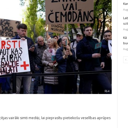
Kar
Aug
Lab
uz
Aug
Kā 
bu
Aug
F64
cējas vairāki simti mediķi, lai pieprasītu pietiekošu veselības aprūpes