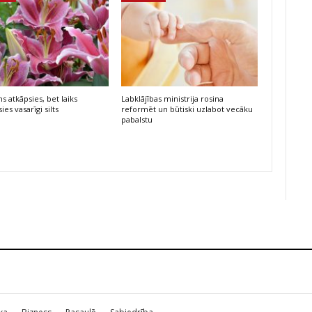
s atkāpsies, bet laiks
Labklājības ministrija rosina
ies vasarīgi silts
reformēt un būtiski uzlabot vecāku
pabalstu