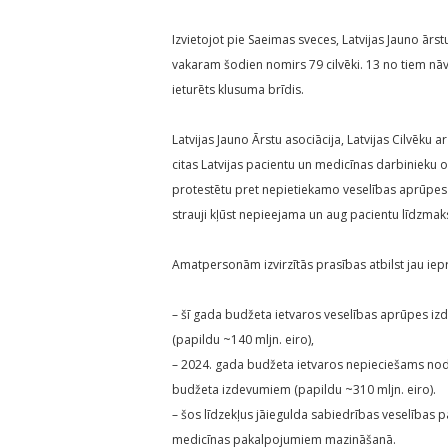
Izvietojot pie Saeimas sveces, Latvijas Jauno ārst
vakaram šodien nomirs 79 cilvēki. 13 no tiem nāv
ieturēts klusuma brīdis.
Latvijas Jauno Ārstu asociācija, Latvijas Cilvēk
citas Latvijas pacientu un medicīnas darbinieku o
protestētu pret nepietiekamo veselības aprūpes f
strauji kļūst nepieejama un aug pacientu līdzm
Amatpersonām izvirzītās prasības atbilst jau iep
– šī gada budžeta ietvaros veselības aprūpes 
(papildu ~140 mljn. eiro),
– 2024. gada budžeta ietvaros nepieciešams no
budžeta izdevumiem (papildu ~310 mljn. eiro).
– šos līdzekļus jāiegulda sabiedrības veselības 
medicīnas pakalpojumiem mazināšanā.