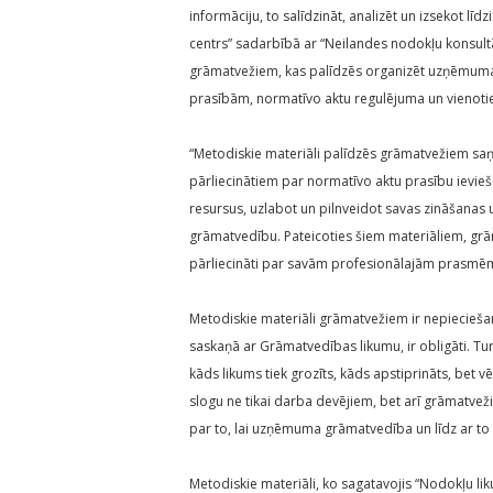
informāciju, to salīdzināt, analizēt un izsekot lī
centrs” sadarbībā ar “Neilandes nodokļu konsult
grāmatvežiem, kas palīdzēs organizēt uzņēmuma
prasībām, normatīvo aktu regulējuma un vienot
“Metodiskie materiāli palīdzēs grāmatvežiem sa
pārliecinātiem par normatīvo aktu prasību ievie
resursus, uzlabot un pilnveidot savas zināšanas 
grāmatvedību. Pateicoties šiem materiāliem, gr
pārliecināti par savām profesionālajām prasmēm
Metodiskie materiāli grāmatvežiem ir nepieciešamī
saskaņā ar Grāmatvedības likumu, ir obligāti. Tur
kāds likums tiek grozīts, kāds apstiprināts, bet 
slogu ne tikai darba devējiem, bet arī grāmatveži
par to, lai uzņēmuma grāmatvedība un līdz ar t
Metodiskie materiāli, ko sagatavojis “Nodokļu li