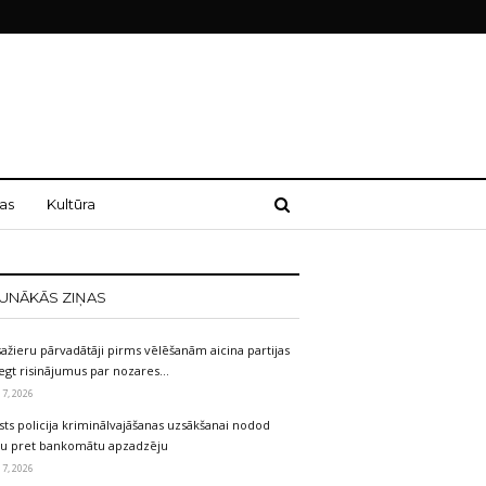
as
Kultūra
UNĀKĀS ZIŅAS
ažieru pārvadātāji pirms vēlēšanām aicina partijas
egt risinājumus par nozares…
 7, 2026
sts policija kriminālvajāšanas uzsākšanai nodod
etu pret bankomātu apzadzēju
 7, 2026