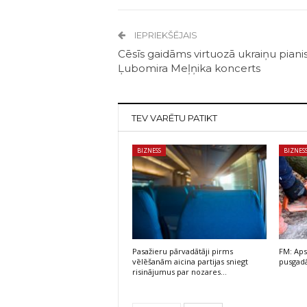
IEPRIEKŠĒJAIS
Cēsīs gaidāms virtuozā ukraiņu piani
Ļubomira Meļņika koncerts
TEV VARĒTU PATIKT
BIZNESS
BIZNES
Pasažieru pārvadātāji pirms
FM: Aps
vēlēšanām aicina partijas sniegt
pusgadā
risinājumus par nozares…