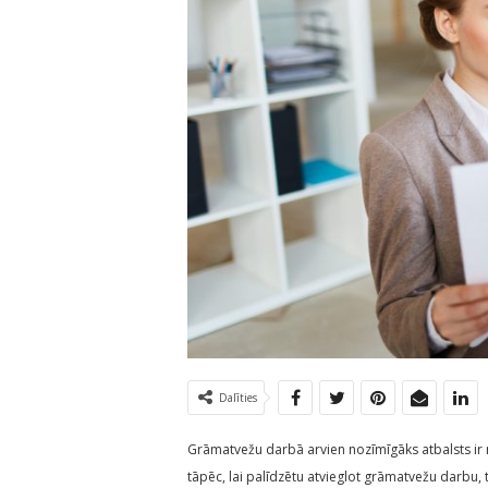
Dalīties
Grāmatvežu darbā arvien nozīmīgāks atbalsts ir m
tāpēc, lai palīdzētu atvieglot grāmatvežu darbu, 