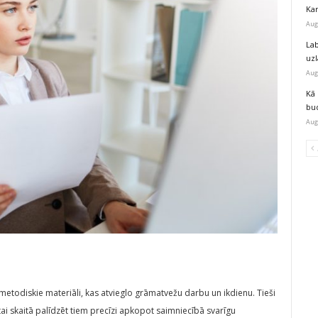
Kar
Aug
Lab
uz
Aug
Kā 
bu
Aug
etodiskie materiāli, kas atvieglo grāmatvežu darbu un ikdienu. Tieši
tai skaitā palīdzēt tiem precīzi apkopot saimniecībā svarīgu