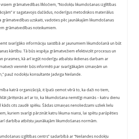
dzi visiem grāmatvedības līkločiem, “Nodokļu likumdošanas izglītības
ācijām” ir sagatavojis dažādus, noderīgus metodiskos materiālus
 grāmatvedības uzskaiti, vadoties pēc jaunākajām likumdošanas
iem grāmatvedības noteikumiem.
ņemt svarīgāko informāciju saistībā ar jaunumiem likumdošanā un būt
šanas kārtību. Tā būs iespēja grāmatvežiem efektivizēt procesus un
un prasmes, kā arī iegūt noderīgu atbalstu ikdienas darbam ar
āmatveži vienmēr būs informēti par svarīgākajām izmaiņām un
,” pauž nodokļu konsultante Jadviga Neilande.
ba katrā organizācijā, it īpaši ņemot vērā to, ka daži no tiem,
klāt jārēķinās arī ar to, ka likumdošana nemitīgi mainās – katru dienu
vēl kāds cits zaudē spēku. Šādas izmaiņas nenoliedzami uzliek lielu
em, kuriem svarīgi pārzināt katru likuma niansi, lai spētu parūpēties
o arī darbība atbilstu jaunākajām likumdošanas normām.
kumdošanas izglītības centrs” sadarbībā ar “Neilandes nodokļu