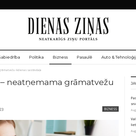
Sabiedrība
Politika
Bizness
Pasaulē
Auto & Tehnoloģij
rāmatvežu ikdienas sastāvdaļa
li – neatņemama grāmatvežu
JA
Pas
sni
023
BIZNESS
Aug
Val
li
Aug