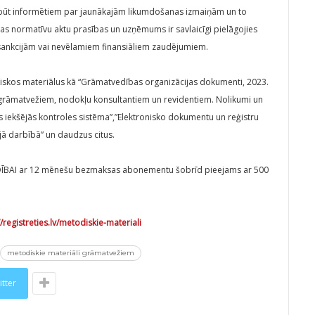
 būt informētiem par jaunākajām likumdošanas izmaiņām un to
tas normatīvu aktu prasības un uzņēmums ir savlaicīgi pielāgojies
sankcijām vai nevēlamiem finansiāliem zaudējumiem.
iskos materiālus kā “Grāmatvedības organizācijas dokumenti, 2023.
S grāmatvežiem, nodokļu konsultantiem un revidentiem. Nolikumi un
 iekšējās kontroles sistēma”,”Elektronisko dokumentu un reģistru
jā darbībā” un daudzus citus.
AI ar 12 mēnešu bezmaksas abonementu šobrīd pieejams ar 500
//registreties.lv/metodiskie-materiali
metodiskie materiāli grāmatvežiem
itter