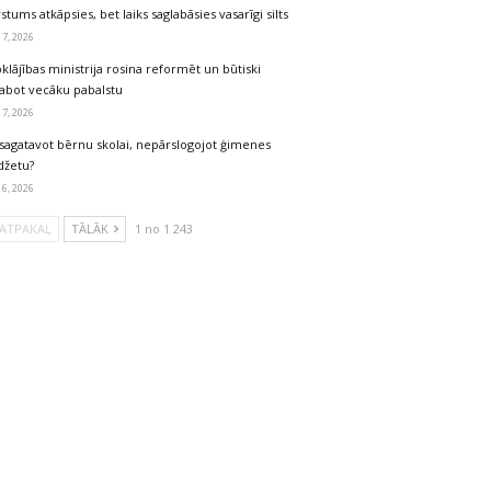
stums atkāpsies, bet laiks saglabāsies vasarīgi silts
 7, 2026
klājības ministrija rosina reformēt un būtiski
labot vecāku pabalstu
 7, 2026
sagatavot bērnu skolai, nepārslogojot ģimenes
džetu?
 6, 2026
ATPAKAĻ
TĀLĀK
1 no 1 243