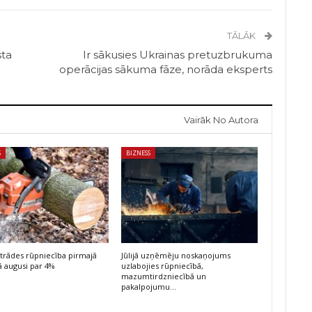
TĀLĀK
sta
Ir sākusies Ukrainas pretuzbrukuma
operācijas sākuma fāze, norāda eksperts
Vairāk No Autora
S
BIZNESS
trādes rūpniecība pirmajā
Jūlijā uzņēmēju noskaņojums
 augusi par 4%
uzlabojies rūpniecībā,
mazumtirdzniecībā un
pakalpojumu…