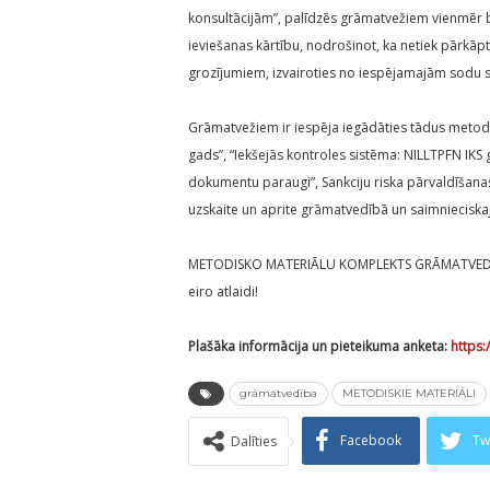
konsultācijām”, palīdzēs grāmatvežiem vienmēr
ieviešanas kārtību, nodrošinot, ka netiek pārkāp
grozījumiem, izvairoties no iespējamajām sodu 
Grāmatvežiem ir iespēja iegādāties tādus metod
gads”, “Iekšejās kontroles sistēma: NILLTPFN IK
dokumentu paraugi”, Sankciju riska pārvaldīšanas
uzskaite un aprite grāmatvedībā un saimnieciska
METODISKO MATERIĀLU KOMPLEKTS GRĀMATVEDĪB
eiro atlaidi!
Plašāka informācija un pieteikuma anketa:
https:
grāmatvedība
METODISKIE MATERIĀLI
Facebook
Tw
Dalīties