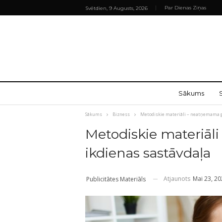
Par Dienas Ziņas
Svētdien, 9 Augusts, 2026
Sākums
Sākums
Bizness
Metodiskie materiāli – neatņemama g
Metodiskie materiā
ikdienas sastāvdaļa
Atjaunots
Mai 23, 2
Publicitātes Materiāls