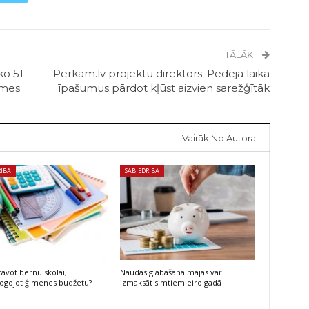
TĀLĀK
ko 51
Pērkam.lv projektu direktors: Pēdējā laikā
emes
īpašumus pārdot kļūst aizvien sarežģītāk
Vairāk No Autora
RĪBA
SABIEDRĪBA
tavot bērnu skolai,
Naudas glabāšana mājās var
ogojot ģimenes budžetu?
izmaksāt simtiem eiro gadā