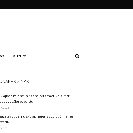
as
Kultūra
UNĀKĀS ZIŅAS
klājības ministrija rosina reformēt un būtiski
labot vecāku pabalstu
 7, 2026
sagatavot bērnu skolai, nepārslogojot ģimenes
džetu?
 6, 2026