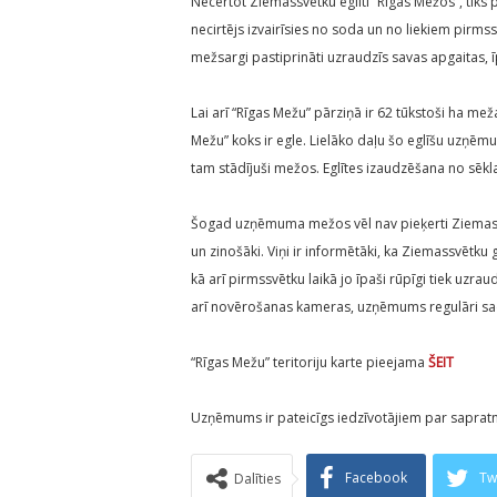
Necērtot Ziemassvētku eglīti “Rīgas Mežos”, tiks 
necirtējs izvairīsies no soda un no liekiem pirm
mežsargi pastiprināti uzraudzīs savas apgaitas,
Lai arī “Rīgas Mežu” pārziņā ir 62 tūkstoši ha meža
Mežu” koks ir egle. Lielāko daļu šo eglīšu uzņē
tam stādījuši mežos. Eglītes izaudzēšana no sēk
Šogad uzņēmuma mežos vēl nav pieķerti Ziemassvētk
un zinošāki. Viņi ir informētāki, ka Ziemassvētku
kā arī pirmssvētku laikā jo īpaši rūpīgi tiek uzrau
arī novērošanas kameras, uzņēmums regulāri sad
“Rīgas Mežu” teritoriju karte pieejama
ŠEIT
Uzņēmums ir pateicīgs iedzīvotājiem par sapratn
Facebook
Tw
Dalīties