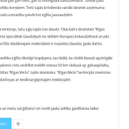
pasargāti gan meži, gan to bioloģiskā daudzveidība. Turklāt pats
ssvētku kreņķiem. Tieši šajās brīvdienās vairāki desmiti uzņēmuma
 īpašu uzmanību pievēršot eglīšu jaunaudzēm.
 teritoriju, taču egļu tajās nav daudz. Tikai katrs desmitais “Rīgas
muma speciālisti izaudzējuši no sēklām Norupes kokaudzētavā un pēc
las līdz stādāmajam materiālam ir nopietns daudzu gadu darbs.
u eglīšu tīkotāji! Iespējams, tas tādēļ, ka cilvēki kļuvuši apzinīgāki
 galveno rotu nedrīkst meklēt vismaz 50 km rādiusā ap galvaspilsētu,
dzītas “Rīgas Mežu” zaļās skaistules. “Rīgas Mežu” teritorijās izvietotas
arbojas ar tiesībsargājošajām institūcijām.
i un mežu sargāšanu! Un novēl jauku svētku gaidīšanas laiku!
itter