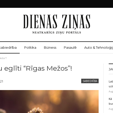
Sabiedrība
Politika
Bizness
Pasaulē
Auto & Tehnoloģij
Mežos”!
eglīti “Rīgas Mežos”!
JA
021
SABIEDRĪBA
Lab
uz
Aug
Kā 
bu
Aug