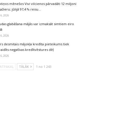
tiņos mēnešos Vivi vilcienos pārvadāti 12 miljoni
ažieru; jūlijā 97,4 % reisu…
 6, 2026
udas glabāšana mājās var izmaksāt simtiem eiro
dā
 6, 2026
rs desmitais mājokļa kredīta pieteikums tiek
aidīts negatīvas kredītvēstures dēļ
 6, 2026
ATPAKAĻ
TĀLĀK
1 no 1 243