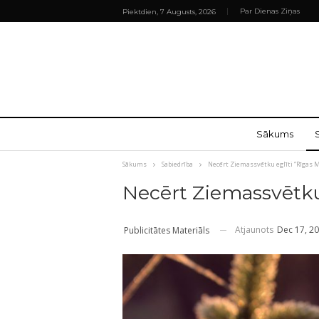
Par Dienas Ziņas
Piektdien, 7 Augusts, 2026
Sākums
Sākums
Sabiedrība
Necērt Ziemassvētku eglīti “Rīgas 
Necērt Ziemassvētku 
Atjaunots
Dec 17, 2
Publicitātes Materiāls