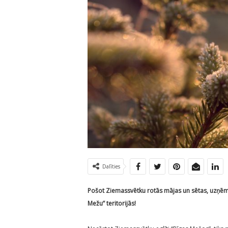
Dalīties
Pošot Ziemassvētku rotā
s mājas un sētas, uzņēmu
Mežu”
teritorijās!