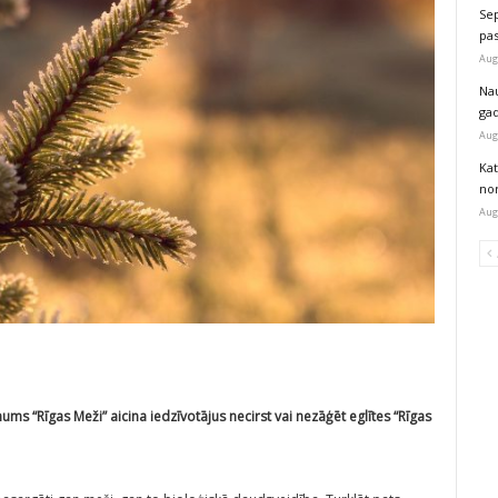
Sep
pas
Aug
Na
ga
Aug
Kat
nor
Aug
ms “Rīgas Meži” aicina iedzīvotājus necirst vai nezāģēt eglītes
“Rīgas