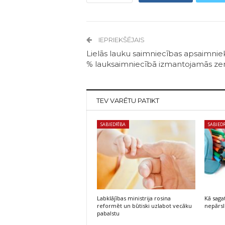
IEPRIEKŠĒJAIS
Lielās lauku saimniecības apsaimnie
% lauksaimniecībā izmantojamās z
TEV VARĒTU PATIKT
SABIEDRĪBA
SABIED
Labklājības ministrija rosina
Kā saga
reformēt un būtiski uzlabot vecāku
nepārsl
pabalstu