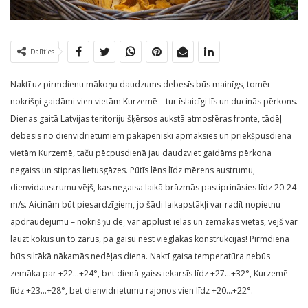
Dalīties
Naktī uz pirmdienu mākoņu daudzums debesīs būs mainīgs, tomēr
nokrišņi gaidāmi vien vietām Kurzemē – tur īslaicīgi līs un ducinās pērkons.
Dienas gaitā Latvijas teritoriju šķērsos aukstā atmosfēras fronte, tādēļ
debesis no dienvidrietumiem pakāpeniski apmāksies un priekšpusdienā
vietām Kurzemē, taču pēcpusdienā jau daudzviet gaidāms pērkona
negaiss un stipras lietusgāzes. Pūtīs lēns līdz mērens austrumu,
dienvidaustrumu vējš, kas negaisa laikā brāzmās pastiprināsies līdz 20-24
m/s. Aicinām būt piesardzīgiem, jo šādi laikapstākļi var radīt nopietnu
apdraudējumu – nokrišņu dēļ var applūst ielas un zemākās vietas, vējš var
lauzt kokus un to zarus, pa gaisu nest vieglākas konstrukcijas! Pirmdiena
būs siltākā nākamās nedēļas diena. Naktī gaisa temperatūra nebūs
zemāka par +22…+24°, bet dienā gaiss iekarsīs līdz +27…+32°, Kurzemē
līdz +23…+28°, bet dienvidrietumu rajonos vien līdz +20…+22°.