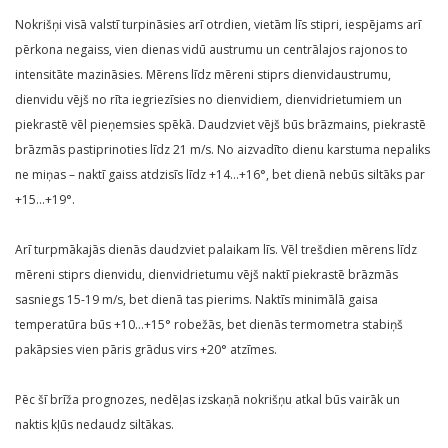
Nokrišņi visā valstī turpināsies arī otrdien, vietām līs stipri, iespējams arī
pērkona negaiss, vien dienas vidū austrumu un centrālajos rajonos to
intensitāte mazināsies. Mērens līdz mēreni stiprs dienvidaustrumu,
dienvidu vējš no rīta iegriezīsies no dienvidiem, dienvidrietumiem un
piekrastē vēl pieņemsies spēkā. Daudzviet vējš būs brāzmains, piekrastē
brāzmās pastiprinoties līdz 21 m/s. No aizvadīto dienu karstuma nepaliks
ne miņas – naktī gaiss atdzisīs līdz +14…+16°, bet dienā nebūs siltāks par
+15…+19°.
Arī turpmākajās dienās daudzviet palaikam līs. Vēl trešdien mērens līdz
mēreni stiprs dienvidu, dienvidrietumu vējš naktī piekrastē brāzmās
sasniegs 15-19 m/s, bet dienā tas pierims. Naktīs minimālā gaisa
temperatūra būs +10…+15° robežās, bet dienās termometra stabiņš
pakāpsies vien pāris grādus virs +20° atzīmes.
Pēc šī brīža prognozes, nedēļas izskaņā nokrišņu atkal būs vairāk un
naktis kļūs nedaudz siltākas.