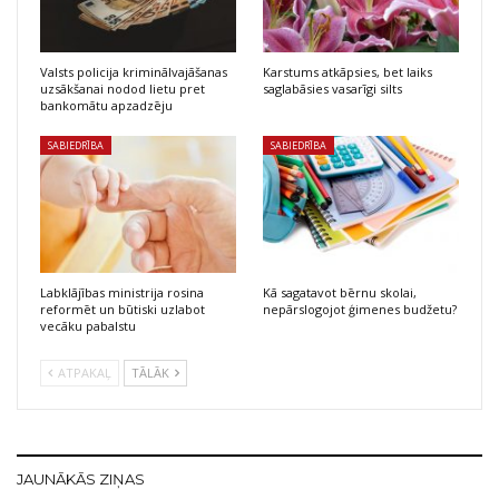
Valsts policija kriminālvajāšanas
Karstums atkāpsies, bet laiks
uzsākšanai nodod lietu pret
saglabāsies vasarīgi silts
bankomātu apzadzēju
SABIEDRĪBA
SABIEDRĪBA
Labklājības ministrija rosina
Kā sagatavot bērnu skolai,
reformēt un būtiski uzlabot
nepārslogojot ģimenes budžetu?
vecāku pabalstu
ATPAKAĻ
TĀLĀK
JAUNĀKĀS ZIŅAS