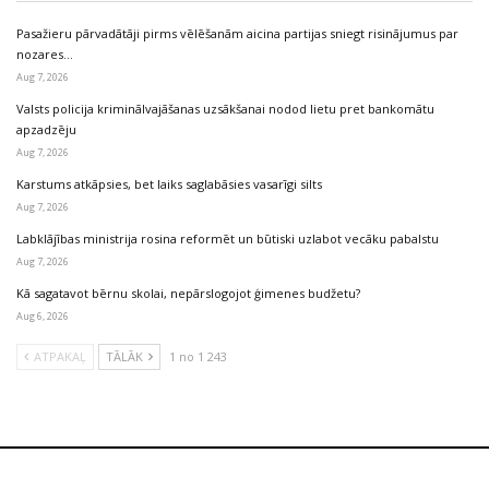
Pasažieru pārvadātāji pirms vēlēšanām aicina partijas sniegt risinājumus par
nozares…
Aug 7, 2026
Valsts policija kriminālvajāšanas uzsākšanai nodod lietu pret bankomātu
apzadzēju
Aug 7, 2026
Karstums atkāpsies, bet laiks saglabāsies vasarīgi silts
Aug 7, 2026
Labklājības ministrija rosina reformēt un būtiski uzlabot vecāku pabalstu
Aug 7, 2026
Kā sagatavot bērnu skolai, nepārslogojot ģimenes budžetu?
Aug 6, 2026
ATPAKAĻ
TĀLĀK
1 no 1 243