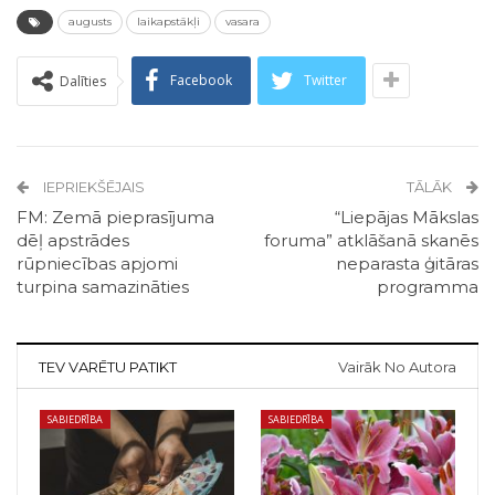
augusts
laikapstākļi
vasara
Facebook
Twitter
Dalīties
IEPRIEKŠĒJAIS
TĀLĀK
FM: Zemā pieprasījuma
“Liepājas Mākslas
dēļ apstrādes
foruma” atklāšanā skanēs
rūpniecības apjomi
neparasta ģitāras
turpina samazināties
programma
TEV VARĒTU PATIKT
Vairāk No Autora
SABIEDRĪBA
SABIEDRĪBA