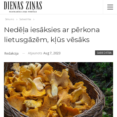
Sākums
Sabiedrība
Nedēļa iesāksies ar pērkona
lietusgāzēm, kļūs vēsāks
Atjaunots
Aug 7, 2023
SABIEDRĪBA
Redakcija