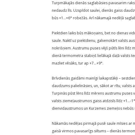
Turpmākajās dienās saglabāsies pavasarim rakstur
nedaudz līs. Uzspīdot saulei, dienās gaiss daudz
būs +1…+6° robežās. Arī nākamajā nedēļā saglabās
Piektdien laiks būs mākoņains, bet no dienas vid
saule. Naktī uz piektdienu, galvenokārt valsts au
nokrišņiem. Austrumu puses vējš pūtīs lēni līdz 
dienā termometra stabiņš lielākajā daļā valsts te
mazliet vēsāks, tur ap +7…+9°.
Brīvdienās gaidāmi mainīgi laikapstākļi – sestdie
daudzums palielināsies, un, sākot ar rītu, valsts
Turpinās pūst lēns līdz mērens austrumu puses 
valsts ziemeļaustrumos gaiss atdzisīs līdz +1…-1°.
dienvidaustrumos un Kurzemes ziemeļos nebūs s
Nākamās nedēļas pirmajā pusē saule mīsies ar m
gaisā virmos pavasarīgs siltums – dienās termom