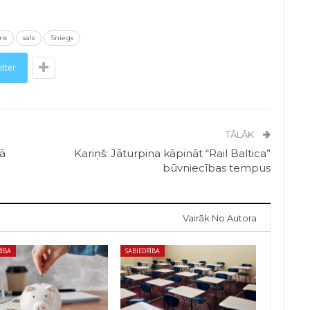
is
sals
Sniegs
itter
TĀLĀK
kā
Kariņš: Jāturpina kāpināt “Rail Baltica”
būvniecības tempus
Vairāk No Autora
RĪBA
SABIEDRĪBA