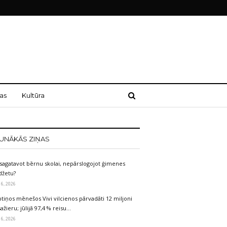
as
Kultūra
UNĀKĀS ZIŅAS
sagatavot bērnu skolai, nepārslogojot ģimenes
džetu?
 6, 2026
tiņos mēnešos Vivi vilcienos pārvadāti 12 miljoni
ažieru; jūlijā 97,4 % reisu…
 6, 2026