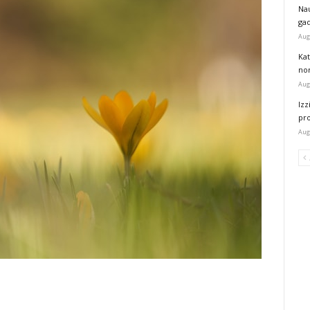
Na
ga
Aug
Kat
nor
Aug
Izz
pr
Aug