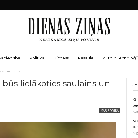
Sabiedrība
Politika
Bizness
Pasaulē
Auto & Tehnoloģij
s saulains un silts
 būs lielākoties saulains un
JA
Kā 
bu
SABIEDRĪBA
Aug
Sep
pas
Aug