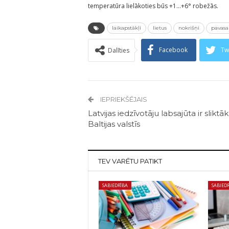
temperatūra lielākoties būs +1…+6° robežās.
laikapstākļi
lietus
nokrišņi
pavasar
Facebook
Tw
Dalīties
IEPRIEKŠĒJAIS
Latvijas iedzīvotāju labsajūta ir sliktā
Baltijas valstīs
TEV VARĒTU PATIKT
SABIEDRĪBA
SABIED