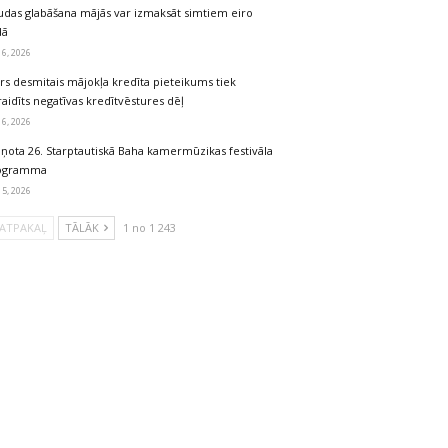
udas glabāšana mājās var izmaksāt simtiem eiro
dā
 6, 2026
rs desmitais mājokļa kredīta pieteikums tiek
aidīts negatīvas kredītvēstures dēļ
 6, 2026
iņota 26. Starptautiskā Baha kamermūzikas festivāla
ogramma
 5, 2026
ATPAKAĻ
TĀLĀK
1 no 1 243