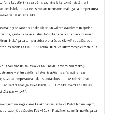
īgi laikapstākļi – sagaidāms saulains laiks, tomēr vietām arī
viet iesils līdz +10…+15°, savukārt naktīs minimālā gaisa temperatūra
ies sauss un silts laiks.
us mākoņi pakāpeniski sāks izklīst, un vakarā daudzviet uzspīdēs
strumos, gaidāms neliels lietus, taču diena paies bez ievērojamiem
mēreni. Naktī gaisa temperatūra pieturēsies +5…+9° robežās, bet
ritorijas sasniegs +10…+15° atzīmi, tikai līča Kurzemes piekrastē būs
n būs saulains un sauss laiks, taču naktī uz svētdienu mākoņu
 austrumos vietām gaidāms lietus, iespējams arī slapjš sniegs.
vējš. Gaisa temperatūra nakts stundās būs +1…+6° robežās, vien
 Savukārt dienās gaiss iesils līdz +7…+13°, tikai svētdien Latvijas
iltāks par +4…+7°.
ākoņiem un sagaidāms lielākoties sauss laiks. Pūšot lēnam vējam,
etra stabiņš pakāpsies līdz +10…+14° atzīmei, savukārt naktīs gaisa