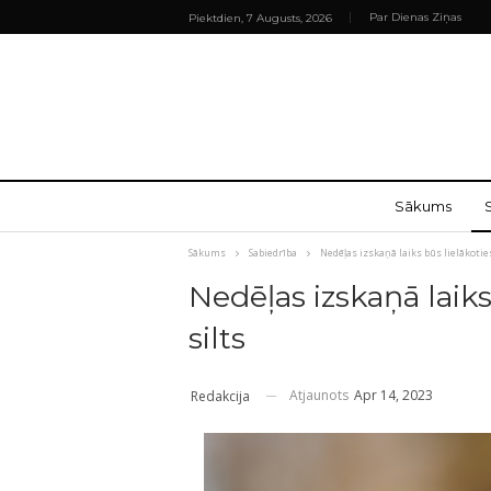
Par Dienas Ziņas
Piektdien, 7 Augusts, 2026
Sākums
Sākums
Sabiedrība
Nedēļas izskaņā laiks būs lielākotie
Nedēļas izskaņā laiks
silts
Atjaunots
Apr 14, 2023
Redakcija