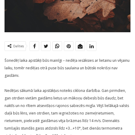
Dalīties
Šonedēļ laika apstākļi būs mainīgi – nedēļa iesāksies ar lietainu un vējainu
laiku, tomēr nedēļas otrā puse būs saulaina un būtiski nokrišņi nav
gaidāmi.
Nedēļas sākumā laika apstākļus noteiks ciklona darbība. Gan pirmdien,
gan otrdien vietām gaidāms lietus un mākoņu debesīs būs daudz, bet
naktīs un no rītiem atsevišķos rajonos sabiezēs migla. Vējš lielākajā valsts
daļā būs lēns, vien otrdien, tam iegriežoties no ziemeļrietumiem,
rietumiem, piekrastē gaidāmas vēja brāzmas līdz 14 m/s. Diennakts
tumšajās stundās gaiss atdzisīs līdz +3…+10°, bet dienās termometra