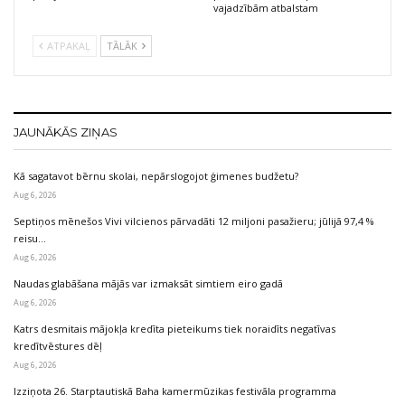
vajadzībām atbalstam
ATPAKAĻ
TĀLĀK
JAUNĀKĀS ZIŅAS
Kā sagatavot bērnu skolai, nepārslogojot ģimenes budžetu?
Aug 6, 2026
Septiņos mēnešos Vivi vilcienos pārvadāti 12 miljoni pasažieru; jūlijā 97,4 %
reisu…
Aug 6, 2026
Naudas glabāšana mājās var izmaksāt simtiem eiro gadā
Aug 6, 2026
Katrs desmitais mājokļa kredīta pieteikums tiek noraidīts negatīvas
kredītvēstures dēļ
Aug 6, 2026
Izziņota 26. Starptautiskā Baha kamermūzikas festivāla programma