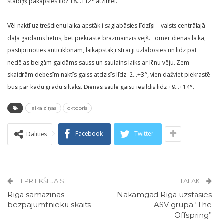
stabiņš pakāpsies līdz +8…+12° atzīmei.
Vēl naktī uz trešdienu laika apstākļi saglabāsies līdzīgi – valsts centrālajā
daļā gaidāms lietus, bet piekrastē brāzmainais vējš. Tomēr dienas laikā,
pastiprinoties anticiklonam, laikapstākļi strauji uzlabosies un līdz pat
nedēļas beigām gaidāms sauss un saulains laiks ar lēnu vēju. Zem
skaidrām debesīm naktīs gaiss atdzisīs līdz -2…+3°, vien dažviet piekrastē
būs par kādu grādu siltāks. Dienās saule gaisu iesildīs līdz +9…+14°.
laika ziņas
oktobris
Facebook
Twitter
Dalīties
IEPRIEKŠĒJAIS
TĀLĀK
Rīgā samazinās
Nākamgad Rīgā uzstāsies
bezpajumtnieku skaits
ASV grupa “The
Offspring”