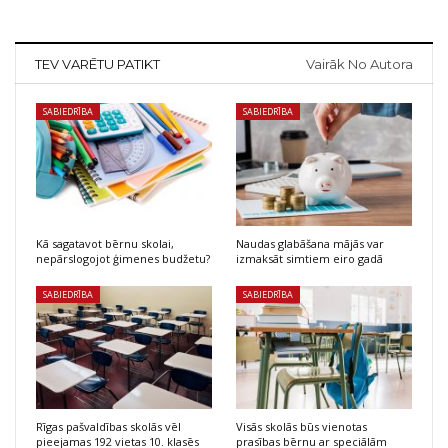
TEV VARĒTU PATIKT
Vairāk No Autora
SABIEDRĪBA
SABIEDRĪBA
Kā sagatavot bērnu skolai,
Naudas glabāšana mājās var
nepārslogojot ģimenes budžetu?
izmaksāt simtiem eiro gadā
SABIEDRĪBA
SABIEDRĪBA
Rīgas pašvaldības skolās vēl
Visās skolās būs vienotas
pieejamas 192 vietas 10. klasēs
prasības bērnu ar speciālām