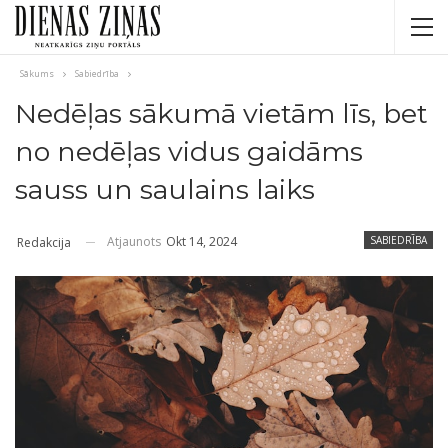
Sākums
Sabiedrība
Nedēļas sākumā vietām līs, bet
no nedēļas vidus gaidāms
sauss un saulains laiks
Atjaunots
Okt 14, 2024
SABIEDRĪBA
Redakcija