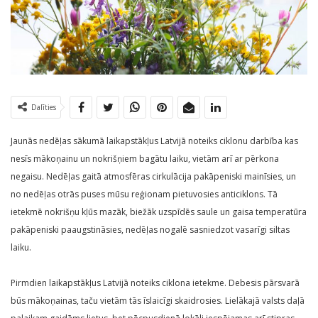
Dalīties
Jaunās nedēļas sākumā laikapstākļus Latvijā noteiks ciklonu darbība kas
nesīs mākoņainu un nokrišņiem bagātu laiku, vietām arī ar pērkona
negaisu. Nedēļas gaitā atmosfēras cirkulācija pakāpeniski mainīsies, un
no nedēļas otrās puses mūsu reģionam pietuvosies anticiklons. Tā
ietekmē nokrišņu kļūs mazāk, biežāk uzspīdēs saule un gaisa temperatūra
pakāpeniski paaugstināsies, nedēļas nogalē sasniedzot vasarīgi siltas
laiku.
Pirmdien laikapstākļus Latvijā noteiks ciklona ietekme. Debesis pārsvarā
būs mākoņainas, taču vietām tās īslaicīgi skaidrosies. Lielākajā valsts daļā