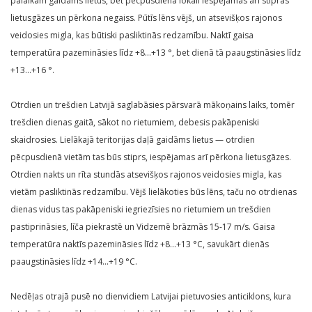
palaikam gaidāms lietus, bet pēcpusdienā lokāli iespējamas arī stipras
lietusgāzes un pērkona negaiss. Pūtīs lēns vējš, un atsevišķos rajonos
veidosies migla, kas būtiski pasliktinās redzamību. Naktī gaisa
temperatūra pazemināsies līdz +8…+13 °, bet dienā tā paaugstināsies līdz
+13…+16 °.
Otrdien un trešdien Latvijā saglabāsies pārsvarā mākoņains laiks, tomēr
trešdien dienas gaitā, sākot no rietumiem, debesis pakāpeniski
skaidrosies. Lielākajā teritorijas daļā gaidāms lietus — otrdien
pēcpusdienā vietām tas būs stiprs, iespējamas arī pērkona lietusgāzes.
Otrdien nakts un rīta stundās atsevišķos rajonos veidosies migla, kas
vietām pasliktinās redzamību. Vējš lielākoties būs lēns, taču no otrdienas
dienas vidus tas pakāpeniski iegriezīsies no rietumiem un trešdien
pastiprināsies, līča piekrastē un Vidzemē brāzmās 15-17 m/s. Gaisa
temperatūra naktīs pazemināsies līdz +8…+13 °C, savukārt dienās
paaugstināsies līdz +14…+19 °C.
Nedēļas otrajā pusē no dienvidiem Latvijai pietuvosies anticiklons, kura