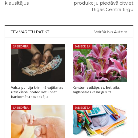
klausītājus
produkciju piedāvā citviet
Rīgas Centrāltirgū
TEV VARĒTU PATIKT
Vairāk No Autora
SABIEDRĪBA
SABIEDRĪBA
Valsts policija kriminālvajāšanas
Karstums atkāpsies, bet laiks
uzsākšanai nodod lietu pret
saglabāsies vasarīgi silts
bankomātu apzadzēju
SABIEDRĪBA
SABIEDRĪBA