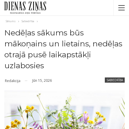
Sākums
Sabiedrība
Nedēļas sākums būs
mākoņains un lietains, nedēļas
otrajā pusē laikapstākļi
uzlabosies
Jūn 15, 2026
SABIEDRĪBA
Redakcija