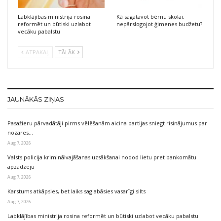
Labklājības ministrija rosina
Kā sagatavot bērnu skolai,
reformēt un būtiski uzlabot
nepārslogojot ģimenes budžetu?
vecāku pabalstu
ATPAKAĻ
TĀLĀK
JAUNĀKĀS ZIŅAS
Pasažieru pārvadātāji pirms vēlēšanām aicina partijas sniegt risinājumus par
nozares…
Aug 7, 2026
Valsts policija kriminālvajāšanas uzsākšanai nodod lietu pret bankomātu
apzadzēju
Aug 7, 2026
Karstums atkāpsies, bet laiks saglabāsies vasarīgi silts
Aug 7, 2026
Labklājības ministrija rosina reformēt un būtiski uzlabot vecāku pabalstu