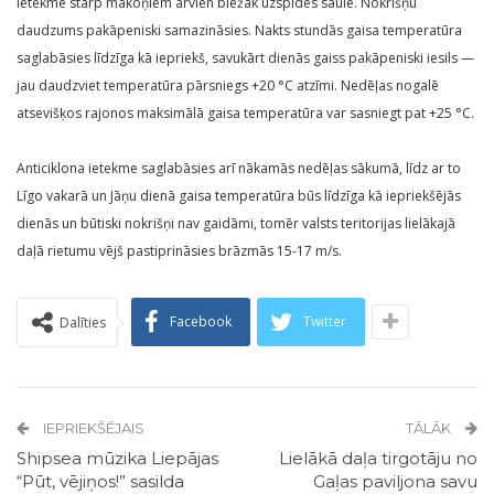
ietekmē starp mākoņiem arvien biežāk uzspīdēs saule. Nokrišņu
daudzums pakāpeniski samazināsies. Nakts stundās gaisa temperatūra
saglabāsies līdzīga kā iepriekš, savukārt dienās gaiss pakāpeniski iesils —
jau daudzviet temperatūra pārsniegs +20 °C atzīmi. Nedēļas nogalē
atsevišķos rajonos maksimālā gaisa temperatūra var sasniegt pat +25 °C.
Anticiklona ietekme saglabāsies arī nākamās nedēļas sākumā, līdz ar to
Līgo vakarā un Jāņu dienā gaisa temperatūra būs līdzīga kā iepriekšējās
dienās un būtiski nokrišņi nav gaidāmi, tomēr valsts teritorijas lielākajā
daļā rietumu vējš pastiprināsies brāzmās 15-17 m/s.
Facebook
Twitter
Dalīties
IEPRIEKŠĒJAIS
TĀLĀK
Shipsea mūzika Liepājas
Lielākā daļa tirgotāju no
“Pūt, vējiņos!” sasilda
Gaļas paviljona savu