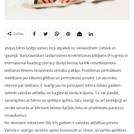
Dalīties
atvijas bērni lasītprasmes ziņā atpaliek no vienaudžiem Lietuvā un
Igaunijā. Starptautiskais lasītprasmes novērtēšanas pētījums (Progress in
International Reading Literacy Study) liecina, ka 6% ceturtklasnieku
lasīšanas līmenis nesasniedz zemāko pakāpi. Problēmas pirmsākumi
meklējami jau sākumizglītības un pirmsskolas posmā. Lai veicinātu
interesi par lasīšanu, ir svarīgi jau no pirmajiem bērna dzīves gadiem
sekmēt valodas attīstību un bagātināt vārdu krājumu. To var panākt,
sarunājoties ar bērnu un spēlējot spēles, taču svarīgi, lai arī pedagogi un
vecāki sarunās ar bērniem lietotu dažādu lietu un priekšmetu pareizos
nosaukumus.
No deviņiem mēnešiem līdz trīs gadiem ir valodas attīstības posms
Valoda ir svarīga, lai bērni spētu komunicēt ar citiem, lai varētu spēlēties