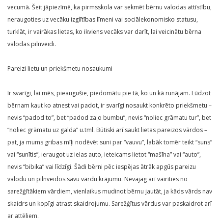
vecumā. Šeit jāpiezīmē, ka pirmsskola var sekmēt bērnu valodas attīstību,
neraugoties uz vecāku izglītības līmeni vai sociālekonomisko statusu,
turklāt, ir vairākas lietas, ko ikviens vecāks var darīt, lai veicinātu bērna
valodas pilnveidi.
Pareizi lietu un priekšmetu nosaukumi
Ir svarīgi, lai mēs, pieaugušie, piedomātu pie tā, ko un kā runājam. Lūdzot
bērnam kaut ko atnest vai padot, ir svarīgi nosaukt konkrēto priekšmetu –
nevis “padod to”, bet “padod zaļo bumbu”, nevis “noliec grāmatu tur”, bet
“noliec grāmatu uz galda” u.tml. Būtiski arī saukt lietas pareizos vārdos –
pat, ja mums gribas mīļi nodēvēt suni par “vauvu”, labāk tomēr teikt “suns”
vai “sunītis”, ieraugot uz ielas auto, ieteicams lietot “mašīna” vai “auto”,
nevis “bibika” vai līdzīgi. Šādi bērni pēc iespējas ātrāk apgūs pareizu
valodu un pilnveidos savu vārdu krājumu. Nevajag arī vairīties no
sarežģītākiem vārdiem, vienlaikus mudinot bērnu jautāt, ja kāds vārds nav
skaidrs un kopīgi atrast skaidrojumu. Sarežģītus vārdus var paskaidrot arī
ar attēliem.