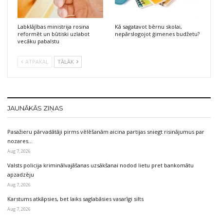
Labklājības ministrija rosina
Kā sagatavot bērnu skolai,
reformēt un būtiski uzlabot
nepārslogojot ģimenes budžetu?
vecāku pabalstu
ATPAKAĻ
TĀLĀK
JAUNĀKĀS ZIŅAS
Pasažieru pārvadātāji pirms vēlēšanām aicina partijas sniegt risinājumus par
nozares…
Aug 7, 2026
Valsts policija kriminālvajāšanas uzsākšanai nodod lietu pret bankomātu
apzadzēju
Aug 7, 2026
Karstums atkāpsies, bet laiks saglabāsies vasarīgi silts
Aug 7, 2026