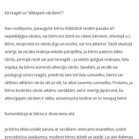
Kā reaģēt uz “sliktajiem vārdiem”?
Nav noslēpums, pieaugušie bērnu klātbūtnē reizēm pasaka arī
nepieklājīgus vārdus, vai bērni tos dzird no citiem bērniem, televīzijā u.c.
Bērni, neizprotot šo vārdu jēgu un nozīmi, var tos atkārtot. Šādā situācijā
svarīgi, lai vecāku reakcija nebūtu pārspīlēta. Ja bērns pateicis sliktu
vārdu, pirmajā reizē var pat nereaģēt – ja nebūs spilgtas reakcijas, liela
iespēja, ka bērns aizmirsīs attiecīgo vārdu. Savukārt, ja vecāki vai
pedagogi uzreiz reaģēs, pievērsīs tam ļoti lielu uzmanību, bērns var
vēlēties atkārtot vārdu vēl un vēl, lai atkal saņemtu uzmanību. Protams, ja
bērns konkrēto vārdu atkārto vairākkārt, tad ir mierīgi jāpārrunā, ka
attiecīgajam vārdam ir slikta, aizvainojoša nozīme un to nevajag lietot.
Komunikācija ar bērnu ir divvirzienu iela
Ja bērns vēlas uzsākt sarunu ar vecākiem, ieteicams iesaistīties, uzdot
precizējošus jautājumus, mudinot bērnu stāstīt un jautāt. Lai gan ikdienas