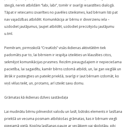
steigā, nereti atbildām “labi, labi”, tomēr ir svarīgi iesaistīties dialogā.
Tāpat ir ieteicams izvairīties no pavēles izteiksmes, kad bērnam īsti pat
nav vajadzības atbildēt. Komunikācija ar bērnu ir divvirzienu iela –
uzdodiet jautājumus, ļaujiet atbildēt, uzdodiet precizējošu jautājumu
u.tml.
Piemēram, pirmsskolā “CreaKids” visās ikdienas aktivitātēm tiek
padomāts par to, lai bērniem ir iespēja izteikties un klausīties citos,
sekmējot komunikācijas prasmes. Reizēm pieaugušajiem ir nepieciešama
pacietība, lai sagaidītu, kamēr bērns izdomā atbildi, un, lai gan vieglāk un
ātrāk ir pasteigties un pateikt priekšā, svarīgi ir ļaut bērnam izdomāt, ko
viņš vēlas teikt, un, protams, arī izteikt savu domu.
Grāmatas kā ikdienas dzīves sastāvdaļa
Lai mudinātu bērnu pilnveidot valodu un lasīt, būtisks elements ir lasīšana
priekšā un vecuma posmam atbilstošas grāmatas, kas ir bērnam viegli
pieejamā vietā. Kopīga lasīšanas pauze ar vecākiem vai skolotāju, pēc