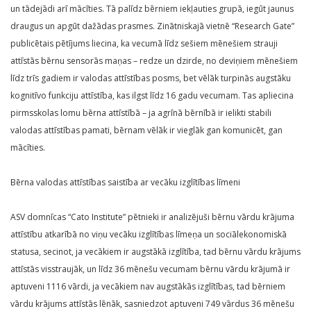
un tādejādi arī mācīties. Tā palīdz bērniem iekļauties grupā, iegūt jaunus
draugus un apgūt dažādas prasmes. Zinātniskajā vietnē “Research Gate”
publicētais pētījums liecina, ka vecumā līdz sešiem mēnešiem strauji
attīstās bērnu sensorās maņas – redze un dzirde, no deviņiem mēnešiem
līdz trīs gadiem ir valodas attīstības posms, bet vēlāk turpinās augstāku
kognitīvo funkciju attīstība, kas ilgst līdz 16 gadu vecumam. Tas apliecina
pirmsskolas lomu bērna attīstībā – ja agrīnā bērnībā ir ielikti stabili
valodas attīstības pamati, bērnam vēlāk ir vieglāk gan komunicēt, gan
mācīties.
Bērna valodas attīstības saistība ar vecāku izglītības līmeni
ASV domnīcas “Cato Institute” pētnieki ir analizējuši bērnu vārdu krājuma
attīstību atkarībā no viņu vecāku izglītības līmeņa un sociālekonomiskā
statusa, secinot, ja vecākiem ir augstākā izglītība, tad bērnu vārdu krājums
attīstās visstraujāk, un līdz 36 mēnešu vecumam bērnu vārdu krājumā ir
aptuveni 1116 vārdi, ja vecākiem nav augstākās izglītības, tad bērniem
vārdu krājums attīstās lēnāk, sasniedzot aptuveni 749 vārdus 36 mēnešu