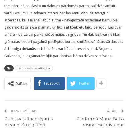
tam pārrunājot izlasīto un daloties pārdomās par to, palīdzēs attīstīt
vārdu krājumu un sekmēs interesi par lasīšanu. Vienlīdz svarīgi ir
atcerēties, ka lasīšanai jābūt jautrai – nevajadzētu nosēdināt bērnu pie
galda, nolikt priekšā grāmatu un likt lasīt konkrētu laiku periodu. Lasīt var
arī ārā – dārzā vai parkā, sēžot mājās uz grīdas. Turklāt, lasīt var ne tikai
grāmatas, bet arī pagalmā paslēptus burtus, smiltīs uzzīmētus vārdus u.c.
Arī kopīga došanās uz bibliotēku var būt interesants piedzīvojums.
Galvenais, ļaut grāmatām kļūt par dabisku bērna dzīves sastāvdaļu.
bērna valodas attīstība
Facebook
Twitter
Dalīties
IEPRIEKŠĒJAIS
TĀLĀK
Publiskais finansējums
Platformā Mana Balss
pieaugušo izglītībā
rosina iniciatīvu par