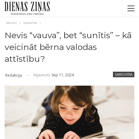
Sākums
Sabiedrība
Nevis “vauva”, bet “sunītis” – kā
veicināt bērna valodas
attīstību?
Atjaunots
Sep 11, 2024
SABIEDRĪBA
Redakcija