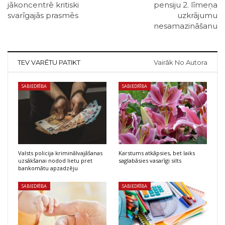
jākoncentrē kritiski
pensiju 2. līmeņa
svarīgajās prasmēs
uzkrājumu
nesamazināšanu
TEV VARĒTU PATIKT
Vairāk No Autora
SABIEDRĪBA
SABIEDRĪBA
Valsts policija kriminālvajāšanas
Karstums atkāpsies, bet laiks
uzsākšanai nodod lietu pret
saglabāsies vasarīgi silts
bankomātu apzadzēju
SABIEDRĪBA
SABIEDRĪBA