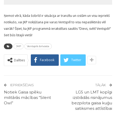
Ņemot vērā, kāda šobrīd ir situācija ar tranzītu un ostām un visu iepriekš
notikušo, vai JKP nokļūšana pie varas Ventspilī to visu nepasliktinās vēl
vairāk? Šķiet, ka JKP programmā ierakstītais sauklis “Dievs, svētī Ventspili!”
šeit būs īstajā vietā!
JKP
Ventspils brīvosta
Facebook
Twitter
Dalīties
IEPRIEKŠĒJAIS
TĀLĀK
Notiek Gaisa spēku
LGS un LMT kopīgi
militārās mācības “Silent
izstrādās risinājumus
Owl”
bezpilota gaisa kuģu
satiksmes attīstībai