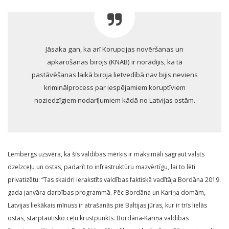
Jāsaka gan, ka arī Korupcijas novēršanas un
apkarošanas birojs (KNAB) ir norādījis, ka tā
pastāvēšanas laikā biroja lietvedībā nav bijis neviens
kriminālprocess par iespējamiem koruptīviem
noziedzīgiem nodarījumiem kādā no Latvijas ostām.
Lembergs uzsvēra, ka šīs valdības mērķis ir maksimāli sagraut valsts
dzelzceļu un ostas, padarīt to infrastruktūru mazvērtīgu, lai to lēti
privatizētu: “Tas skaidri ierakstīts valdības faktiskā vadītāja Bordāna 2019.
gada janvāra darbības programmā. Pēc Bordāna un Kariņa domām,
Latvijas liekākais mīnuss ir atrašanās pie Baltijas jūras, kur ir trīs lielās
ostas, starptautisko ceļu krustpunkts. Bordāna-Kariņa valdības