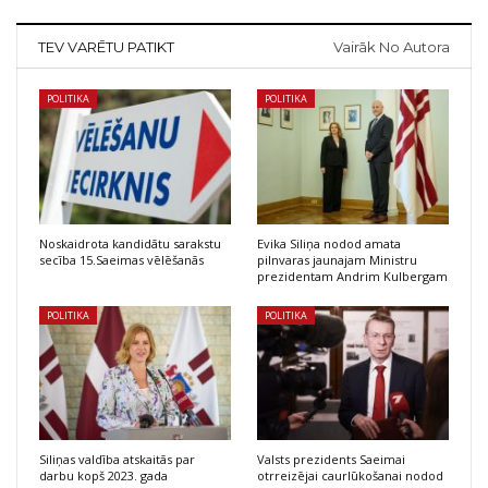
TEV VARĒTU PATIKT
Vairāk No Autora
POLITIKA
POLITIKA
Noskaidrota kandidātu sarakstu
Evika Siliņa nodod amata
secība 15.Saeimas vēlēšanās
pilnvaras jaunajam Ministru
prezidentam Andrim Kulbergam
POLITIKA
POLITIKA
Siliņas valdība atskaitās par
Valsts prezidents Saeimai
darbu kopš 2023. gada
otrreizējai caurlūkošanai nodod