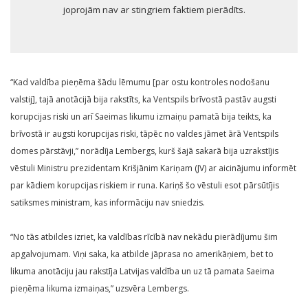
joprojām nav ar stingriem faktiem pierādīts.
“Kad valdība pieņēma šādu lēmumu [par ostu kontroles nodošanu
valstij], tajā anotācijā bija rakstīts, ka Ventspils brīvostā pastāv augsti
korupcijas riski un arī Saeimas likumu izmaiņu pamatā bija teikts, ka
brīvostā ir augsti korupcijas riski, tāpēc no valdes jāmet ārā Ventspils
domes pārstāvji,” norādīja Lembergs, kurš šajā sakarā bija uzrakstījis
vēstuli Ministru prezidentam Krišjānim Kariņam (JV) ar aicinājumu informēt
par kādiem korupcijas riskiem ir runa. Kariņš šo vēstuli esot pārsūtījis
satiksmes ministram, kas informāciju nav sniedzis.
“No tās atbildes izriet, ka valdības rīcībā nav nekādu pierādījumu šim
apgalvojumam. Viņi saka, ka atbilde jāprasa no amerikāņiem, bet to
likuma anotāciju jau rakstīja Latvijas valdība un uz tā pamata Saeima
pieņēma likuma izmaiņas,” uzsvēra Lembergs.