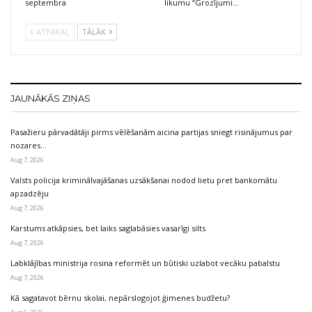
septembra
likumu “Grozījumi…
ATPAKAĻ
TĀLĀK
JAUNĀKĀS ZIŅAS
Pasažieru pārvadātāji pirms vēlēšanām aicina partijas sniegt risinājumus par
nozares…
Aug 7, 2026
Valsts policija kriminālvajāšanas uzsākšanai nodod lietu pret bankomātu
apzadzēju
Aug 7, 2026
Karstums atkāpsies, bet laiks saglabāsies vasarīgi silts
Aug 7, 2026
Labklājības ministrija rosina reformēt un būtiski uzlabot vecāku pabalstu
Aug 7, 2026
Kā sagatavot bērnu skolai, nepārslogojot ģimenes budžetu?