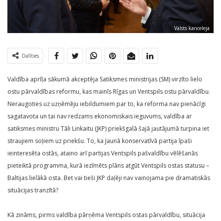
Valsts kanceleja
Dalīties
Valdība aprīļa sākumā akceptēja Satiksmes ministrijas (SM) virzīto lielo
ostu pārvaldības reformu, kas mainīs Rīgas un Ventspils ostu pārvaldību.
Neraugoties uz uzņēmēju iebildumiem par to, ka reforma nav pienācīgi
sagatavota un tai nav redzams ekonomiskais ieguvums, valdība ar
satiksmes ministru Tāli Linkaitu (JKP) priekšgalā šajā jautājumā turpina iet
straujiem soļiem uz priekšu. To, ka Jaunā konservatīvā partija īpaši
ieinteresēta ostās, ataino arī partijas Ventspils pašvaldību vēlēšanās
pieteiktā programma, kurā iezīmēts plāns atgūt Ventspils ostas statusu –
Baltijas lielākā osta. Bet vai tieši JKP daļēji nav vainojama pie dramatiskās
situācijas tranzītā?
Kā zināms, pirms valdība pārņēma Ventspils ostas pārvaldību, situācija