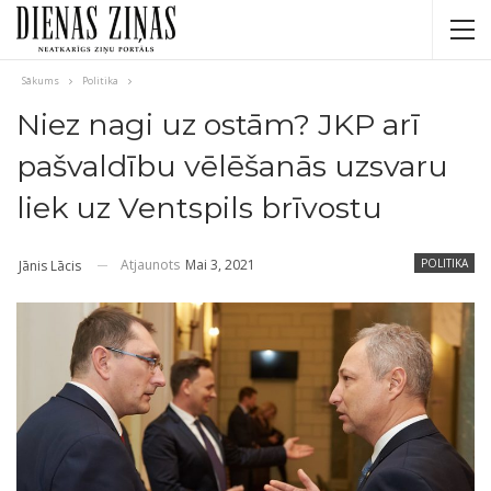
Sākums
Politika
Niez nagi uz ostām? JKP arī
pašvaldību vēlēšanās uzsvaru
liek uz Ventspils brīvostu
Atjaunots
Mai 3, 2021
POLITIKA
Jānis Lācis