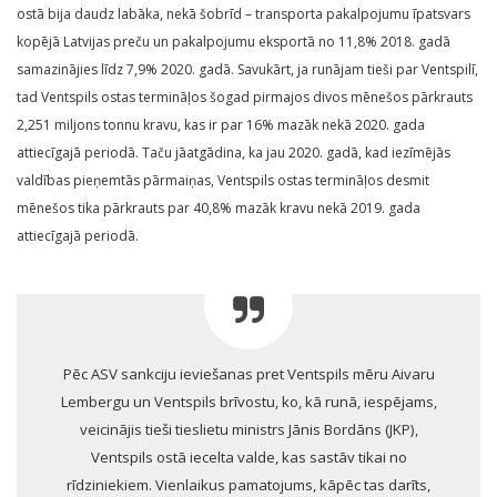
ostā bija daudz labāka, nekā šobrīd – transporta pakalpojumu īpatsvars
kopējā Latvijas preču un pakalpojumu eksportā no 11,8% 2018. gadā
samazinājies līdz 7,9% 2020. gadā. Savukārt, ja runājam tieši par Ventspilī,
tad Ventspils ostas termināļos šogad pirmajos divos mēnešos pārkrauts
2,251 miljons tonnu kravu, kas ir par 16% mazāk nekā 2020. gada
attiecīgajā periodā. Taču jāatgādina, ka jau 2020. gadā, kad iezīmējās
valdības pieņemtās pārmaiņas, Ventspils ostas termināļos desmit
mēnešos tika pārkrauts par 40,8% mazāk kravu nekā 2019. gada
attiecīgajā periodā.
Pēc ASV sankciju ieviešanas pret Ventspils mēru Aivaru
Lembergu un Ventspils brīvostu, ko, kā runā, iespējams,
veicinājis tieši tieslietu ministrs Jānis Bordāns (JKP),
Ventspils ostā iecelta valde, kas sastāv tikai no
rīdziniekiem. Vienlaikus pamatojums, kāpēc tas darīts,