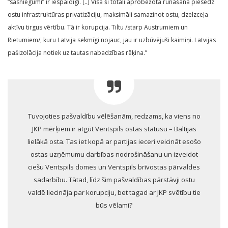
“sasniegumi” ir iespaidīgi. [..] Visa šī totāli aprobežotā runāšana piesedz
ostu infrastruktūras privatizāciju, maksimāli samazinot ostu, dzelzceļa
aktīvu tirgus vērtību. Tā ir korupcija. Tiltu /starp Austrumiem un
Rietumiem/, kuru Latvija sekmīgi nojauc, jau ir uzbūvējuši kaimiņi. Latvijas
pašizolācija notiek uz tautas nabadzības rēķina.”
Tuvojoties pašvaldību vēlēšanām, redzams, ka viens no
JKP mērķiem ir atgūt Ventspils ostas statusu – Baltijas
lielākā osta. Tas iet kopā ar partijas ieceri veicināt esošo
ostas uzņēmumu darbības nodrošināšanu un izveidot
ciešu Ventspils domes un Ventspils brīvostas pārvaldes
sadarbību. Tātad, līdz šim pašvaldības pārstāvji ostu
valdē liecināja par korupciju, bet tagad ar JKP svētību tie
būs vēlami?