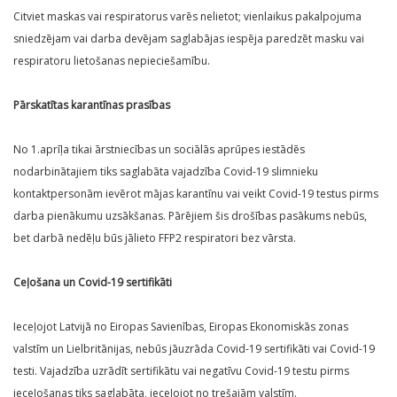
Citviet maskas vai respiratorus varēs nelietot; vienlaikus pakalpojuma
sniedzējam vai darba devējam saglabājas iespēja paredzēt masku vai
respiratoru lietošanas nepieciešamību.
Pārskatītas karantīnas prasības
No 1.aprīļa tikai ārstniecības un sociālās aprūpes iestādēs
nodarbinātajiem tiks saglabāta vajadzība Covid-19 slimnieku
kontaktpersonām ievērot mājas karantīnu vai veikt Covid-19 testus pirms
darba pienākumu uzsākšanas. Pārējiem šis drošības pasākums nebūs,
bet darbā nedēļu būs jālieto FFP2 respiratori bez vārsta.
Ceļošana un Covid-19 sertifikāti
Ieceļojot Latvijā no Eiropas Savienības, Eiropas Ekonomiskās zonas
valstīm un Lielbritānijas, nebūs jāuzrāda Covid-19 sertifikāti vai Covid-19
testi. Vajadzība uzrādīt sertifikātu vai negatīvu Covid-19 testu pirms
ieceļošanas tiks saglabāta, ieceļojot no trešajām valstīm.