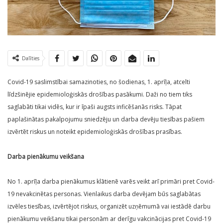
Dalīties
Covid-19 saslimstībai samazinoties, no šodienas, 1. aprīļa, atcelti
līdzšinējie epidemioloģiskās drošības pasākumi. Daži no tiem tiks
saglabāti tikai vidēs, kur ir īpaši augsts inficēšanās risks. Tāpat
paplašinātas pakalpojumu sniedzēju un darba devēju tiesības pašiem
izvērtēt riskus un noteikt epidemioloģiskās drošības prasības.
Darba pienākumu veikšana
No 1. aprīļa darba pienākumus klātienē varēs veikt arī primāri pret Covid-
19 nevakcinētas personas. Vienlaikus darba devējam būs saglabātas
izvēles tiesības, izvērtējot riskus, organizēt uzņēmumā vai iestādē darbu
pienākumu veikšanu tikai personām ar derīgu vakcinācijas pret Covid-19