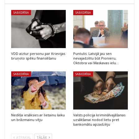
SABIEDRĪBA
SABIEDRĪBA
VDD aiztur personu par Krievijas
Puntulis: Latvijā jau sen
bruņoto spēku finansēšanu
nevajadzētu būt Pionieru,
Oktobra vai Maskavas ielu…
SABIEDRĪBA
SABIEDRĪBA
Nedēļa iesāksies ar lietainu laiku
Valsts policija kriminālvajāšanas
un brāzmainu vēju
uzsākšanai nodod lietu pret
bankomātu apzadzēju
ATPAKAĻ
TĀLĀK