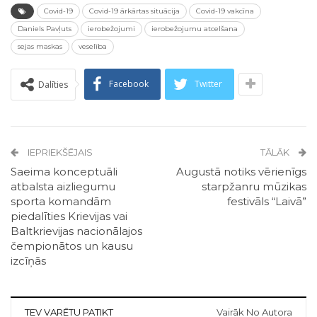
Covid-19
Covid-19 ārkārtas situācija
Covid-19 vakcīna
Daniels Pavļuts
ierobežojumi
ierobežojumu atcelšana
sejas maskas
veselība
Facebook
Twitter
Dalīties
IEPRIEKŠĒJAIS
TĀLĀK
Saeima konceptuāli
Augustā notiks vērienīgs
atbalsta aizliegumu
starpžanru mūzikas
sporta komandām
festivāls “Laivā”
piedalīties Krievijas vai
Baltkrievijas nacionālajos
čempionātos un kausu
izcīņās
TEV VARĒTU PATIKT
Vairāk No Autora