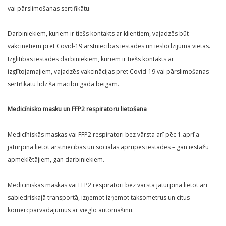
vai pārslimošanas sertifikātu.
Darbiniekiem, kuriem ir tiešs kontakts ar klientiem, vajadzēs būt
vakcinētiem pret Covid-19 ārstniecības iestādēs un ieslodzījuma vietās.
Izglītības iestādēs darbiniekiem, kuriem ir tiešs kontakts ar
izglītojamajiem, vajadzēs vakcinācijas pret Covid-19 vai pārslimošanas
sertifikātu līdz šā mācību gada beigām.
Medicīnisko masku un FFP2 respiratoru lietošana
Medicīniskās maskas vai FFP2 respiratori bez vārsta arī pēc 1.aprīļa
jāturpina lietot ārstniecības un sociālās aprūpes iestādēs – gan iestāžu
apmeklētājiem, gan darbiniekiem.
Medicīniskās maskas vai FFP2 respiratori bez vārsta jāturpina lietot arī
sabiedriskajā transportā, izņemot izņemot taksometrus un citus
komercpārvadājumus ar vieglo automašīnu.