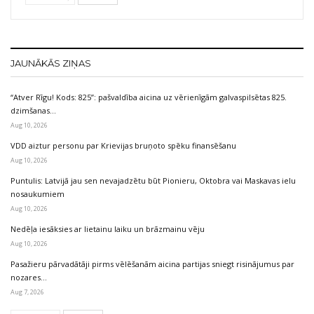
JAUNĀKĀS ZIŅAS
“Atver Rīgu! Kods: 825”: pašvaldība aicina uz vērienīgām galvaspilsētas 825.
dzimšanas…
Aug 10, 2026
VDD aiztur personu par Krievijas bruņoto spēku finansēšanu
Aug 10, 2026
Puntulis: Latvijā jau sen nevajadzētu būt Pionieru, Oktobra vai Maskavas ielu
nosaukumiem
Aug 10, 2026
Nedēļa iesāksies ar lietainu laiku un brāzmainu vēju
Aug 10, 2026
Pasažieru pārvadātāji pirms vēlēšanām aicina partijas sniegt risinājumus par
nozares…
Aug 7, 2026