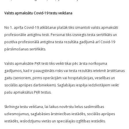
Valsts apmaksātu Covid-19 testu veikšana
No 1. aprīļa Covid-19 atklāšanai plašāk tiks izmantoti valsts apmaksāti
profesionālie antigēnu testi. Personai tiks izsniegts testa sertifikāts un
pozitīva profesionālā antigēna testa rezultāta gadījumā arī Covid-19
pārslimošanas sertifikāts.
Valsts apmaksātie PĶR testi tiks veikti tikai pēc ārsta norīkojuma
gadījumos, kad ir paaugstināts risks vai testa rezultāts ietekmē ārstēšanas
gaitu (senioriem, pirms operācijām vai hospitalizācijas, veselības un
sociālās aprūpes darbiniekiem). Saglabājas iespēja iedzīvotājiem veikt
pašu apmaksātus PĶR testus.
Skrīninga testu veikšana, lai laikus novērstu lielus saslimstības
uzliesmojumus, saglabāsies ārstniecības iestādēs, sociālās aprūpes
iestādēs, ieslodzījumu vietās un speciālajās izglītības iestādēs.