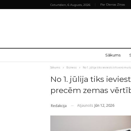
Par Dienas Ziņas
Ceturtdien, 6 Augusts, 2026
Sākums
Sākums
Bizness
No 1. jūlija tiks ieviests trīs eiro m
No 1. jūlija tiks ievie
precēm zemas vērtī
Atjaunots
Jūn 12, 2026
Redakcija