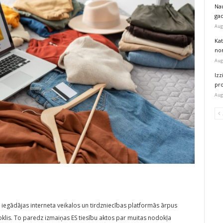
Na
ga
Aug
Kat
nor
Aug
Izz
pr
Aug
i iegādājas interneta veikalos un tirdzniecības platformās ārpus
klis. To paredz izmaiņas ES tiesību aktos par muitas nodokļa