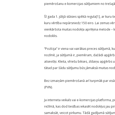
piemērošanu e-komercijas sūtījumiem no trešajām 
Šī gada 1. jūlijā stāsies spēkā regula[1], ar kuru
kuru vērtība nepārsniedz 150 eiro. Lai zemas vērt
vienkāršota muitas nodokļa aprēķina metode – kat
nodoklis.
“Pozīcija” ir viena vai vairākas preces sūtījumā, ku
nozīmē, ja sūtījumā ir, piemēram, dažādi apģērbi
atsevišķi. Kleita, vīriešu bikses, zīdaiņu apģērbs u
tātad par šādu sūtījumu būs jāmaksā muitas nod
Bez izmaiņām piemērošanā arī turpmāk par visā
(PVN).
Ja interneta veikals vai e-komercijas platforma,
režīmā, kas dod tiesības iekasēt nodokļus jau pi
samaksāt, veicot pirkumu. Tādā gadījumā sūtīju