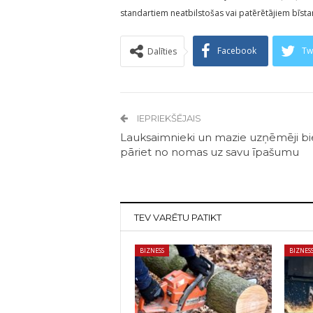
standartiem neatbilstošas vai patērētājiem bīst
Facebook
Tw
Dalīties
IEPRIEKŠĒJAIS
Lauksaimnieki un mazie uzņēmēji b
pāriet no nomas uz savu īpašumu
TEV VARĒTU PATIKT
BIZNESS
BIZNES