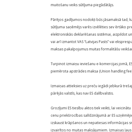
muitošanu veiks sūtījuma piegādātājs.
Pārējos gadījumos nodokļi būs jāsamaksā tad, kad
sūtījuma saņēmējs varēs izvēlēties sev ērtāko pr
elektroniskās deklarēšanas sistēmai, aizpildot u
vai arī izmantot VAS “Latvijas Pasts” vai ekspres
maksas pakalpojumus muitas formalitāšu veikšan
Turpinot izmaiņu ieviešanu e-komercijas jomā, ES
piemērota apstrādes maksa (Union handling fee) –
Izmaiņas attieksies uz preču iegādi jebkurā trešaj
pārējās valstīs, kas nav ES dalībvalstis.
Grozījumi ES tiesību aktos tiek veikti, lai veicināt
cenu priekšrocības salīdzinājumā ar ES uzņēmēji
izskaust krāpšanos un nepatiesas informācijas sn
izvairītos no muitas maksājumiem. Izmaiņas ļaus st