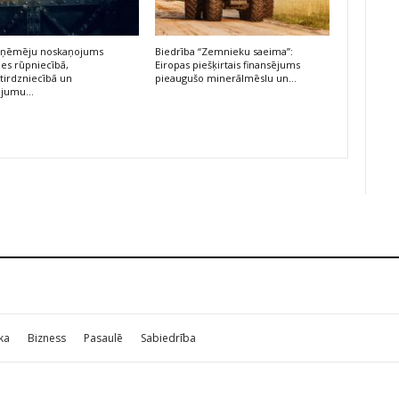
 uzņēmēju noskaņojums
Biedrība “Zemnieku saeima”:
ies rūpniecībā,
Eiropas piešķirtais finansējums
irdzniecībā un
pieaugušo minerālmēslu un…
ojumu…
ika
Bizness
Pasaulē
Sabiedrība