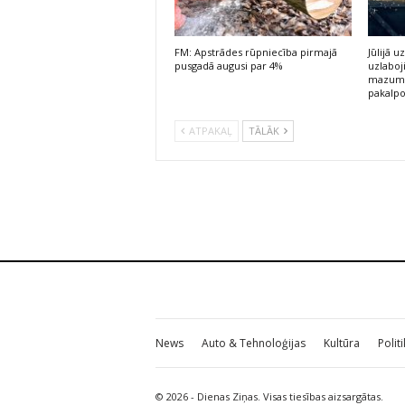
FM: Apstrādes rūpniecība pirmajā
Jūlijā
pusgadā augusi par 4%
uzlaboj
mazumt
pakalp
ATPAKAĻ
TĀLĀK
News
Auto & Tehnoloģijas
Kultūra
Polit
© 2026 - Dienas Ziņas. Visas tiesības aizsargātas.