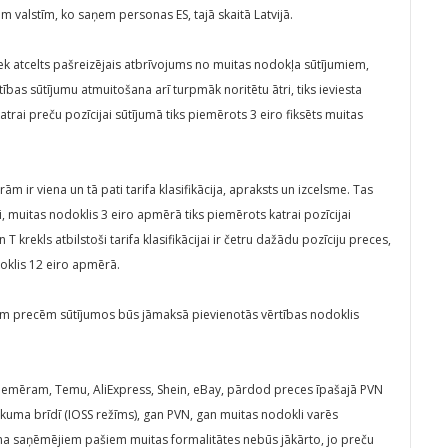
valstīm, ko saņem personas ES, tajā skaitā Latvijā.
 tiek atcelts pašreizējais atbrīvojums no muitas nodokļa sūtījumiem,
ības sūtījumu atmuitošana arī turpmāk noritētu ātri, tiks ieviesta
rai preču pozīcijai sūtījumā tiks piemērots 3 eiro fiksēts muitas
rām ir viena un tā pati tarifa klasifikācija, apraksts un izcelsme. Tas
, muitas nodoklis 3 eiro apmērā tiks piemērots katrai pozīcijai
n T krekls atbilstoši tarifa klasifikācijai ir četru dažādu pozīciju preces,
oklis 12 eiro apmērā.
m precēm sūtījumos būs jāmaksā pievienotās vērtības nodoklis
 piemēram, Temu, AliExpress, Shein, eBay, pārdod preces īpašajā PVN
rkuma brīdī (IOSS režīms), gan PVN, gan muitas nodokli varēs
ma saņēmējiem pašiem muitas formalitātes nebūs jākārto, jo preču