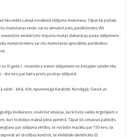
 tiks veikta Latvijā nonākušā sūtījuma muitošana. Tāpat kā pašlaik,
eču muitošanas veidu: vai nu atmuitot pats, pieslēdzoties VID
n iesniedzot vienkāršoto Importa muitas deklarāciju pasta sūtījumiem,
pastu muitas brokeru vai citu muitošanas speciālistu piedāvātos
ai.
 no šī gada 1. novembra visiem sūtījumiem no trešajām valstīm tiks
 divi eiro par katru preču pozīciju sūtījumā.
ā valstī – Ķīnā, ASV, Apvienotajā Karalistē, Norvēģijā, Šveicē un
u godīgu konkurenci, novēršot situāciju, kurā trešo valstu tirgotājiem ir
em, kuri nodokļus maksā pilnā apmērā. Tāpat šīs izmaiņas palīdzēs
iegšanu par sūtījuma vērtību, to norādot mazāku par 150 eiro, lai
iprināt arī drošības kontroli, lai efektīvāk identificētu ES