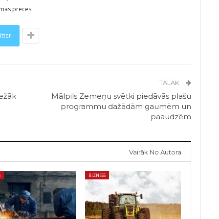
amas preces.
itter
TĀLĀK
iežāk
Mālpils Zemeņu svētki piedāvās plašu
programmu dažādām gaumēm un
paaudzēm
Vairāk No Autora
S
BIZNESS