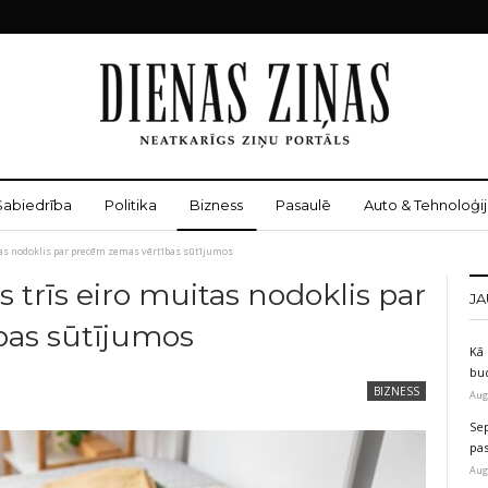
Sabiedrība
Politika
Bizness
Pasaulē
Auto & Tehnoloģij
uitas nodoklis par precēm zemas vērtības sūtījumos
sts trīs eiro muitas nodoklis par
JA
bas sūtījumos
Kā 
bu
BIZNESS
Aug
Sep
pas
Aug