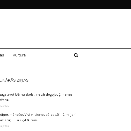
as
Kultūra
UNĀKĀS ZIŅAS
sagatavot bērnu skolai, nepārslogojot ģimenes
džetu?
 6, 2026
tiņos mēnešos Vivi vilcienos pārvadāti 12 miljoni
ažieru; jūlijā 97,4 % reisu…
 6, 2026