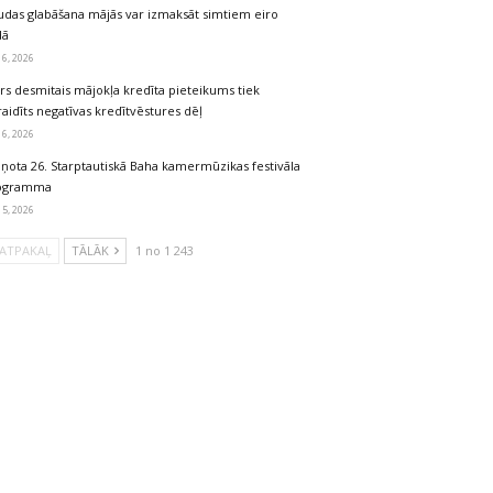
udas glabāšana mājās var izmaksāt simtiem eiro
dā
 6, 2026
rs desmitais mājokļa kredīta pieteikums tiek
aidīts negatīvas kredītvēstures dēļ
 6, 2026
iņota 26. Starptautiskā Baha kamermūzikas festivāla
ogramma
 5, 2026
ATPAKAĻ
TĀLĀK
1 no 1 243