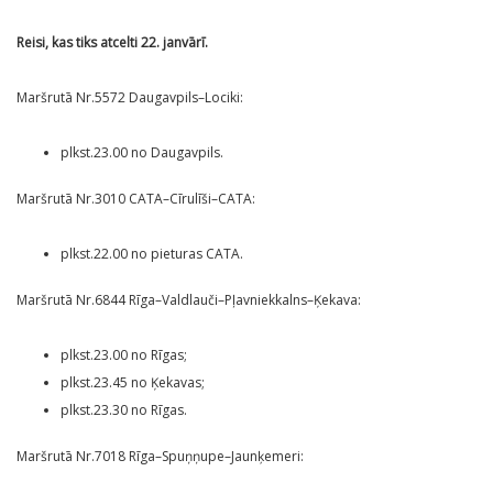
Reisi, kas tiks atcelti 22. janvārī.
Maršrutā Nr.5572 Daugavpils–Lociki:
plkst.23.00 no Daugavpils.
Maršrutā Nr.3010 CATA–Cīrulīši–CATA:
plkst.22.00 no pieturas CATA.
Maršrutā Nr.6844 Rīga–Valdlauči–Pļavniekkalns–Ķekava:
plkst.23.00 no Rīgas;
plkst.23.45 no Ķekavas;
plkst.23.30 no Rīgas.
Maršrutā Nr.7018 Rīga–Spuņņupe–Jaunķemeri: