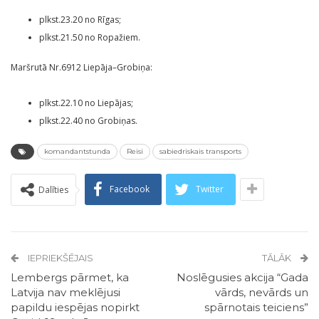
plkst.23.20 no Rīgas;
plkst.21.50 no Ropažiem.
Maršrutā Nr.6912 Liepāja–Grobiņa:
plkst.22.10 no Liepājas;
plkst.22.40 no Grobiņas.
komandantstunda
Reisi
sabiedriskais transports
Facebook
Twitter
Dalīties
IEPRIEKŠĒJAIS
TĀLĀK
Lembergs pārmet, ka
Noslēgusies akcija “Gada
Latvija nav meklējusi
vārds, nevārds un
papildu iespējas nopirkt
spārnotais teiciens”