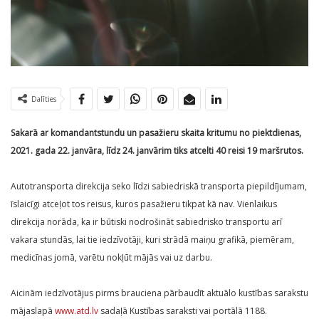
Dalīties
Sakarā ar komandantstundu un pasažieru skaita kritumu no piektdienas,
2021. gada 22. janvāra, līdz 24. janvārim tiks atcelti 40 reisi 19 maršrutos.
Autotransporta direkcija seko līdzi sabiedriskā transporta piepildījumam,
īslaicīgi atceļot tos reisus, kuros pasažieru tikpat kā nav. Vienlaikus
direkcija norāda, ka ir būtiski nodrošināt sabiedrisko transportu arī
vakara stundās, lai tie iedzīvotāji, kuri strādā maiņu grafikā, piemēram,
medicīnas jomā, varētu nokļūt mājās vai uz darbu.
Aicinām iedzīvotājus pirms brauciena pārbaudīt aktuālo kustības sarakstu
mājaslapā
www.atd.lv
sadaļā Kustības saraksti vai portālā 1188.