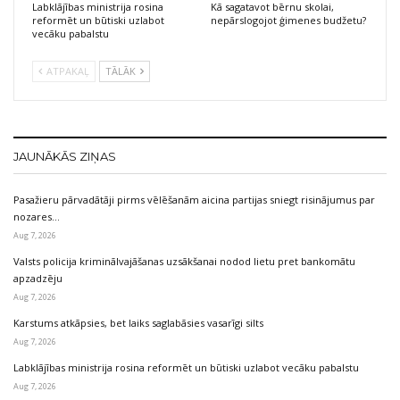
Labklājības ministrija rosina
Kā sagatavot bērnu skolai,
reformēt un būtiski uzlabot
nepārslogojot ģimenes budžetu?
vecāku pabalstu
ATPAKAĻ
TĀLĀK
JAUNĀKĀS ZIŅAS
Pasažieru pārvadātāji pirms vēlēšanām aicina partijas sniegt risinājumus par
nozares…
Aug 7, 2026
Valsts policija kriminālvajāšanas uzsākšanai nodod lietu pret bankomātu
apzadzēju
Aug 7, 2026
Karstums atkāpsies, bet laiks saglabāsies vasarīgi silts
Aug 7, 2026
Labklājības ministrija rosina reformēt un būtiski uzlabot vecāku pabalstu
Aug 7, 2026