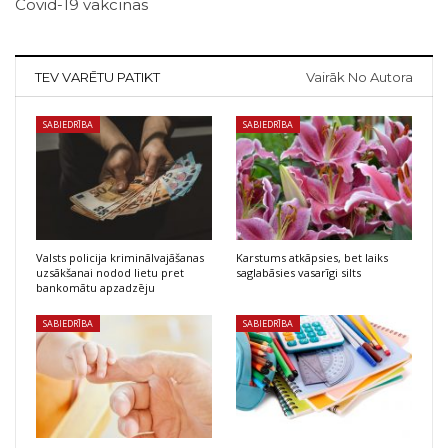
Covid-19 vakcīnas
TEV VARĒTU PATIKT
Vairāk No Autora
SABIEDRĪBA
SABIEDRĪBA
Valsts policija kriminālvajāšanas
Karstums atkāpsies, bet laiks
uzsākšanai nodod lietu pret
saglabāsies vasarīgi silts
bankomātu apzadzēju
SABIEDRĪBA
SABIEDRĪBA