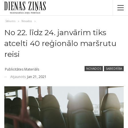
Sākums
Novados
No 22. līdz 24. janvārim tiks
atcelti 40 reģionālo maršrutu
reisi
NOVADOS
SABIEDRĪBA
Publicitātes Materiāls
Atjaunots
Jan 21, 2021