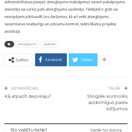
administrēšanas pieejas: atvieglojuma maksājumus saņem pakalpojumu
sniedzējs vai uzreiz pats atvieglojuma saņēmējs. Tādējādi ir grūti vai
neiespējami pārbaudīt šos darījumus, kā arī veikt atvieglojumu
saņemšanas neatkarīgu un uzticamu kontroli, teikts likuma projekta
anotācijā.
atvieglojumi
pabalsti
Facebook
Twitter
Dalīties
IEPRIEKŠĒJAIS
TĀLĀK
Kā atpazīt depresiju?
Stingrāk kontrolēs
aizdomīgus pasta
sūtījumus
TEV VARĒTU PATIKT
Vairāk No Autora