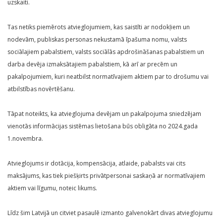
uzskaiti.
Tas netiks piemērots atvieglojumiem, kas saistīti ar nodokļiem un
nodevām, publiskas personas nekustamā īpašuma nomu, valsts
sociālajiem pabalstiem, valsts sociālās apdrošināšanas pabalstiem un
darba devēja izmaksātajiem pabalstiem, kā arī ar precēm un
pakalpojumiem, kuri neatbilst normatīvajiem aktiem par to drošumu vai
atbilstības novērtēšanu.
Tāpat noteikts, ka atvieglojuma devējam un pakalpojuma sniedzējam
vienotās informācijas sistēmas lietošana būs obligāta no 2024.gada
1.novembra.
Atvieglojums ir dotācija, kompensācija, atlaide, pabalsts vai cits
maksājums, kas tiek piešķirts privātpersonai saskaņā ar normatīvajiem
aktiem vai līgumu, noteic likums.
Līdz šim Latvijā un citviet pasaulē izmanto galvenokārt divas atvieglojumu