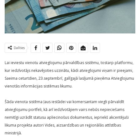
Dalīties
Lai ieviestu vienotu atvieglojumu pārvaldības sistēmu, tostarp platformu,
kur iedzīvotājs nekavējoties uzzinātu, kādi atvieglojumi viņam ir pieejami,
Saeima ceturtdien, 23.septembrī, galīgajā lasījumā pieņēma Atvieglojumu
vienotās informācijas sistēmas likumu.
Šāda vienota sistēma ļaus iestādei vai komersantam viegli pārvaldīt
atvieglojumu portfeli, kā arī iedzīvotājiem vairs nebūs nepieciešams
nemitīgi uzrādīt statusu apliecinošus dokumentus, iepriekš akcentējuši
likuma projekta autori Vides, aizsardzības un reģionālās attīstības
ministrijā.