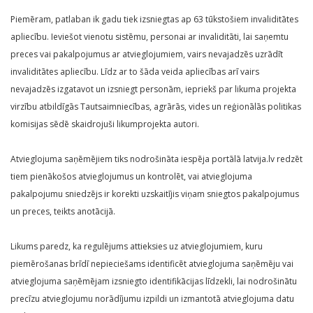
Piemēram, patlaban ik gadu tiek izsniegtas ap 63 tūkstošiem invaliditātes
apliecību. Ieviešot vienotu sistēmu, personai ar invaliditāti, lai saņemtu
preces vai pakalpojumus ar atvieglojumiem, vairs nevajadzēs uzrādīt
invaliditātes apliecību. Līdz ar to šāda veida apliecības arī vairs
nevajadzēs izgatavot un izsniegt personām, iepriekš par likuma projekta
virzību atbildīgās Tautsaimniecības, agrārās, vides un reģionālās politikas
komisijas sēdē skaidrojuši likumprojekta autori.
Atvieglojuma saņēmējiem tiks nodrošināta iespēja portālā latvija.lv redzēt
tiem pienākošos atvieglojumus un kontrolēt, vai atvieglojuma
pakalpojumu sniedzējs ir korekti uzskaitījis viņam sniegtos pakalpojumus
un preces, teikts anotācijā.
Likums paredz, ka regulējums attieksies uz atvieglojumiem, kuru
piemērošanas brīdī nepieciešams identificēt atvieglojuma saņēmēju vai
atvieglojuma saņēmējam izsniegto identifikācijas līdzekli, lai nodrošinātu
precīzu atvieglojumu norādījumu izpildi un izmantotā atvieglojuma datu