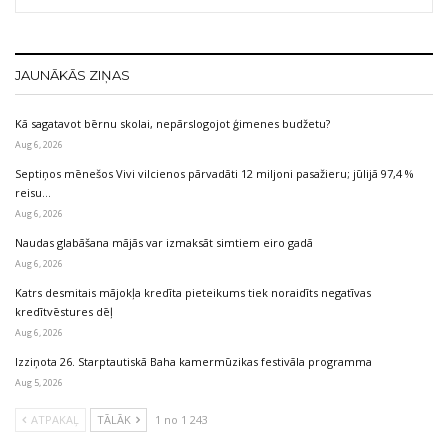
JAUNĀKĀS ZIŅAS
Kā sagatavot bērnu skolai, nepārslogojot ģimenes budžetu?
Aug 6, 2026
Septiņos mēnešos Vivi vilcienos pārvadāti 12 miljoni pasažieru; jūlijā 97,4 %
reisu…
Aug 6, 2026
Naudas glabāšana mājās var izmaksāt simtiem eiro gadā
Aug 6, 2026
Katrs desmitais mājokļa kredīta pieteikums tiek noraidīts negatīvas
kredītvēstures dēļ
Aug 6, 2026
Izziņota 26. Starptautiskā Baha kamermūzikas festivāla programma
Aug 5, 2026
ATPAKAĻ
TĀLĀK
1 no 1 243