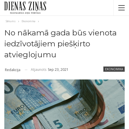
Sākums
Ekonomika
No nākamā gada būs vienota
iedzīvotājiem piešķirto
atvieglojumu
Atjaunots
Sep 23, 2021
EKONOMIKA
Redakcija