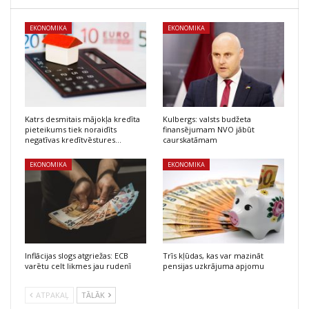
EKONOMIKA
EKONOMIKA
Katrs desmitais mājokļa kredīta
Kulbergs: valsts budžeta
pieteikums tiek noraidīts
finansējumam NVO jābūt
negatīvas kredītvēstures…
caurskatāmam
EKONOMIKA
EKONOMIKA
Inflācijas slogs atgriežas: ECB
Trīs kļūdas, kas var mazināt
varētu celt likmes jau rudenī
pensijas uzkrājuma apjomu
ATPAKAĻ
TĀLĀK