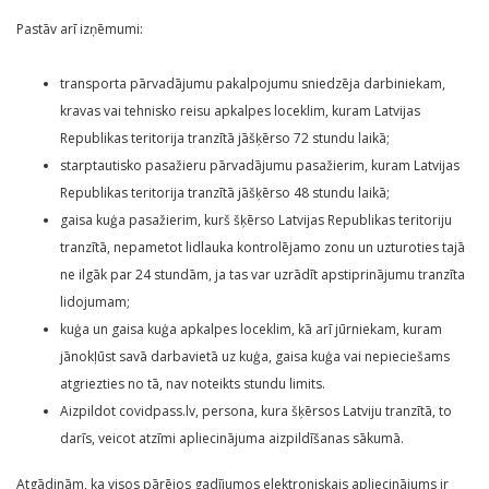
Pastāv arī izņēmumi:
transporta pārvadājumu pakalpojumu sniedzēja darbiniekam,
kravas vai tehnisko reisu apkalpes loceklim, kuram Latvijas
Republikas teritorija tranzītā jāšķērso 72 stundu laikā;
starptautisko pasažieru pārvadājumu pasažierim, kuram Latvijas
Republikas teritorija tranzītā jāšķērso 48 stundu laikā;
gaisa kuģa pasažierim, kurš šķērso Latvijas Republikas teritoriju
tranzītā, nepametot lidlauka kontrolējamo zonu un uzturoties tajā
ne ilgāk par 24 stundām, ja tas var uzrādīt apstiprinājumu tranzīta
lidojumam;
kuģa un gaisa kuģa apkalpes loceklim, kā arī jūrniekam, kuram
jānokļūst savā darbavietā uz kuģa, gaisa kuģa vai nepieciešams
atgriezties no tā, nav noteikts stundu limits.
Aizpildot covidpass.lv, persona, kura šķērsos Latviju tranzītā, to
darīs, veicot atzīmi apliecinājuma aizpildīšanas sākumā.
Atgādinām, ka visos pārējos gadījumos elektroniskais apliecinājums ir