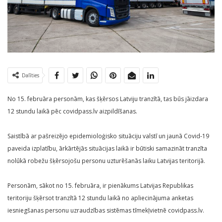
Dalīties
No 15. februāra personām, kas šķērsos Latviju tranzītā, tas būs jāizdara
12 stundu laikā pēc covidpass.lv aizpildīšanas.
Saistībā ar pašreizējo epidemioloģisko situāciju valstī un jaunā Covid-19
paveida izplatību, ārkārtējās situācijas laikā ir būtiski samazināt tranzīta
nolūkā robežu šķērsojošu personu uzturēšanās laiku Latvijas teritorijā.
Personām, sākot no 15. februāra, ir pienākums Latvijas Republikas
teritoriju šķērsot tranzītā 12 stundu laikā no apliecinājuma anketas
iesniegšanas personu uzraudzības sistēmas tīmekļvietnē covidpass.lv.