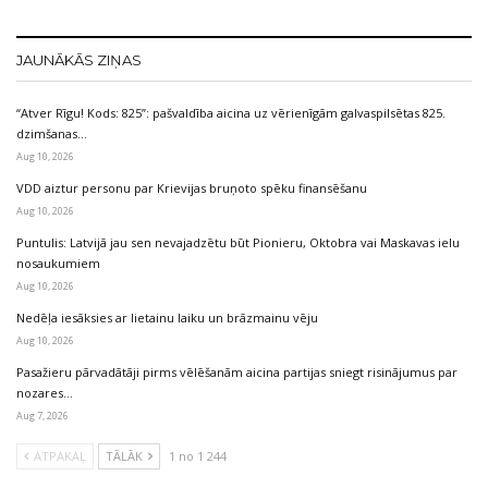
JAUNĀKĀS ZIŅAS
“Atver Rīgu! Kods: 825”: pašvaldība aicina uz vērienīgām galvaspilsētas 825.
dzimšanas…
Aug 10, 2026
VDD aiztur personu par Krievijas bruņoto spēku finansēšanu
Aug 10, 2026
Puntulis: Latvijā jau sen nevajadzētu būt Pionieru, Oktobra vai Maskavas ielu
nosaukumiem
Aug 10, 2026
Nedēļa iesāksies ar lietainu laiku un brāzmainu vēju
Aug 10, 2026
Pasažieru pārvadātāji pirms vēlēšanām aicina partijas sniegt risinājumus par
nozares…
Aug 7, 2026
ATPAKAĻ
TĀLĀK
1 no 1 244