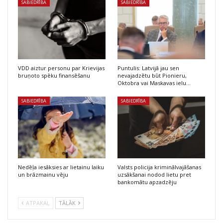
SABIEDRĪBA
SABIEDRĪBA
VDD aiztur personu par Krievijas
Puntulis: Latvijā jau sen
bruņoto spēku finansēšanu
nevajadzētu būt Pionieru,
Oktobra vai Maskavas ielu…
SABIEDRĪBA
SABIEDRĪBA
Nedēļa iesāksies ar lietainu laiku
Valsts policija kriminālvajāšanas
un brāzmainu vēju
uzsākšanai nodod lietu pret
bankomātu apzadzēju
ATPAKAĻ
TĀLĀK