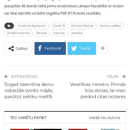
jāaizpilda 48 stundu laikā pirms ieceļošanas Latvijas Republikā un ieceļot
var tikai iepriekš uzrādot negatīvu PĶR (PCR) testa rezultātu.
Covid ierobežojumi
Covid-19
Daniels Pavļuts
Kariņa valdība
Krišjānis Kariņš
Pavļuts
tranzīts
veselība
Facebook
Twitter
Dalīties
IEPRIEKŠĒJAIS
TĀLĀK
Šogad Valentīna dienu
Veselības ministrs: Pirmās
visbiežāk svinēs mājās,
būs skolas, lai man
pasūtot svētku maltīti
piedod citas nozares
TEV VARĒTU PATIKT
Vairāk No Autora