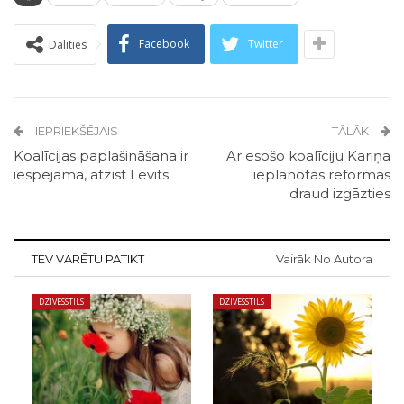
Facebook
Twitter
Dalīties
IEPRIEKŠĒJAIS
TĀLĀK
Koalīcijas paplašināšana ir
Ar esošo koalīciju Kariņa
iespējama, atzīst Levits
ieplānotās reformas
draud izgāzties
TEV VARĒTU PATIKT
Vairāk No Autora
DZĪVESSTILS
DZĪVESSTILS