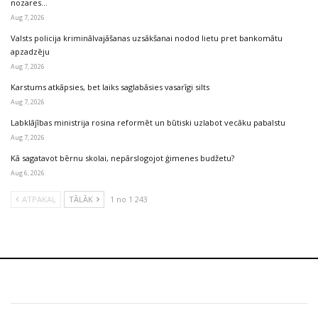
nozares…
Aug 7, 2026
Valsts policija kriminālvajāšanas uzsākšanai nodod lietu pret bankomātu
apzadzēju
Aug 7, 2026
Karstums atkāpsies, bet laiks saglabāsies vasarīgi silts
Aug 7, 2026
Labklājības ministrija rosina reformēt un būtiski uzlabot vecāku pabalstu
Aug 7, 2026
Kā sagatavot bērnu skolai, nepārslogojot ģimenes budžetu?
Aug 6, 2026
ATPAKAĻ
TĀLĀK
1 no 1 243