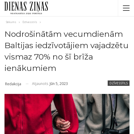
Sākums
Dzīvesstils
Nodrošinātām vecumdienām
Baltijas iedzīvotājiem vajadzētu
vismaz 70% no šī brīža
ienākumiem
Atjaunots
Jūn 5, 2023
DZĪVESSTILS
Redakcija