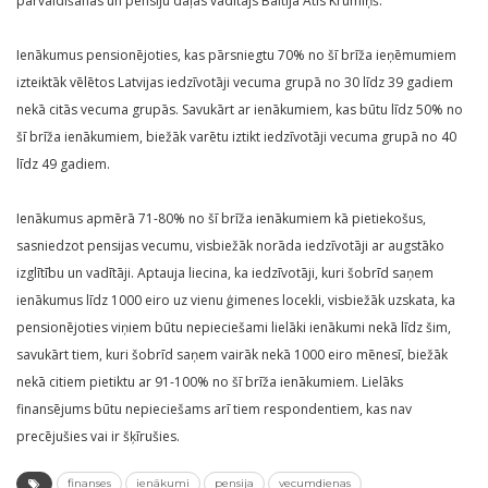
pārvaldīšanas un pensiju daļas vadītājs Baltijā Atis Krūmiņš.
Ienākumus pensionējoties, kas pārsniegtu 70% no šī brīža ieņēmumiem
izteiktāk vēlētos Latvijas iedzīvotāji vecuma grupā no 30 līdz 39 gadiem
nekā citās vecuma grupās. Savukārt ar ienākumiem, kas būtu līdz 50% no
šī brīža ienākumiem, biežāk varētu iztikt iedzīvotāji vecuma grupā no 40
līdz 49 gadiem.
Ienākumus apmērā 71-80% no šī brīža ienākumiem kā pietiekošus,
sasniedzot pensijas vecumu, visbiežāk norāda iedzīvotāji ar augstāko
izglītību un vadītāji. Aptauja liecina, ka iedzīvotāji, kuri šobrīd saņem
ienākumus līdz 1000 eiro uz vienu ģimenes locekli, visbiežāk uzskata, ka
pensionējoties viņiem būtu nepieciešami lielāki ienākumi nekā līdz šim,
savukārt tiem, kuri šobrīd saņem vairāk nekā 1000 eiro mēnesī, biežāk
nekā citiem pietiktu ar 91-100% no šī brīža ienākumiem. Lielāks
finansējums būtu nepieciešams arī tiem respondentiem, kas nav
precējušies vai ir šķīrušies.
finanses
ienākumi
pensija
vecumdienas