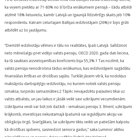
ka viņiem pietiktu ar 71-80% no šī brīža ienākumiem pensijā – šādu atbildi
atzīmē 18% lietuviešu, kamēr Latvijā un Igaunijā līdzvērtīgs skaits jeb 10%
respondentu. Katram ceturtajam Baltijas iedzīvotājam (26%) ir bijis grūti
atbildēt uz šo jautājumu.
“Diemžēl iedzīvotāju vēlmes ir tālu no realitātes, īpaši Latvijā. Salīdzinot
neto mēnešalgu pret vidējo valsts pensiju, OECD 2020. gada dati liecina,
ka tā sauktais aizvietojamības koeficients bija 55,3%.1 Tas nozīmē, ka
valsts pensija nenodrošina tādus ienākumus, kas iedzīvotājiem sagādātu
finansiālas ērtības un drošības sajūtu. Turklāt jāņem vērā, ka nodokļus
maksājošu darbspējīgo iedzīvotāju, no kuriem notiek valsts pensiju
izmaksa, turpinās samazināties.2 Tāpēc nevajadzētu paļauties tikai uz
valsts atbalstu, un jau laikus ir jāsāk veikt savi uzkrājumi vecumdienām.
Uzkrājuma veidi var būt ļoti dažādi – iemaksas pensiju 3. līmenī, uzkrājumi
krājkontā, investīcijas nekustamajā īpašumā vai ieguldījumi akciju vai
obligāciju tirgū. Svarīgākais, lai uzkrājumi tiktu veikti un patiešām kalpotu
kā drošības spilvens, sasniedzot seniora gadus,” saka Luminor aktīvu