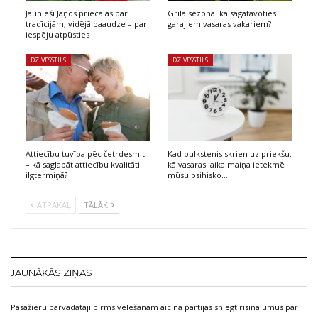
Jaunieši Jāņos priecājas par
Grila sezona: kā sagatavoties
tradīcijām, vidējā paaudze – par
garajiem vasaras vakariem?
iespēju atpūsties
DZĪVESSTILS
DZĪVESSTILS
Attiecību tuvība pēc četrdesmit
Kad pulkstenis skrien uz priekšu:
– kā saglabāt attiecību kvalitāti
kā vasaras laika maiņa ietekmē
ilgtermiņā?
mūsu psihisko…
ATPAKAĻ
TĀLĀK
JAUNĀKĀS ZIŅAS
Pasažieru pārvadātāji pirms vēlēšanām aicina partijas sniegt risinājumus par