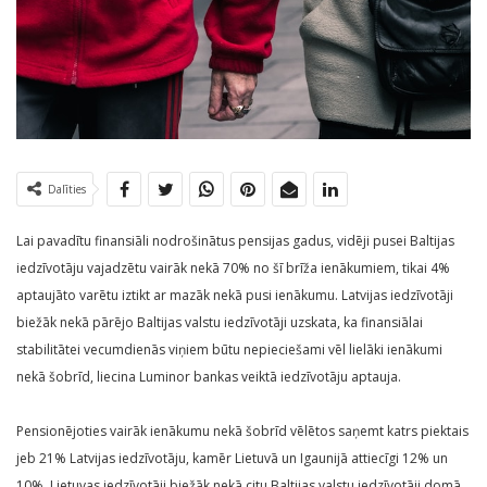
Dalīties
Lai pavadītu finansiāli nodrošinātus pensijas gadus, vidēji pusei Baltijas
iedzīvotāju vajadzētu vairāk nekā 70% no šī brīža ienākumiem, tikai 4%
aptaujāto varētu iztikt ar mazāk nekā pusi ienākumu. Latvijas iedzīvotāji
biežāk nekā pārējo Baltijas valstu iedzīvotāji uzskata, ka finansiālai
stabilitātei vecumdienās viņiem būtu nepieciešami vēl lielāki ienākumi
nekā šobrīd, liecina Luminor bankas veiktā iedzīvotāju aptauja.
Pensionējoties vairāk ienākumu nekā šobrīd vēlētos saņemt katrs piektais
jeb 21% Latvijas iedzīvotāju, kamēr Lietuvā un Igaunijā attiecīgi 12% un
10%. Lietuvas iedzīvotāji biežāk nekā citu Baltijas valstu iedzīvotāji domā,