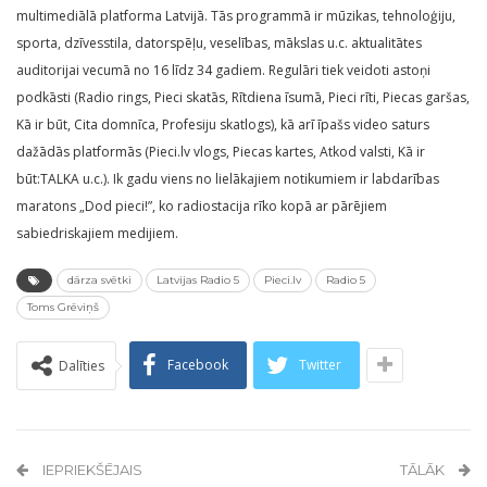
multimediālā platforma Latvijā. Tās programmā ir mūzikas, tehnoloģiju,
sporta, dzīvesstila, datorspēļu, veselības, mākslas u.c. aktualitātes
auditorijai vecumā no 16 līdz 34 gadiem. Regulāri tiek veidoti astoņi
podkāsti (Radio rings, Pieci skatās, Rītdiena īsumā, Pieci rīti, Piecas garšas,
Kā ir būt, Cita domnīca, Profesiju skatlogs), kā arī īpašs video saturs
dažādās platformās (Pieci.lv vlogs, Piecas kartes, Atkod valsti, Kā ir
būt:TALKA u.c.). Ik gadu viens no lielākajiem notikumiem ir labdarības
maratons „Dod pieci!”, ko radiostacija rīko kopā ar pārējiem
sabiedriskajiem medijiem.
dārza svētki
Latvijas Radio 5
Pieci.lv
Radio 5
Toms Grēviņš
Facebook
Twitter
Dalīties
IEPRIEKŠĒJAIS
TĀLĀK