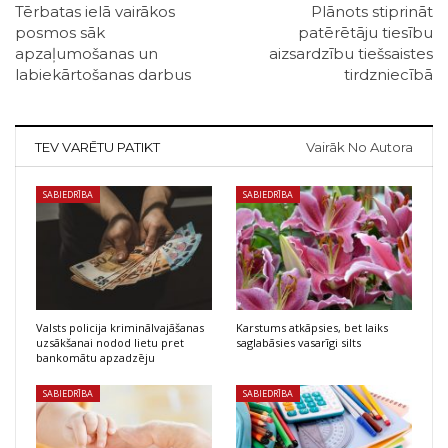
Tērbatas ielā vairākos
Plānots stiprināt
posmos sāk
patērētāju tiesību
apzaļumošanas un
aizsardzību tiešsaistes
labiekārtošanas darbus
tirdzniecībā
TEV VARĒTU PATIKT
Vairāk No Autora
SABIEDRĪBA
SABIEDRĪBA
Valsts policija kriminālvajāšanas
Karstums atkāpsies, bet laiks
uzsākšanai nodod lietu pret
saglabāsies vasarīgi silts
bankomātu apzadzēju
SABIEDRĪBA
SABIEDRĪBA