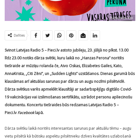
Publicitātes foto
Dalīties
Svinot Latvijas Radio 5 – Pieci.lv astoto jubileju, 23. jūlijā no plkst. 13.00
līdz 23.00 notiks dārza svētki, kuru laikā no „Hanzas Perona” noritēs
tiešraide ar mūziķu rolanda če, Aivo Oskas, Elizabetes Gailes, Kato,
AnnaKrista, „Citi Zēni”, un „Sudden Lights” uzstāšanos. Dienas garumā būs
klausāmas arī aktuālas sarunas par dārzu un augu nozīmi pilsētvidē.
Dārza svētkus varēs apmeklēt klausītāji ar sadarbspējīgu digitālo Covid-
19 vakcinācijas vai izslimošanas sertifikātu, uzrādot personu apliecinošu
dokumentu. Koncertu tiešraides būs redzamas Latvijas Radio 5 –
Pieci.lv
Facebook
lapā.
Dārza svētku laikā noritēs interesantas sarunas par aktuālu tēmu – augu
vietu pilsētā kā būtisku aspektu pilsētnieku dzīves kvalitātes uzlabošanā