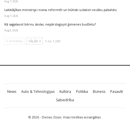
Aug 7, 2026
Labklājības ministrija rosina reformēt un būtiski uzlabot vecāku pabalstu
Aug 7, 2026
Kā sagatavot bērnu skolai, nepārslogojot ģimenes budžetu?
Aug 6, 2026
ATPAKAĻ
TĀLĀK
1 no 1 243
News
Auto & Tehnoloģijas
Kultūra
Politika
Bizness
Pasaulē
Sabiedrība
© 2026 - Dienas Ziņas. Visas tiesības aizsargātas.