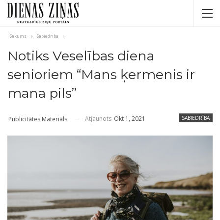
Sākums
Sabiedrība
Notiks Veselības diena
senioriem “Mans ķermenis ir
mana pils”
Atjaunots
Okt 1, 2021
SABIEDRĪBA
Publicitātes Materiāls