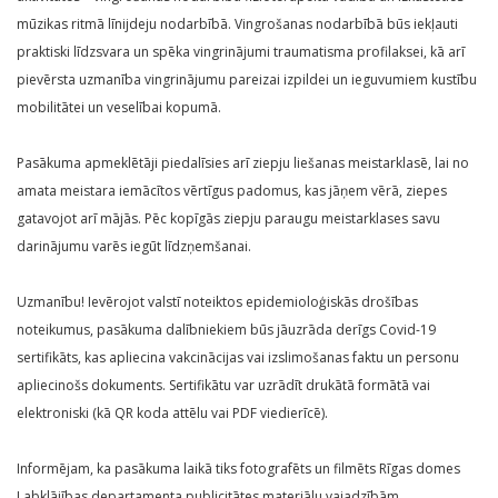
mūzikas ritmā līnijdeju nodarbībā. Vingrošanas nodarbībā būs iekļauti
praktiski līdzsvara un spēka vingrinājumi traumatisma profilaksei, kā arī
pievērsta uzmanība vingrinājumu pareizai izpildei un ieguvumiem kustību
mobilitātei un veselībai kopumā.
Pasākuma apmeklētāji piedalīsies arī ziepju liešanas meistarklasē, lai no
amata meistara iemācītos vērtīgus padomus, kas jāņem vērā, ziepes
gatavojot arī mājās. Pēc kopīgās ziepju paraugu meistarklases savu
darinājumu varēs iegūt līdzņemšanai.
Uzmanību! Ievērojot valstī noteiktos epidemioloģiskās drošības
noteikumus, pasākuma dalībniekiem būs jāuzrāda derīgs Covid-19
sertifikāts, kas apliecina vakcinācijas vai izslimošanas faktu un personu
apliecinošs dokuments. Sertifikātu var uzrādīt drukātā formātā vai
elektroniski (kā QR koda attēlu vai PDF viedierīcē).
Informējam, ka pasākuma laikā tiks fotografēts un filmēts Rīgas domes
Labklājības departamenta publicitātes materiālu vajadzībām.