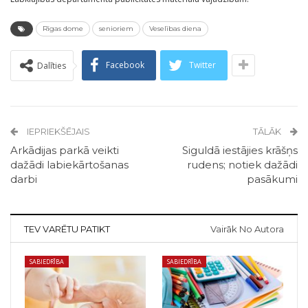
Rīgas dome
senioriem
Veselības diena
Facebook
Twitter
Dalīties
IEPRIEKŠĒJAIS
TĀLĀK
Arkādijas parkā veikti
Siguldā iestājies krāšņs
dažādi labiekārtošanas
rudens; notiek dažādi
darbi
pasākumi
TEV VARĒTU PATIKT
Vairāk No Autora
SABIEDRĪBA
SABIEDRĪBA