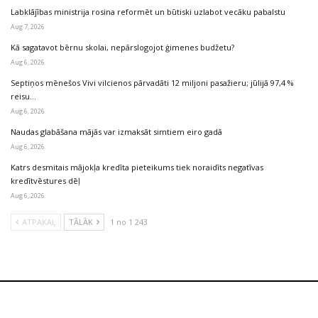
Labklājības ministrija rosina reformēt un būtiski uzlabot vecāku pabalstu
Aug 7, 2026
Kā sagatavot bērnu skolai, nepārslogojot ģimenes budžetu?
Aug 6, 2026
Septiņos mēnešos Vivi vilcienos pārvadāti 12 miljoni pasažieru; jūlijā 97,4 %
reisu…
Aug 6, 2026
Naudas glabāšana mājās var izmaksāt simtiem eiro gadā
Aug 6, 2026
Katrs desmitais mājokļa kredīta pieteikums tiek noraidīts negatīvas
kredītvēstures dēļ
Aug 6, 2026
ATPAKAĻ
TĀLĀK
1 no 1 243