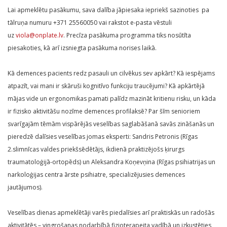
Lai apmeklētu pasākumu, sava dalība jāpiesaka iepriekš sazinoties pa
tālruņa numuru +371 25560050 vai rakstot e-pasta vēstuli
uz
viola@onplate.lv
. Precīza pasākuma programma tiks nosūtīta
piesakoties, kā arī izsniegta pasākuma norises laikā.
Kā demences pacients redz pasauli un cilvēkus sev apkārt? Kā iespējams
atpazīt, vai mani ir skāruši kognitīvo funkciju traucējumi? Kā apkārtējā
mājas vide un ergonomikas pamati palīdz mazināt kritienu risku, un kāda
ir fizisko aktivitāšu nozīme demences profilaksē? Par šīm senioriem
svarīgajām tēmām vispārējās veselības saglabāšanā savās zināšanās un
pieredzē dalīsies veselības jomas eksperti: Sandris Petronis (Rīgas
2.slimnīcas valdes priekšsēdētājs, ikdienā praktizējošs ķirurgs
traumatoloģijā-ortopēds) un Aleksandra Koņevņina (Rīgas psihiatrijas un
narkoloģijas centra ārste psihiatre, specializējusies demences
jautājumos).
Veselības dienas apmeklētāji varēs piedalīsies arī praktiskās un radošās
aktivitātēs – vingrošanas nodarbībā fizioterapeita vadībā un izkustēties