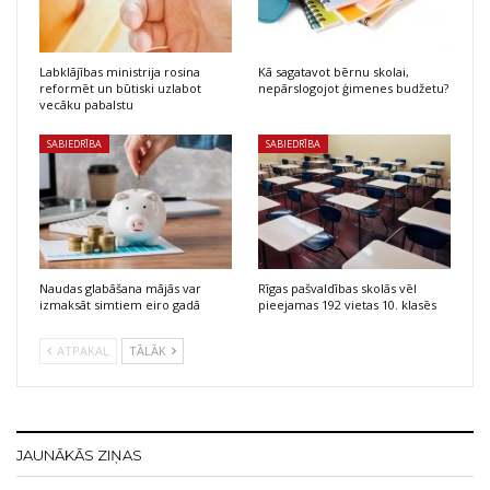
Labklājības ministrija rosina
Kā sagatavot bērnu skolai,
reformēt un būtiski uzlabot
nepārslogojot ģimenes budžetu?
vecāku pabalstu
SABIEDRĪBA
SABIEDRĪBA
Naudas glabāšana mājās var
Rīgas pašvaldības skolās vēl
izmaksāt simtiem eiro gadā
pieejamas 192 vietas 10. klasēs
ATPAKAĻ
TĀLĀK
JAUNĀKĀS ZIŅAS