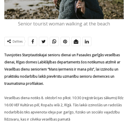
Senior tourist woman walking at the beach
Dalīties
Tuvojoties Starptautiskajai senioru dienai un Pasaules garīgās veselības
dienai, Rīgas domes Labklājības departaments šos notikumus atzīmē ar
Veselības dienu senioriem “Mans ķermenis ir mana pils”, lai izzinošu un
praktisku nodarbību laikā pievērstu uzmanību senioru demences un
traumatisma profilaksei.
Veselības diena notiks 8. oktobrī no plkst. 10:30 (reģistrācijas sākums) līdz
16:00 VEF Kultūras pilī, Ropažu ielā 2, Rīgā. Tās laikā izzinošās un radošās
nodarbībās tiks apvienota ideja par garīgo, fizisko un sociālo vajadzību
līdzsvaru, kas ir cilvēka veselības pamatā