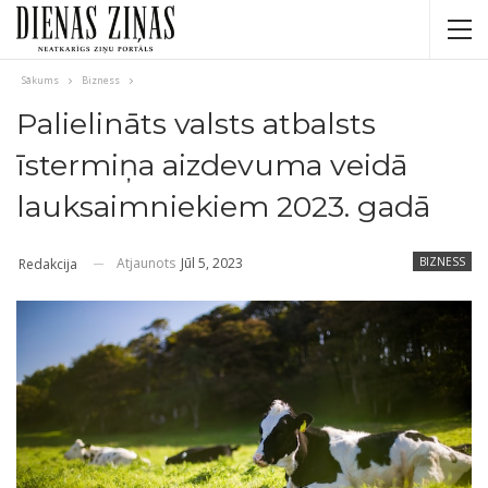
Sākums
Bizness
Palielināts valsts atbalsts
īstermiņa aizdevuma veidā
lauksaimniekiem 2023. gadā
Atjaunots
Jūl 5, 2023
BIZNESS
Redakcija