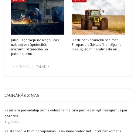
Jūlijā uzņēmēju noskaņojums
Biedrība “Zemnieku saeima”:
uzlabojies rūpniecībā,
Eiropas piešķirtais finansējums
mazumtirdzniecībā un
pieaugušo minerālmēslu un…
pakalpojumu…
ATPAKAĻ
TĀLĀK
JAUNĀKĀS ZIŅAS
Pasažieru pārvadātāji pirms vēlēšanām aicina partijas sniegt risinājumus par
nozares…
Aug 7, 2026
Valsts policija kriminālvajāšanas uzsākšanai nodod lietu pret bankomātu