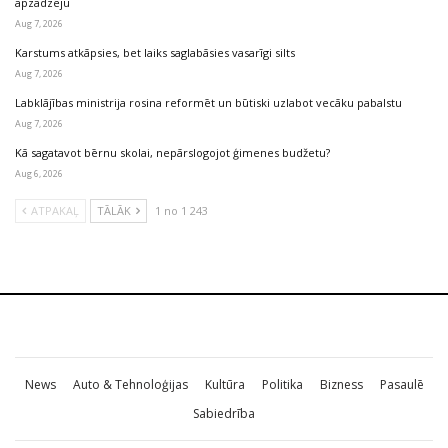
apzadzēju
Aug 7, 2026
Karstums atkāpsies, bet laiks saglabāsies vasarīgi silts
Aug 7, 2026
Labklājības ministrija rosina reformēt un būtiski uzlabot vecāku pabalstu
Aug 7, 2026
Kā sagatavot bērnu skolai, nepārslogojot ģimenes budžetu?
Aug 6, 2026
ATPAKAĻ
TĀLĀK
1 no 1 243
News
Auto & Tehnoloģijas
Kultūra
Politika
Bizness
Pasaulē
Sabiedrība