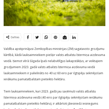
Dalīties
Valdība apstiprinājusi Zemkopības ministrijas (ZM) sagatavoto grozījumu
kārtībā, kādā lauksaimniekiem piešķir valsts atbalstu īstermiņa aizdevuma
veidā. Ņemot vērā šāgada īpaši nelabvēlīgus laikapstākļus, ar veiktajiem
grozījumiem 2023. gadā valsts atbalsts īstermiņa aizdevuma veidā
lauksaimniekiem ir palielināts no 40 uz 60 eiro par ilgtspēju sekmējošam
ienākumu pamatatbalstam pieteikto hektāru.
Tiem lauksaimniekiem, kuri 2023. gadā jau saņēmuši valsts atbalstu
īstermiņa aizdevuma veidā (40 eiro par ilgtspēju sekmējošam ienākumu
pamatatbalstam pieteikto hektāru), ir atkārtoti jāiesniedz iesniegums