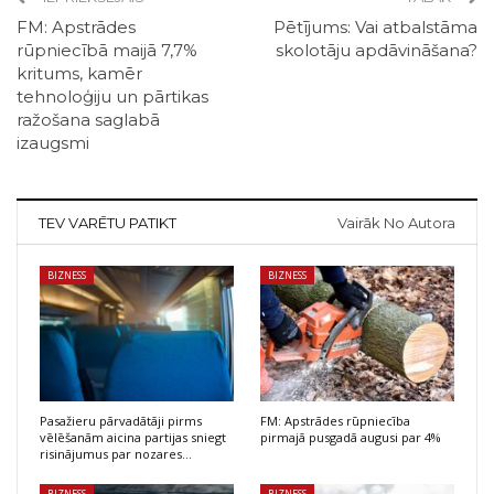
FM: Apstrādes
Pētījums: Vai atbalstāma
rūpniecībā maijā 7,7%
skolotāju apdāvināšana?
kritums, kamēr
tehnoloģiju un pārtikas
ražošana saglabā
izaugsmi
TEV VARĒTU PATIKT
Vairāk No Autora
BIZNESS
BIZNESS
Pasažieru pārvadātāji pirms
FM: Apstrādes rūpniecība
vēlēšanām aicina partijas sniegt
pirmajā pusgadā augusi par 4%
risinājumus par nozares…
BIZNESS
BIZNESS