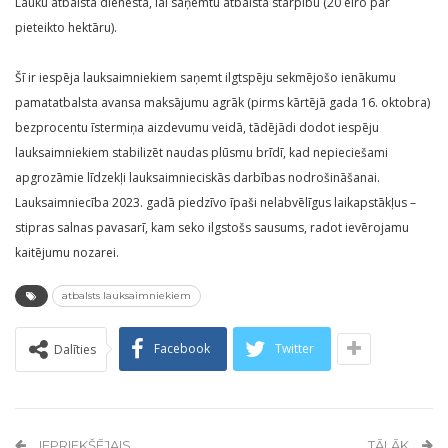
Lauku atbalsta dienestā, lai saņemtu atbalsta starpību (20 eiro par
pieteikto hektāru).
Šī ir iespēja lauksaimniekiem saņemt ilgtspēju sekmējošo ienākumu
pamatatbalsta avansa maksājumu agrāk (pirms kārtējā gada 16. oktobra)
bezprocentu īstermiņa aizdevumu veidā, tādējādi dodot iespēju
lauksaimniekiem stabilizēt naudas plūsmu brīdī, kad nepieciešami
apgrozāmie līdzekļi lauksaimnieciskās darbības nodrošināšanai.
Lauksaimniecība 2023. gadā piedzīvo īpaši nelabvēlīgus laikapstākļus –
stipras salnas pavasarī, kam seko ilgstošs sausums, radot ievērojamu
kaitējumu nozarei.
atbalsts lauksaimniekiem
Facebook
Twitter
Dalīties
IEPRIEKŠĒJAIS
TĀLĀK