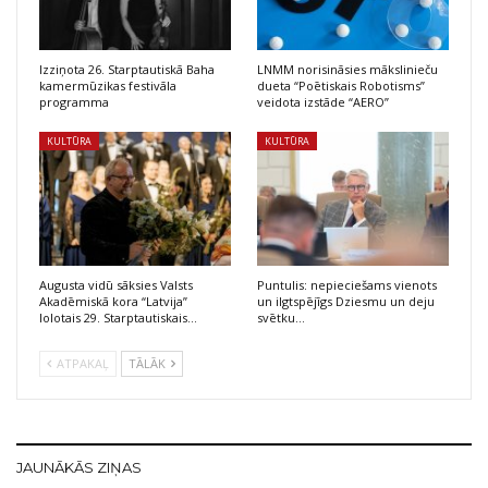
Izziņota 26. Starptautiskā Baha
LNMM norisināsies mākslinieču
kamermūzikas festivāla
dueta “Poētiskais Robotisms”
programma
veidota izstāde “AERO”
KULTŪRA
KULTŪRA
Augusta vidū sāksies Valsts
Puntulis: nepieciešams vienots
Akadēmiskā kora “Latvija”
un ilgtspējīgs Dziesmu un deju
lolotais 29. Starptautiskais…
svētku…
ATPAKAĻ
TĀLĀK
JAUNĀKĀS ZIŅAS