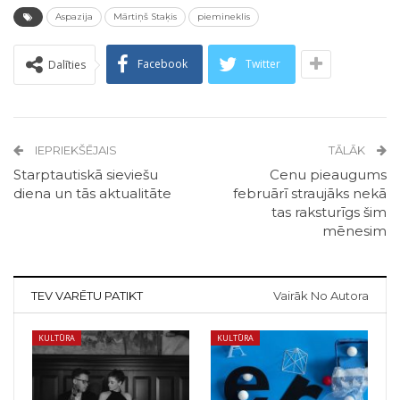
Aspazija
Mārtiņš Staķis
piemineklis
Facebook
Twitter
Dalīties
IEPRIEKŠĒJAIS
TĀLĀK
Starptautiskā sieviešu
Cenu pieaugums
diena un tās aktualitāte
februārī straujāks nekā
tas raksturīgs šim
mēnesim
TEV VARĒTU PATIKT
Vairāk No Autora
KULTŪRA
KULTŪRA