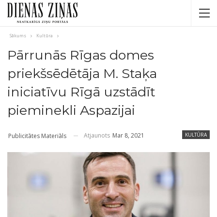
Sākums
Kultūra
Pārrunās Rīgas domes
priekšsēdētāja M. Staķa
iniciatīvu Rīgā uzstādīt
pieminekli Aspazijai
Atjaunots
Mar 8, 2021
KULTŪRA
Publicitātes Materiāls