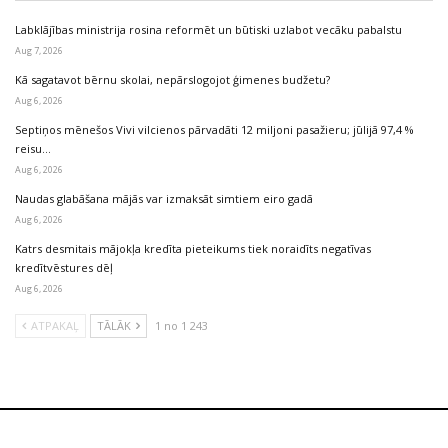
Labklājības ministrija rosina reformēt un būtiski uzlabot vecāku pabalstu
Aug 7, 2026
Kā sagatavot bērnu skolai, nepārslogojot ģimenes budžetu?
Aug 6, 2026
Septiņos mēnešos Vivi vilcienos pārvadāti 12 miljoni pasažieru; jūlijā 97,4 %
reisu…
Aug 6, 2026
Naudas glabāšana mājās var izmaksāt simtiem eiro gadā
Aug 6, 2026
Katrs desmitais mājokļa kredīta pieteikums tiek noraidīts negatīvas
kredītvēstures dēļ
Aug 6, 2026
ATPAKAĻ
TĀLĀK
1 no 1 243