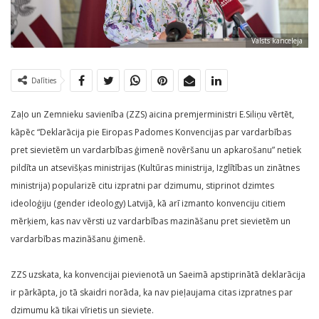
Valsts kanceleja
Dalīties
Zaļo un Zemnieku savienība (ZZS) aicina premjerministri E.Siliņu vērtēt,
kāpēc “Deklarācija pie Eiropas Padomes Konvencijas par vardarbības
pret sievietēm un vardarbības ģimenē novēršanu un apkarošanu” netiek
pildīta un atsevišķas ministrijas (Kultūras ministrija, Izglītības un zinātnes
ministrija) popularizē citu izpratni par dzimumu, stiprinot dzimtes
ideoloģiju (gender ideology) Latvijā, kā arī izmanto konvenciju citiem
mērķiem, kas nav vērsti uz vardarbības mazināšanu pret sievietēm un
vardarbības mazināšanu ģimenē.
ZZS uzskata, ka konvencijai pievienotā un Saeimā apstiprinātā deklarācija
ir pārkāpta, jo tā skaidri norāda, ka nav pieļaujama citas izpratnes par
dzimumu kā tikai vīrietis un sieviete.