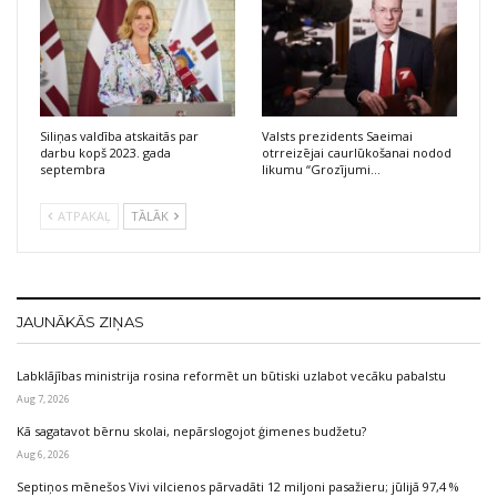
Siliņas valdība atskaitās par
Valsts prezidents Saeimai
darbu kopš 2023. gada
otrreizējai caurlūkošanai nodod
septembra
likumu “Grozījumi…
ATPAKAĻ
TĀLĀK
JAUNĀKĀS ZIŅAS
Labklājības ministrija rosina reformēt un būtiski uzlabot vecāku pabalstu
Aug 7, 2026
Kā sagatavot bērnu skolai, nepārslogojot ģimenes budžetu?
Aug 6, 2026
Septiņos mēnešos Vivi vilcienos pārvadāti 12 miljoni pasažieru; jūlijā 97,4 %