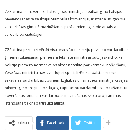
ZZS aicina ņemt vērā, ka Labklājības ministrija, neatkarīgi no Latvijas
pievienošanās tā sauktajai Stambulas konvencijai, ir strādājusi gan pie
vardarbības ģimenē mazināšanas pasākumiem, gan pie atbalsta
vardarbībā cietušajiem.
ZZS aicina premjeri vērtēt visu iesaistīto ministriju paveikto vardarbības
ģimenē izskaušanai, piemēram Iekšlietu ministrijai būtu jāskaidro, kā
policija piemēro normatīvajos aktos noteikto par varmāku nošķiršanu,
Veselības ministrija nav izveidojusi specializētus atbalsta centrus
seksuālas vardarbības upuriem, Izglītības un zinātnes ministrija kavējas
pilnvērtīgi nodrošināt pedagogu apmācību vardarbības atpazīšanas un
novēršanas jomā, arī vardarbības mazināšanas skolā programmas
īstenošana tiek nepārtraukti atlikta.
Facebook
Twitter
Dalīties