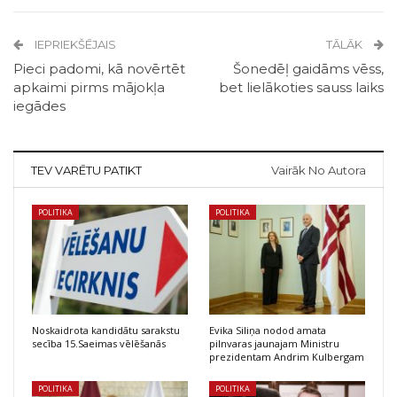
IEPRIEKŠĒJAIS
TĀLĀK
Pieci padomi, kā novērtēt
Šonedēļ gaidāms vēss,
apkaimi pirms mājokļa
bet lielākoties sauss laiks
iegādes
TEV VARĒTU PATIKT
Vairāk No Autora
POLITIKA
POLITIKA
Noskaidrota kandidātu sarakstu
Evika Siliņa nodod amata
secība 15.Saeimas vēlēšanās
pilnvaras jaunajam Ministru
prezidentam Andrim Kulbergam
POLITIKA
POLITIKA