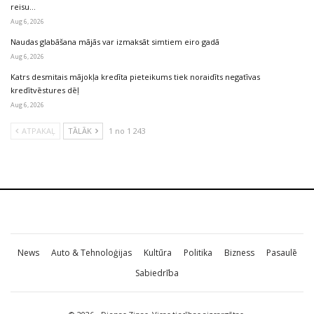
reisu…
Aug 6, 2026
Naudas glabāšana mājās var izmaksāt simtiem eiro gadā
Aug 6, 2026
Katrs desmitais mājokļa kredīta pieteikums tiek noraidīts negatīvas
kredītvēstures dēļ
Aug 6, 2026
ATPAKAĻ
TĀLĀK
1 no 1 243
News
Auto & Tehnoloģijas
Kultūra
Politika
Bizness
Pasaulē
Sabiedrība