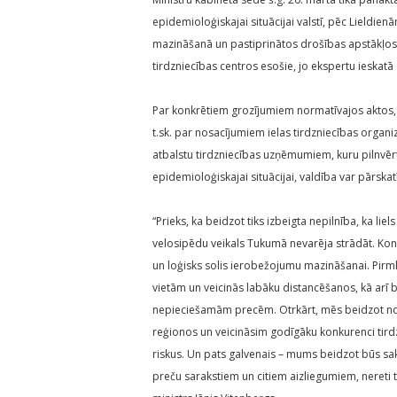
epidemioloģiskajai situācijai valstī, pēc Lieldie
mazināšanā un pastiprinātos drošības apstākļos da
tirdzniecības centros esošie, jo ekspertu ieskatā 
Par konkrētiem grozījumiem normatīvajos aktos, ka
t.sk. par nosacījumiem ielas tirdzniecības organ
atbalstu tirdzniecības uzņēmumiem, kuru pilnvērtī
epidemioloģiskajai situācijai, valdība var pārska
“Prieks, ka beidzot tiks izbeigta nepilnība, ka liel
velosipēdu veikals Tukumā nevarēja strādāt. Konce
un loģisks solis ierobežojumu mazināšanai. Pirmkā
vietām un veicinās labāku distancēšanos, kā arī 
nepieciešamām precēm. Otrkārt, mēs beidzot no
reģionos un veicināsim godīgāku konkurenci tir
riskus. Un pats galvenais – mums beidzot būs sakā
preču sarakstiem un citiem aizliegumiem, nereti