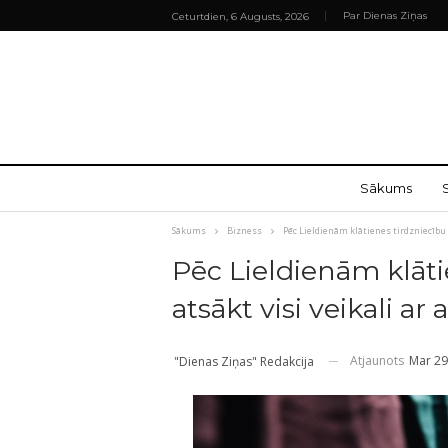
Par Dienas Ziņas
Ceturtdien, 6 Augusts, 2026
Sākums
Sākums
Bizness
Pēc Lieldienām klātienes tirdzniecību 
Pēc Lieldienām klāti
atsākt visi veikali ar
Atjaunots
Mar 29
"Dienas Ziņas" Redakcija