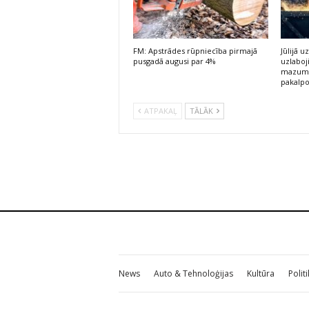
FM: Apstrādes rūpniecība pirmajā
Jūlijā
pusgadā augusi par 4%
uzlaboj
mazumt
pakalp
ATPAKAĻ
TĀLĀK
News
Auto & Tehnoloģijas
Kultūra
Polit