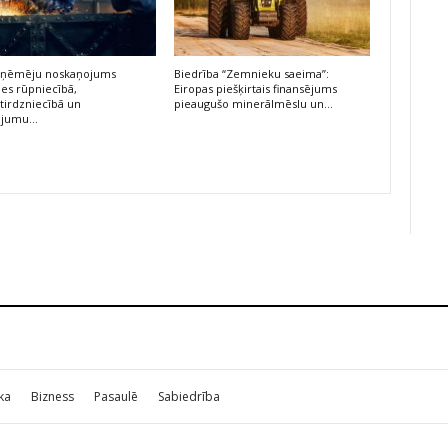
 uzņēmēju noskaņojums
Biedrība “Zemnieku saeima”:
ies rūpniecībā,
Eiropas piešķirtais finansējums
irdzniecībā un
pieaugušo minerālmēslu un…
ojumu…
ika
Bizness
Pasaulē
Sabiedrība