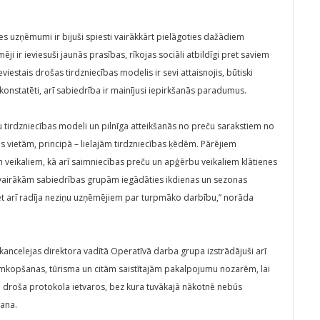
es uzņēmumi ir bijuši spiesti vairākkārt pielāgoties dažādiem
 ir ieviesuši jaunās prasības, rīkojas sociāli atbildīgi pret saviem
iestais drošas tirdzniecības modelis ir sevi attaisnojis, būtiski
konstatēti, arī sabiedrība ir mainījusi iepirkšanās paradumus.
 tirdzniecības modeli un pilnīga atteikšanās no preču sarakstiem no
as vietām, principā – lielajām tirdzniecības ķēdēm. Pārējiem
em veikaliem, kā arī saimniecības preču un apģērbu veikaliem klātienes
āja vairākām sabiedrības grupām iegādāties ikdienas un sezonas
t arī radīja neziņu uzņēmējiem par turpmāko darbību,” norāda
s kancelejas direktora vadītā Operatīvā darba grupa izstrādājuši arī
umkopšanas, tūrisma un citām saistītajām pakalpojumu nozarēm, lai
 droša protokola ietvaros, bez kura tuvākajā nākotnē nebūs
šana.