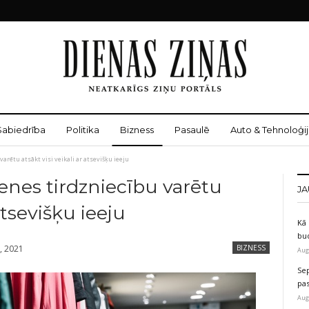
Sabiedrība
Politika
Bizness
Pasaulē
Auto & Tehnoloģij
varētu atsākt visi veikali ar atsevišķu ieeju
enes tirdzniecību varētu
JA
 atsevišķu ieeju
Kā 
bu
, 2021
BIZNESS
Aug
Sep
pas
Aug