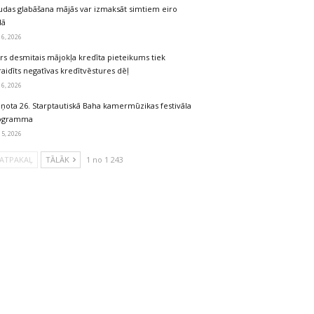
udas glabāšana mājās var izmaksāt simtiem eiro
dā
 6, 2026
rs desmitais mājokļa kredīta pieteikums tiek
aidīts negatīvas kredītvēstures dēļ
 6, 2026
iņota 26. Starptautiskā Baha kamermūzikas festivāla
ogramma
 5, 2026
ATPAKAĻ
TĀLĀK
1 no 1 243