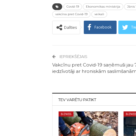
Covid-19
Ekonomikas ministrija
Jānis
vakcīna pret Covid-19
veikali
Facebook
Tw
Dalīties
IEPRIEKŠĒJAIS
Vakcīnu pret Covid-19 saņēmuši jau 
iedzīvotāji ar hroniskām saslimšanā
TEV VARĒTU PATIKT
BIZNESS
BIZNES