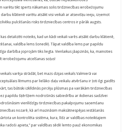
nām varētu tikt sperts nākamais solis tirdzniecības ierobežojumu
rbu klātienē varētu atsākt visi veikali ar atsevišķu ieeju, izņemot
cilvēku pulcēšanās risks tirdzniecības centros ir pārāk augsts.
s detalizēti noteiks, kad un kādi veikali varēs atsākt darbu klātienē,
izēšanai, valdība lems šonedēļ. Tāpat valdība lems par papildu
ga darbība joprojām tiks liegta. Vienlaikus jāapzinās, ka, mainoties
tīt ierobežojumu atcelšanas soļus!
s veikals varēja strādāt, bet mazs dzijas veikals Valmierā vai
ptuālais lēmums par lielāko daļu veikalu atvēršanu ir ļoti ilgi gaidīts
rt, tas būtiski izklīdinās pircēju plūsmas pa vairākām tirdzniecības
bez papildu šķēršļiem nodrošinās sabiedrību ar ikdienas sadzīvei
drošināsim vienlīdzīgu tirdzniecības pakalpojumu saņemšanu
dzniecības nozarē, kā arī mazināsim maksātnespējas iestāšanās
rtota un kontrolēta sistēma, kura, līdz ar valdības noteiktajiem
 tika radoši apieta,” par valdības sēdē lemto pauž ekonomikas