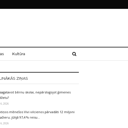
as
Kultūra
UNĀKĀS ZIŅAS
sagatavot bērnu skolai, nepārslogojot ģimenes
džetu?
 6, 2026
tiņos mēnešos Vivi vilcienos pārvadāti 12 miljoni
ažieru; jūlijā 97,4 % reisu…
 6, 2026