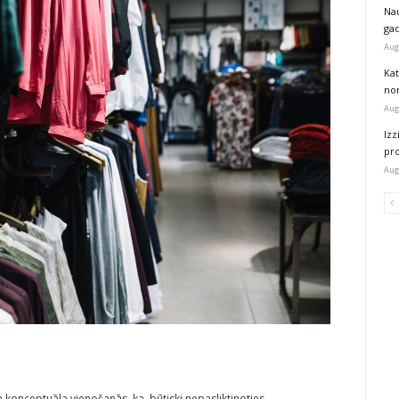
Na
ga
Aug
Kat
nor
Aug
Izz
pr
Aug
a konceptuāla vienošanās, ka, būtiski nepasliktinoties