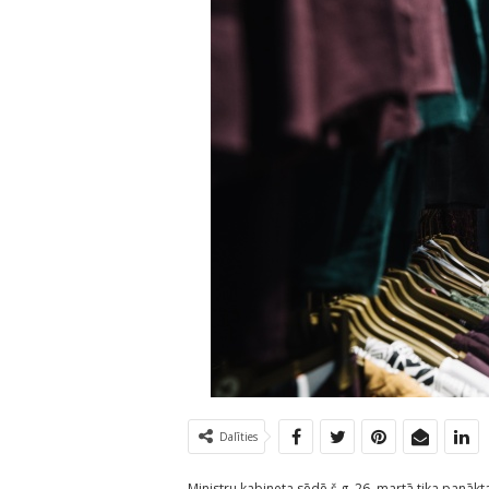
Dalīties
Ministru kabineta sēdē š.g. 26. martā tika panākt