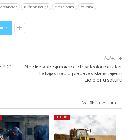
 Vitenbergs
Krišjānis Kariņš
tirdzniecība
vakcīna
itter
TĀLĀK
7 839
No dievkalpojumiem līdz sakrālai mūzikai:
m
Latvijas Radio piedāvās klausītājiem
Lieldienu saturu
Vairāk No Autora
S
BIZNESS