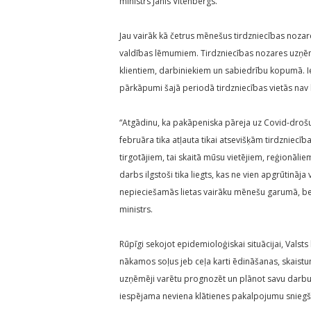
ministrs Jānis Vitenbergs.
Jau vairāk kā četrus mēnešus tirdzniecības nozar
valdības lēmumiem. Tirdzniecības nozares uzņēmēji
klientiem, darbiniekiem un sabiedrību kopumā. Iev
pārkāpumi šajā periodā tirdzniecības vietās nav 
“Atgādinu, ka pakāpeniska pāreja uz Covid-drošu
februāra tika atļauta tikai atsevišķām tirdzniecīb
tirgotājiem, tai skaitā mūsu vietējiem, reģionāli
darbs ilgstoši tika liegts, kas ne vien apgrūtin
nepieciešamās lietas vairāku mēnešu garumā, be
ministrs.
Rūpīgi sekojot epidemioloģiskai situācijai, Valst
nākamos soļus jeb ceļa karti ēdināšanas, skaist
uzņēmēji varētu prognozēt un plānot savu darbu
iespējama neviena klātienes pakalpojumu snieg