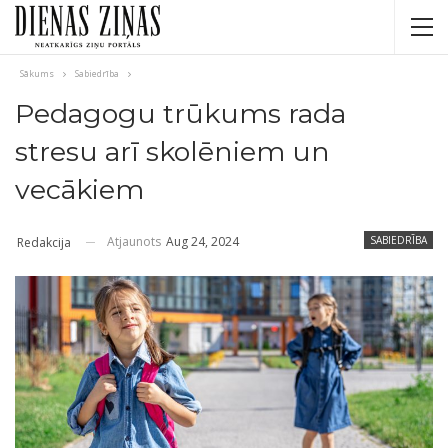
Sākums
Sabiedrība
Pedagogu trūkums rada
stresu arī skolēniem un
vecākiem
Atjaunots
Aug 24, 2024
SABIEDRĪBA
Redakcija