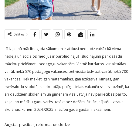
Dalīties
Līdz jaunā mācību gada sākumam ir atlikusi nedaudz vairāk kā viena
nedēļa un sociālos medijus ir pārpludinājuši sludinājumi par dažādu
mācību priekšmetu pedagogu vakancēm. Vietnē kurdarbs.lv ir aktuālas
vairāk nekā 570 pedagogu vakances, bet visidarbi.lv pat vairāk nekā 700
vakances. Tiek meklēti gan matemātikas, gan fizikas vai ķīmijas, gan
svešvalodu skolotāji un skolotāju palīgi. Lielais vakanču skaits nozīmē, ka
arī daudziem skolēniem un ģimenēm visā Latvijā nav pārliecības par to,
ka jauno mācību gadu varēs uzsākt bez dažām. Situācija īpaši uztrauc
skolēnus, kuriem 2024./2025. mācību gadā gaidāmi eksāmeni.
Augstas prasības, reformas un slodze