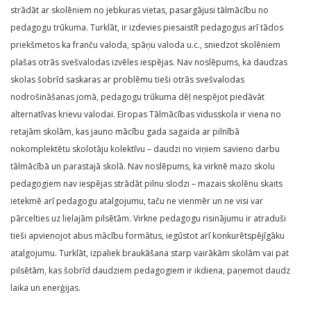
strādāt ar skolēniem no jebkuras vietas, pasargājusi tālmācību no
pedagogu trūkuma. Turklāt, ir izdevies piesaistīt pedagogus arī tādos
priekšmetos ka franču valoda, spāņu valoda u.c., sniedzot skolēniem
plašas otrās svešvalodas izvēles iespējas. Nav noslēpums, ka daudzas
skolas šobrīd saskaras ar problēmu tieši otrās svešvalodas
nodrošināšanas jomā, pedagogu trūkuma dēļ nespējot piedāvāt
alternatīvas krievu valodai. Eiropas Tālmācības vidusskola ir viena no
retajām skolām, kas jauno mācību gada sagaida ar pilnībā
nokomplektētu skolotāju kolektīvu – daudzi no viņiem savieno darbu
tālmācībā un parastajā skolā. Nav noslēpums, ka virknē mazo skolu
pedagogiem nav iespējas strādāt pilnu slodzi – mazais skolēnu skaits
ietekmē arī pedagogu atalgojumu, taču ne vienmēr un ne visi var
pārcelties uz lielajām pilsētām. Virkne pedagogu risinājumu ir atraduši
tieši apvienojot abus mācību formātus, iegūstot arī konkurētspējīgāku
atalgojumu. Turklāt, izpaliek braukāšana starp vairākām skolām vai pat
pilsētām, kas šobrīd daudziem pedagogiem ir ikdiena, paņemot daudz
laika un enerģijas.