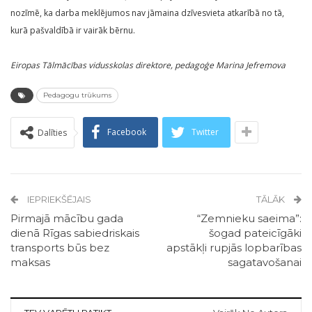
nozīmē, ka darba meklējumos nav jāmaina dzīvesvieta atkarībā no tā,
kurā pašvaldībā ir vairāk bērnu.
Eiropas Tālmācības vidusskolas direktore, pedagoģe Marina Jefremova
Pedagogu trūkums
Facebook
Twitter
Dalīties
IEPRIEKŠĒJAIS
TĀLĀK
Pirmajā mācību gada
“Zemnieku saeima”:
dienā Rīgas sabiedriskais
šogad pateicīgāki
transports būs bez
apstākļi rupjās lopbarības
maksas
sagatavošanai