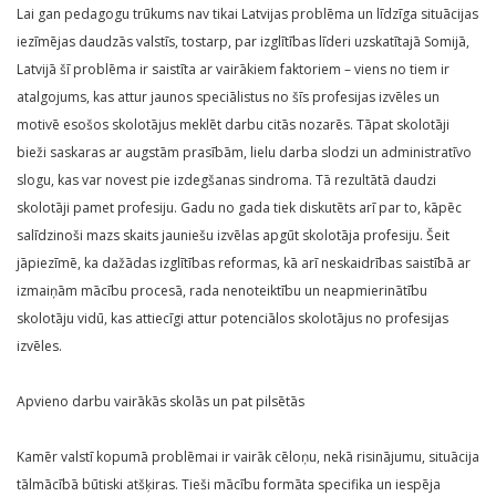
Lai gan pedagogu trūkums nav tikai Latvijas problēma un līdzīga situācijas
iezīmējas daudzās valstīs, tostarp, par izglītības līderi uzskatītajā Somijā,
Latvijā šī problēma ir saistīta ar vairākiem faktoriem – viens no tiem ir
atalgojums, kas attur jaunos speciālistus no šīs profesijas izvēles un
motivē esošos skolotājus meklēt darbu citās nozarēs. Tāpat skolotāji
bieži saskaras ar augstām prasībām, lielu darba slodzi un administratīvo
slogu, kas var novest pie izdegšanas sindroma. Tā rezultātā daudzi
skolotāji pamet profesiju. Gadu no gada tiek diskutēts arī par to, kāpēc
salīdzinoši mazs skaits jauniešu izvēlas apgūt skolotāja profesiju. Šeit
jāpiezīmē, ka dažādas izglītības reformas, kā arī neskaidrības saistībā ar
izmaiņām mācību procesā, rada nenoteiktību un neapmierinātību
skolotāju vidū, kas attiecīgi attur potenciālos skolotājus no profesijas
izvēles.
Apvieno darbu vairākās skolās un pat pilsētās
Kamēr valstī kopumā problēmai ir vairāk cēloņu, nekā risinājumu, situācija
tālmācībā būtiski atšķiras. Tieši mācību formāta specifika un iespēja