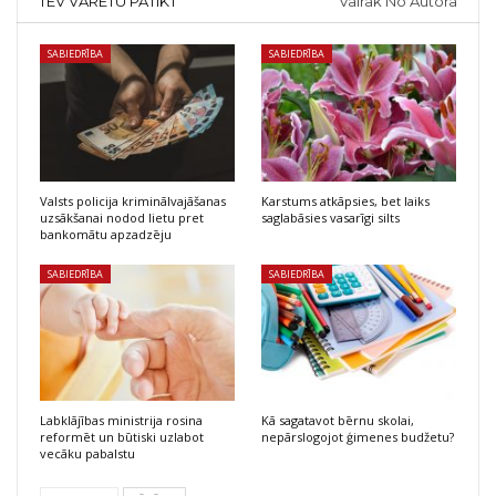
TEV VARĒTU PATIKT
Vairāk No Autora
SABIEDRĪBA
SABIEDRĪBA
Valsts policija kriminālvajāšanas
Karstums atkāpsies, bet laiks
uzsākšanai nodod lietu pret
saglabāsies vasarīgi silts
bankomātu apzadzēju
SABIEDRĪBA
SABIEDRĪBA
Labklājības ministrija rosina
Kā sagatavot bērnu skolai,
reformēt un būtiski uzlabot
nepārslogojot ģimenes budžetu?
vecāku pabalstu