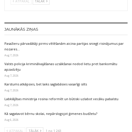
ATPAKAĻ
TĀLĀK
JAUNĀKĀS ZIŅAS
Pasažieru pārvadātāji pirms vēlēšanām aicina partijas sniegt risinājumus par
nozares…
Aug 7, 2026
Valsts policija kriminālvajāšanas uzsākšanai nodod lietu pret bankomātu
apzadzēju
Aug 7, 2026
Karstums atkāpsies, bet laiks saglabāsies vasarīgi silts
Aug 7, 2026
Labklājības ministrija rosina reformēt un būtiski uzlabot vecāku pabalstu
Aug 7, 2026
Kā sagatavot bērnu skolai, nepārslogojot ģimenes budžetu?
Aug 6, 2026
ATPAKAĻ
TĀLĀK
1 no 1 243