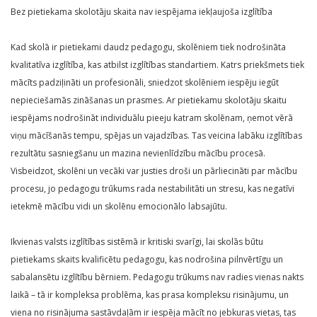
Bez pietiekama skolotāju skaita nav iespējama iekļaujoša izglītība
Kad skolā ir pietiekami daudz pedagogu, skolēniem tiek nodrošināta
kvalitatīva izglītība, kas atbilst izglītības standartiem. Katrs priekšmets tiek
mācīts padziļināti un profesionāli, sniedzot skolēniem iespēju iegūt
nepieciešamās zināšanas un prasmes. Ar pietiekamu skolotāju skaitu
iespējams nodrošināt individuālu pieeju katram skolēnam, ņemot vērā
viņu mācīšanās tempu, spējas un vajadzības. Tas veicina labāku izglītības
rezultātu sasniegšanu un mazina nevienlīdzību mācību procesā.
Visbeidzot, skolēni un vecāki var justies droši un pārliecināti par mācību
procesu, jo pedagogu trūkums rada nestabilitāti un stresu, kas negatīvi
ietekmē mācību vidi un skolēnu emocionālo labsajūtu.
Ikvienas valsts izglītības sistēmā ir kritiski svarīgi, lai skolās būtu
pietiekams skaits kvalificētu pedagogu, kas nodrošina pilnvērtīgu un
sabalansētu izglītību bērniem. Pedagogu trūkums nav radies vienas nakts
laikā – tā ir kompleksa problēma, kas prasa kompleksu risinājumu, un
viena no risinājuma sastāvdaļām ir iespēja mācīt no jebkuras vietas, tas