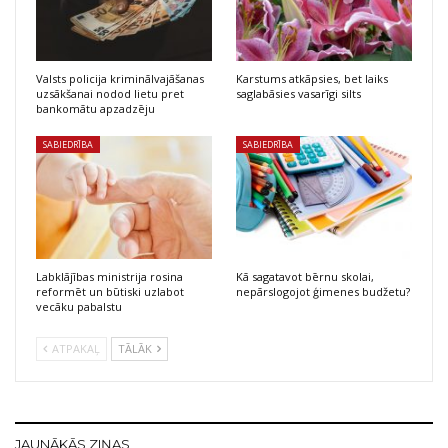
Valsts policija kriminālvajāšanas
Karstums atkāpsies, bet laiks
uzsākšanai nodod lietu pret
saglabāsies vasarīgi silts
bankomātu apzadzēju
SABIEDRĪBA
SABIEDRĪBA
Labklājības ministrija rosina
Kā sagatavot bērnu skolai,
reformēt un būtiski uzlabot
nepārslogojot ģimenes budžetu?
vecāku pabalstu
ATPAKAĻ
TĀLĀK
JAUNĀKĀS ZIŅAS