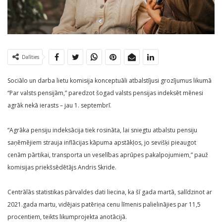
Dalīties
Sociālo un darba lietu komisija konceptuāli atbalstījusi grozījumus likumā
“Par valsts pensijām,” paredzot šogad valsts pensijas indeksēt mēnesi
agrāk nekā ierasts – jau 1. septembrī.
“Agrāka pensiju indeksācija tiek rosināta, lai sniegtu atbalstu pensiju
saņēmējiem strauja inflācijas kāpuma apstākļos, jo sevišķi pieaugot
cenām pārtikai, transporta un veselības aprūpes pakalpojumiem,” pauž
komisijas priekšsēdētājs Andris Skride.
Centrālās statistikas pārvaldes dati liecina, ka šī gada martā, salīdzinot ar
2021.gada martu, vidējais patēriņa cenu līmenis palielinājies par 11,5
procentiem, teikts likumprojekta anotācijā.