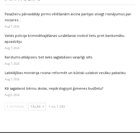
Pasažieru pārvadātāji pirms vēlēšanām aicina partijas sniegt risinājumus par
nozares…
Aug 7, 2026
Valsts policija kriminālvajāšanas uzsākšanai nodod lietu pret bankomātu
apzadzēju
Aug 7, 2026
Karstums atkāpsies, bet laiks saglabāsies vasarīgi silts
Aug 7, 2026
Labklājības ministrija rosina reformēt un būtiski uzlabot vecāku pabalstu
Aug 7, 2026
Kā sagatavot bērnu skolai, nepārslogojot ģimenes budžetu?
Aug 6, 2026
ATPAKAĻ
TĀLĀK
1 no 1 243