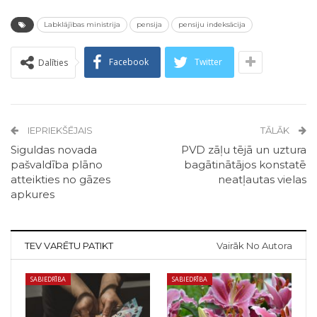
Labklājības ministrija
pensija
pensiju indeksācija
Facebook
Twitter
Dalīties
IEPRIEKŠĒJAIS
TĀLĀK
Siguldas novada
PVD zāļu tējā un uztura
pašvaldība plāno
bagātinātājos konstatē
atteikties no gāzes
neatļautas vielas
apkures
TEV VARĒTU PATIKT
Vairāk No Autora
SABIEDRĪBA
SABIEDRĪBA