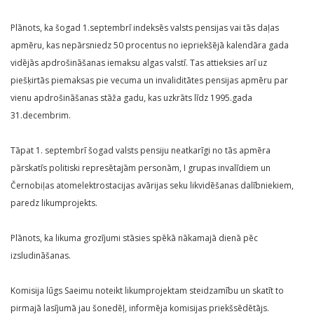
Plānots, ka šogad 1.septembrī indeksēs valsts pensijas vai tās daļas
apmēru, kas nepārsniedz 50 procentus no iepriekšējā kalendāra gada
vidējās apdrošināšanas iemaksu algas valstī. Tas attieksies arī uz
piešķirtās piemaksas pie vecuma un invaliditātes pensijas apmēru par
vienu apdrošināšanas stāža gadu, kas uzkrāts līdz 1995.gada
31.decembrim.
Tāpat 1. septembrī šogad valsts pensiju neatkarīgi no tās apmēra
pārskatīs politiski represētajām personām, I grupas invalīdiem un
Černobiļas atomelektrostacijas avārijas seku likvidēšanas dalībniekiem,
paredz likumprojekts.
Plānots, ka likuma grozījumi stāsies spēkā nākamajā dienā pēc
izsludināšanas.
Komisija lūgs Saeimu noteikt likumprojektam steidzamību un skatīt to
pirmajā lasījumā jau šonedēļ, informēja komisijas priekšsēdētājs.