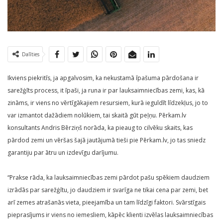
Dalīties
Ikviens piekritīs, ja apgalvosim, ka nekustamā īpašuma pārdošana ir
sarežģīts process, it īpaši, ja runa ir par lauksaimniecības zemi, kas, kā
zināms, ir viens no vērtīgākajiem resursiem, kurā ieguldīt līdzekļus, jo to
var izmantot dažādiem nolūkiem, tai skaitā gūt peļņu. Pērkam.lv
konsultants Andris Bērziņš norāda, ka pieaug to cilvēku skaits, kas
pārdod zemi un vēršas šajā jautājumā tieši pie Pērkam.lv, jo tas sniedz
garantiju par ātru un izdevīgu darījumu.
“Prakse rāda, ka lauksaimniecības zemi pārdot pašu spēkiem daudziem
izrādās par sarežģītu, jo daudziem ir svarīga ne tikai cena par zemi, bet
arī zemes atrašanās vieta, pieejamība un tam līdzīgi faktori. Svārstīgais
pieprasījums ir viens no iemesliem, kāpēc klienti izvēlas lauksaimniecības