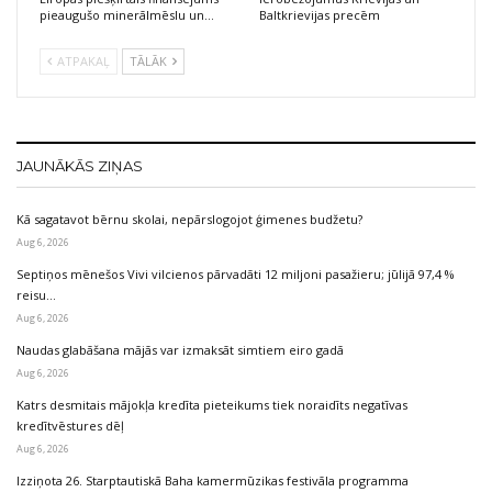
pieaugušo minerālmēslu un…
Baltkrievijas precēm
ATPAKAĻ
TĀLĀK
JAUNĀKĀS ZIŅAS
Kā sagatavot bērnu skolai, nepārslogojot ģimenes budžetu?
Aug 6, 2026
Septiņos mēnešos Vivi vilcienos pārvadāti 12 miljoni pasažieru; jūlijā 97,4 %
reisu…
Aug 6, 2026
Naudas glabāšana mājās var izmaksāt simtiem eiro gadā
Aug 6, 2026
Katrs desmitais mājokļa kredīta pieteikums tiek noraidīts negatīvas
kredītvēstures dēļ
Aug 6, 2026
Izziņota 26. Starptautiskā Baha kamermūzikas festivāla programma