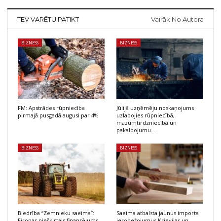
TEV VARĒTU PATIKT
Vairāk No Autora
BIZNESS
BIZNESS
FM: Apstrādes rūpniecība
Jūlijā uzņēmēju noskaņojums
pirmajā pusgadā augusi par 4%
uzlabojies rūpniecībā,
mazumtirdzniecībā un
pakalpojumu…
BIZNESS
BIZNESS
Biedrība “Zemnieku saeima”:
Saeima atbalsta jaunus importa
Eiropas piešķirtais finansējums
ierobežojumus Krievijas un