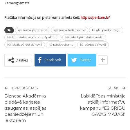
Zemesgrāmatā.
Plašāka informācija un pieteikuma anketa šeit:
https://perkam.lv/
īpašuma pārdošana
īpašuma tirdzniecība
kā ātri pārdot māju
kā ātri pārdot nekustamo īpašumu
kā izdevīgāk pārdot mežu
kā labāk pārdot dzīvokli
kā pārdot cirsmu
kā pārdot dzīvokli
Facebook
Twitter
Dalīties
IEPRIEKŠĒJAIS
TĀLĀK
Biznesa Akadēmija
Labklājības ministrija
piedāvā karjeras
atklāj informatīvu
izaugsmes iespējas
kampaņu “ES GRIBU
pasniedzējiem un
SAVAS MĀJAS!”
lektoriem