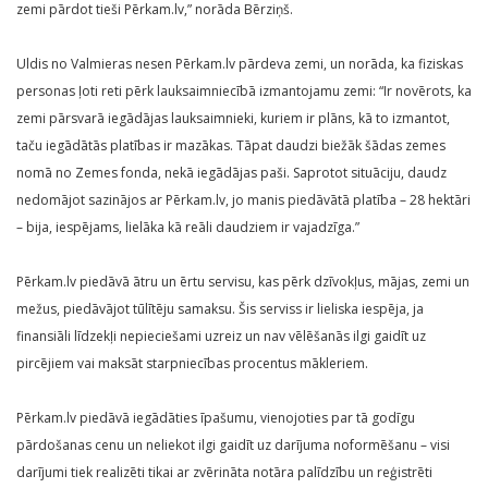
zemi pārdot tieši Pērkam.lv,” norāda Bērziņš.
Uldis no Valmieras nesen Pērkam.lv pārdeva zemi, un norāda, ka fiziskas
personas ļoti reti pērk lauksaimniecībā izmantojamu zemi: “Ir novērots, ka
zemi pārsvarā iegādājas lauksaimnieki, kuriem ir plāns, kā to izmantot,
taču iegādātās platības ir mazākas. Tāpat daudzi biežāk šādas zemes
nomā no Zemes fonda, nekā iegādājas paši. Saprotot situāciju, daudz
nedomājot sazinājos ar Pērkam.lv, jo manis piedāvātā platība – 28 hektāri
– bija, iespējams, lielāka kā reāli daudziem ir vajadzīga.”
Pērkam.lv piedāvā ātru un ērtu servisu, kas pērk dzīvokļus, mājas, zemi un
mežus, piedāvājot tūlītēju samaksu. Šis serviss ir lieliska iespēja, ja
finansiāli līdzekļi nepieciešami uzreiz un nav vēlēšanās ilgi gaidīt uz
pircējiem vai maksāt starpniecības procentus mākleriem.
Pērkam.lv piedāvā iegādāties īpašumu, vienojoties par tā godīgu
pārdošanas cenu un neliekot ilgi gaidīt uz darījuma noformēšanu – visi
darījumi tiek realizēti tikai ar zvērināta notāra palīdzību un reģistrēti