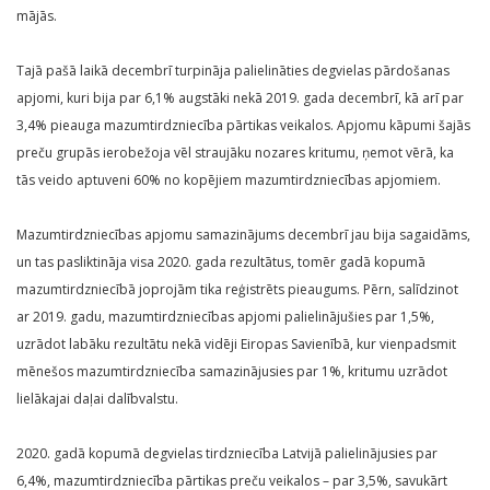
mājās.
Tajā pašā laikā decembrī turpināja palielināties degvielas pārdošanas
apjomi, kuri bija par 6,1% augstāki nekā 2019. gada decembrī, kā arī par
3,4% pieauga mazumtirdzniecība pārtikas veikalos. Apjomu kāpumi šajās
preču grupās ierobežoja vēl straujāku nozares kritumu, ņemot vērā, ka
tās veido aptuveni 60% no kopējiem mazumtirdzniecības apjomiem.
Mazumtirdzniecības apjomu samazinājums decembrī jau bija sagaidāms,
un tas pasliktināja visa 2020. gada rezultātus, tomēr gadā kopumā
mazumtirdzniecībā joprojām tika reģistrēts pieaugums. Pērn, salīdzinot
ar 2019. gadu, mazumtirdzniecības apjomi palielinājušies par 1,5%,
uzrādot labāku rezultātu nekā vidēji Eiropas Savienībā, kur vienpadsmit
mēnešos mazumtirdzniecība samazinājusies par 1%, kritumu uzrādot
lielākajai daļai dalībvalstu.
2020. gadā kopumā degvielas tirdzniecība Latvijā palielinājusies par
6,4%, mazumtirdzniecība pārtikas preču veikalos – par 3,5%, savukārt