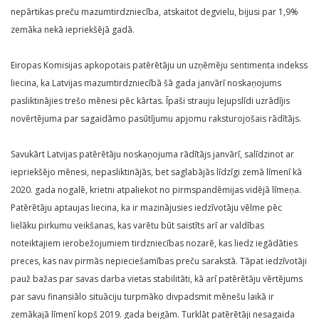
nepārtikas preču mazumtirdzniecība, atskaitot degvielu, bijusi par 1,9%
zemāka nekā iepriekšējā gadā.
Eiropas Komisijas apkopotais patērētāju un uzņēmēju sentimenta indekss
liecina, ka Latvijas mazumtirdzniecībā šā gada janvārī noskaņojums
pasliktinājies trešo mēnesi pēc kārtas. Īpaši strauju lejupslīdi uzrādījis
novērtējuma par sagaidāmo pasūtījumu apjomu raksturojošais rādītājs.
Savukārt Latvijas patērētāju noskaņojuma rādītājs janvārī, salīdzinot ar
iepriekšējo mēnesi, nepasliktinājās, bet saglabājās līdzīgi zemā līmenī kā
2020. gada nogalē, krietni atpaliekot no pirmspandēmijas vidējā līmeņa.
Patērētāju aptaujas liecina, ka ir mazinājusies iedzīvotāju vēlme pēc
lielāku pirkumu veikšanas, kas varētu būt saistīts arī ar valdības
noteiktajiem ierobežojumiem tirdzniecības nozarē, kas liedz iegādāties
preces, kas nav pirmās nepieciešamības preču sarakstā. Tāpat iedzīvotāji
pauž bažas par savas darba vietas stabilitāti, kā arī patērētāju vērtējums
par savu finansiālo situāciju turpmāko divpadsmit mēnešu laikā ir
zemākajā līmenī kopš 2019. gada beigām. Turklāt patērētāji nesagaida