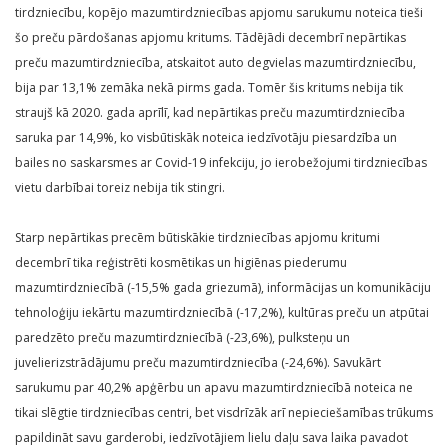
tirdzniecību, kopējo mazumtirdzniecības apjomu sarukumu noteica tieši
šo preču pārdošanas apjomu kritums. Tādējādi decembrī nepārtikas
preču mazumtirdzniecība, atskaitot auto degvielas mazumtirdzniecību,
bija par 13,1% zemāka nekā pirms gada. Tomēr šis kritums nebija tik
straujš kā 2020. gada aprīlī, kad nepārtikas preču mazumtirdzniecība
saruka par 14,9%, ko visbūtiskāk noteica iedzīvotāju piesardzība un
bailes no saskarsmes ar Covid-19 infekciju, jo ierobežojumi tirdzniecības
vietu darbībai toreiz nebija tik stingri.
Starp nepārtikas precēm būtiskākie tirdzniecības apjomu kritumi
decembrī tika reģistrēti kosmētikas un higiēnas piederumu
mazumtirdzniecībā (-15,5% gada griezumā), informācijas un komunikāciju
tehnoloģiju iekārtu mazumtirdzniecībā (-17,2%), kultūras preču un atpūtai
paredzēto preču mazumtirdzniecībā (-23,6%), pulksteņu un
juvelierizstrādājumu preču mazumtirdzniecība (-24,6%). Savukārt
sarukumu par 40,2% apģērbu un apavu mazumtirdzniecībā noteica ne
tikai slēgtie tirdzniecības centri, bet visdrīzāk arī nepieciešamības trūkums
papildināt savu garderobi, iedzīvotājiem lielu daļu sava laika pavadot