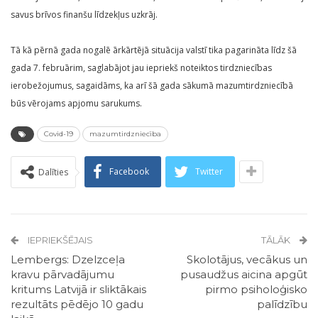
savus brīvos finanšu līdzekļus uzkrāj.
Tā kā pērnā gada nogalē ārkārtējā situācija valstī tika pagarināta līdz šā
gada 7. februārim, saglabājot jau iepriekš noteiktos tirdzniecības
ierobežojumus, sagaidāms, ka arī šā gada sākumā mazumtirdzniecībā
būs vērojams apjomu sarukums.
Covid-19
mazumtirdzniecība
Facebook
Twitter
Dalīties
IEPRIEKŠĒJAIS
TĀLĀK
Lembergs: Dzelzceļa
Skolotājus, vecākus un
kravu pārvadājumu
pusaudžus aicina apgūt
kritums Latvijā ir sliktākais
pirmo psiholoģisko
rezultāts pēdējo 10 gadu
palīdzību