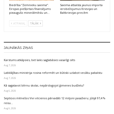
Biedrība “Zemnieku saeima”:
Saeima atbalsta jaunus importa
Eiropas piešķirtais finansējums
ierobežojumus Krievijas un
pieaugušo minerālmēslu un…
Baltkrievijas precēm
ATPAKAĻ
TĀLĀK
JAUNĀKĀS ZIŅAS
Karstums atkāpsies, bet laiks saglabāsies vasarīgi silts
Aug 7, 2026
Labklājības ministrija rosina reformēt un būtiski uzlabot vecāku pabalstu
Aug 7, 2026
Kā sagatavot bērnu skolai, nepārslogojot ģimenes budžetu?
Aug 6, 2026
Septiņos mēnešos Vivi vilcienos pārvadāti 12 miljoni pasažieru; jūlijā 97,4 %
reisu…
Aug 6, 2026