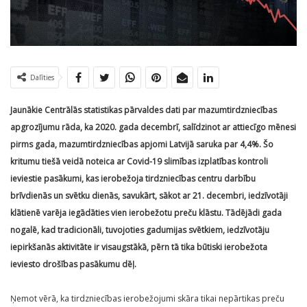
Dalīties
Jaunākie Centrālās statistikas pārvaldes dati par mazumtirdzniecības
apgrozījumu rāda, ka 2020. gada decembrī, salīdzinot ar attiecīgo mēnesi
pirms gada, mazumtirdzniecības apjomi Latvijā saruka par 4,4%. Šo
kritumu tiešā veidā noteica ar Covid-19 slimības izplatības kontroli
ieviestie pasākumi, kas ierobežoja tirdzniecības centru darbību
brīvdienās un svētku dienās, savukārt, sākot ar 21. decembri, iedzīvotāji
klātienē varēja iegādāties vien ierobežotu preču klāstu. Tādējādi gada
nogalē, kad tradicionāli, tuvojoties gadumijas svētkiem, iedzīvotāju
iepirkšanās aktivitāte ir visaugstākā, pērn tā tika būtiski ierobežota
ieviesto drošības pasākumu dēļ.
Ņemot vērā, ka tirdzniecības ierobežojumi skāra tikai nepārtikas preču