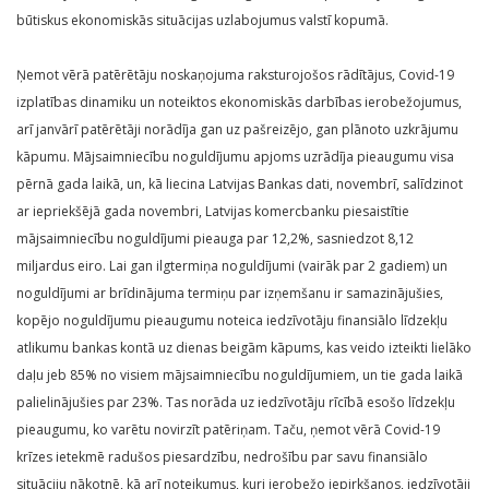
būtiskus ekonomiskās situācijas uzlabojumus valstī kopumā.
Ņemot vērā patērētāju noskaņojuma raksturojošos rādītājus, Covid-19
izplatības dinamiku un noteiktos ekonomiskās darbības ierobežojumus,
arī janvārī patērētāji norādīja gan uz pašreizējo, gan plānoto uzkrājumu
kāpumu. Mājsaimniecību noguldījumu apjoms uzrādīja pieaugumu visa
pērnā gada laikā, un, kā liecina Latvijas Bankas dati, novembrī, salīdzinot
ar iepriekšējā gada novembri, Latvijas komercbanku piesaistītie
mājsaimniecību noguldījumi pieauga par 12,2%, sasniedzot 8,12
miljardus eiro. Lai gan ilgtermiņa noguldījumi (vairāk par 2 gadiem) un
noguldījumi ar brīdinājuma termiņu par izņemšanu ir samazinājušies,
kopējo noguldījumu pieaugumu noteica iedzīvotāju finansiālo līdzekļu
atlikumu bankas kontā uz dienas beigām kāpums, kas veido izteikti lielāko
daļu jeb 85% no visiem mājsaimniecību noguldījumiem, un tie gada laikā
palielinājušies par 23%. Tas norāda uz iedzīvotāju rīcībā esošo līdzekļu
pieaugumu, ko varētu novirzīt patēriņam. Taču, ņemot vērā Covid-19
krīzes ietekmē radušos piesardzību, nedrošību par savu finansiālo
situāciju nākotnē, kā arī noteikumus, kuri ierobežo iepirkšanos, iedzīvotāji