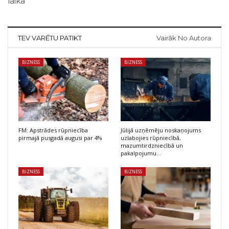
laikā
TEV VARĒTU PATIKT
Vairāk No Autora
BIZNESS
BIZNESS
FM: Apstrādes rūpniecība
Jūlijā uzņēmēju noskaņojums
pirmajā pusgadā augusi par 4%
uzlabojies rūpniecībā,
mazumtirdzniecībā un
pakalpojumu…
BIZNESS
BIZNESS