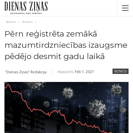
Sākums
Bizness
Pērn reģistrēta zemākā
mazumtirdzniecības izaugsme
pēdējo desmit gadu laikā
Atjaunots
Feb 1, 2021
BIZNESS
"Dienas Ziņas" Redakcija