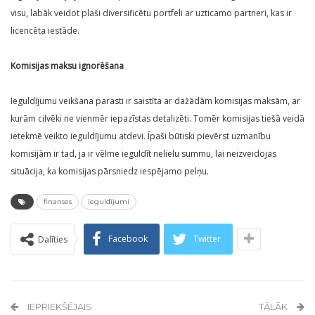
visu, labāk veidot plaši diversificētu portfeli ar uzticamo partneri, kas ir
licencēta iestāde.
Komisijas maksu ignorēšana
Ieguldījumu veikšana parasti ir saistīta ar dažādām komisijas maksām, ar
kurām cilvēki ne vienmēr iepazīstas detalizēti. Tomēr komisijas tiešā veidā
ietekmē veikto ieguldījumu atdevi. Īpaši būtiski pievērst uzmanību
komisijām ir tad, ja ir vēlme ieguldīt nelielu summu, lai neizveidojas
situācija, ka komisijas pārsniedz iespējamo pelņu.
finanses
ieguldījumi
Facebook
Twitter
Dalīties
IEPRIEKŠĒJAIS
TĀLĀK