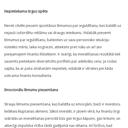
Nepietiekama tirgus izpēte
Nereti cilvēki pieņem spontānus lēmumus par ieguldīšanu, kas balstīti uz
nejauši izdzirdētu reklāmu vai draugu ieteikumu. Vislabāk pieņemt
lēmumus par ieguldīšanu, balstoties uz savu personisko situāciju:
noteikto mērķi, laika nogriezni, attieksmi pret risku un arī sev
pieejamajiem finanšu līdzekļiem. Ir svarīgi, ka investēšanas rezultātā tiek
saņemts pietiekami diversificēts portfelis par adekvātu cenu. Ja rodas
sajūta, ka ar paša zināšanām nepietiek, vislabāk ir vērsties pie kāda
uzticama finanšu konsultanta.
Emocionālu lēmumu pieņemšana
Strauju lēmumu pieņemšana, kas balstīta uz emocijām, bieži ir investoru
lielākais klupšanas akmens. Sākot investēt, ir jāņem vērā, ka finanšu tirgi
svārstās un investēšanas periodā būs gan tirgus kāpumi, gan kritumi, un
attiecīgi impulsīva rīcība šādā gadījumā nav vēlama. Arī brīžos, kad