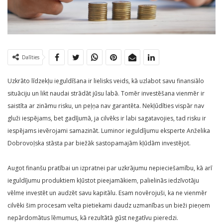
Dalīties
Uzkrāto līdzekļu ieguldīšana ir lielisks veids, kā uzlabot savu finansiālo
situāciju un likt naudai strādāt jūsu labā. Tomēr investēšana vienmēr ir
saistīta ar zināmu risku, un peļņa nav garantēta. Nekļūdīties vispār nav
gluži iespējams, bet gadījumā, ja cilvēks ir labi sagatavojies, tad risku ir
iespējams ievērojami samazināt. Luminor ieguldījumu eksperte Anželika
Dobrovoļska stāsta par biežāk sastopamajām kļūdām investējot.
Augot finanšu pratībai un izpratnei par uzkrājumu nepieciešamību, kā arī
ieguldījumu produktiem kļūstot pieejamākiem, palielinās iedzīvotāju
vēlme investēt un audzēt savu kapitālu. Esam novērojuši, ka ne vienmēr
cilvēki šim procesam velta pietiekami daudz uzmanības un bieži pieņem
nepārdomātus lēmumus, kā rezultātā gūst negatīvu pieredzi.