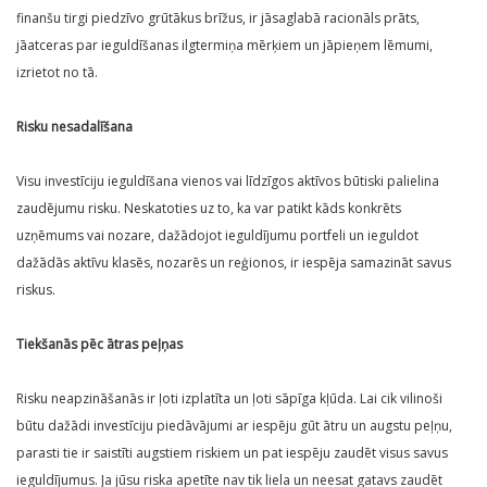
finanšu tirgi piedzīvo grūtākus brīžus, ir jāsaglabā racionāls prāts,
jāatceras par ieguldīšanas ilgtermiņa mērķiem un jāpieņem lēmumi,
izrietot no tā.
Risku nesadalīšana
Visu investīciju ieguldīšana vienos vai līdzīgos aktīvos būtiski palielina
zaudējumu risku. Neskatoties uz to, ka var patikt kāds konkrēts
uzņēmums vai nozare, dažādojot ieguldījumu portfeli un ieguldot
dažādās aktīvu klasēs, nozarēs un reģionos, ir iespēja samazināt savus
riskus.
Tiekšanās pēc ātras peļņas
Risku neapzināšanās ir ļoti izplatīta un ļoti sāpīga kļūda. Lai cik vilinoši
būtu dažādi investīciju piedāvājumi ar iespēju gūt ātru un augstu peļņu,
parasti tie ir saistīti augstiem riskiem un pat iespēju zaudēt visus savus
ieguldījumus. Ja jūsu riska apetīte nav tik liela un neesat gatavs zaudēt