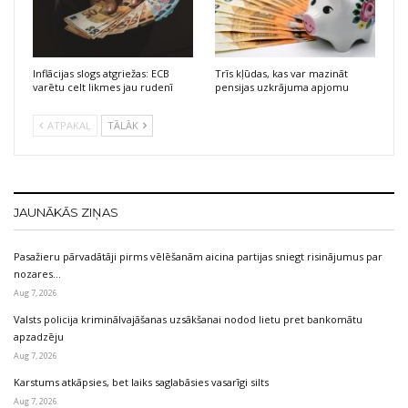
Inflācijas slogs atgriežas: ECB
Trīs kļūdas, kas var mazināt
varētu celt likmes jau rudenī
pensijas uzkrājuma apjomu
ATPAKAĻ
TĀLĀK
JAUNĀKĀS ZIŅAS
Pasažieru pārvadātāji pirms vēlēšanām aicina partijas sniegt risinājumus par
nozares…
Aug 7, 2026
Valsts policija kriminālvajāšanas uzsākšanai nodod lietu pret bankomātu
apzadzēju
Aug 7, 2026
Karstums atkāpsies, bet laiks saglabāsies vasarīgi silts
Aug 7, 2026