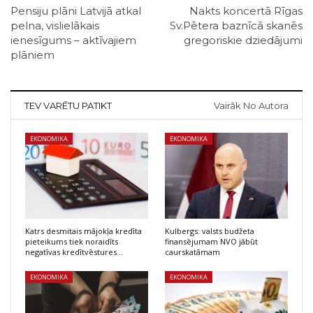
Pensiju plāni Latvijā atkal
Nakts koncertā Rīgas
pelna, vislielākais
Sv.Pētera baznīcā skanēs
ienesīgums – aktīvajiem
gregoriskie dziedājumi
plāniem
TEV VARĒTU PATIKT
Vairāk No Autora
EKONOMIKA
EKONOMIKA
Katrs desmitais mājokļa kredīta
Kulbergs: valsts budžeta
pieteikums tiek noraidīts
finansējumam NVO jābūt
negatīvas kredītvēstures…
caurskatāmam
EKONOMIKA
EKONOMIKA