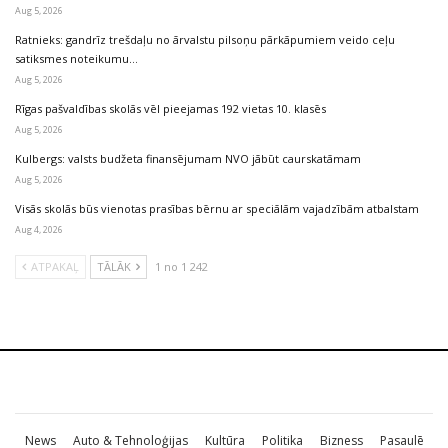
Aug 5, 2026
Ratnieks: gandrīz trešdaļu no ārvalstu pilsoņu pārkāpumiem veido ceļu
satiksmes noteikumu…
Aug 5, 2026
Rīgas pašvaldības skolās vēl pieejamas 192 vietas 10. klasēs
Aug 5, 2026
Kulbergs: valsts budžeta finansējumam NVO jābūt caurskatāmam
Aug 5, 2026
Visās skolās būs vienotas prasības bērnu ar speciālām vajadzībām atbalstam
Aug 4, 2026
ATPAKAĻ
TĀLĀK
1 no 1 242
News
Auto & Tehnoloģijas
Kultūra
Politika
Bizness
Pasaulē