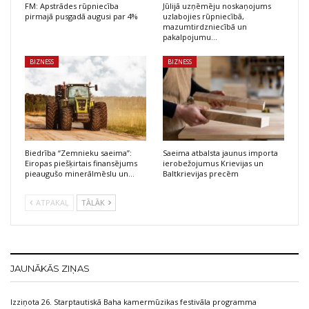
FM: Apstrādes rūpniecība
Jūlijā uzņēmēju noskaņojums
pirmajā pusgadā augusi par 4%
uzlabojies rūpniecībā,
mazumtirdzniecībā un
pakalpojumu…
BIZNESS
BIZNESS
Biedrība “Zemnieku saeima”:
Saeima atbalsta jaunus importa
Eiropas piešķirtais finansējums
ierobežojumus Krievijas un
pieaugušo minerālmēslu un…
Baltkrievijas precēm
ATPAKAĻ
TĀLĀK
JAUNĀKĀS ZIŅAS
Izziņota 26. Starptautiskā Baha kamermūzikas festivāla programma