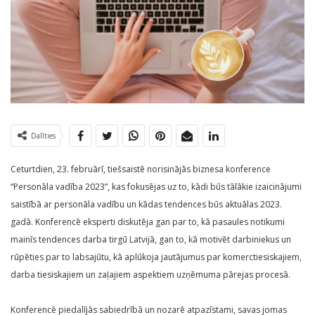
Dalīties
Ceturtdien, 23. februārī, tiešsaistē norisinājās biznesa konference
“Personāla vadība 2023”, kas fokusējas uz to, kādi būs tālākie izaicinājumi
saistībā ar personāla vadību un kādas tendences būs aktuālas 2023.
gadā. Konferencē eksperti diskutēja gan par to, kā pasaules notikumi
mainīs tendences darba tirgū Latvijā, gan to, kā motivēt darbiniekus un
rūpēties par to labsajūtu, kā aplūkoja jautājumus par komerctiesiskajiem,
darba tiesiskajiem un zaļajiem aspektiem uzņēmuma pārejas procesā.
Konferencē piedalījās sabiedrībā un nozarē atpazīstami, savas jomas