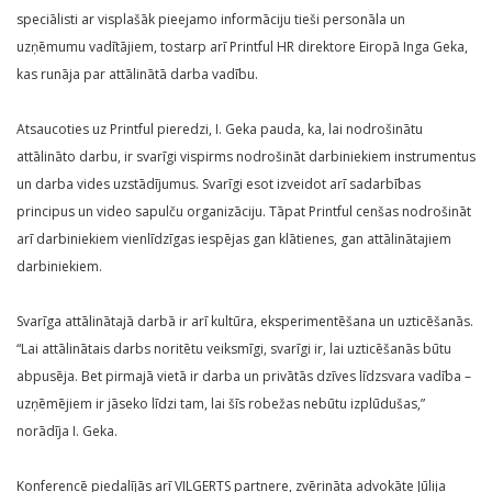
speciālisti ar visplašāk pieejamo informāciju tieši personāla un
uzņēmumu vadītājiem, tostarp arī Printful HR direktore Eiropā Inga Geka,
kas runāja par attālinātā darba vadību.
Atsaucoties uz Printful pieredzi, I. Geka pauda, ka, lai nodrošinātu
attālināto darbu, ir svarīgi vispirms nodrošināt darbiniekiem instrumentus
un darba vides uzstādījumus. Svarīgi esot izveidot arī sadarbības
principus un video sapulču organizāciju. Tāpat Printful cenšas nodrošināt
arī darbiniekiem vienlīdzīgas iespējas gan klātienes, gan attālinātajiem
darbiniekiem.
Svarīga attālinātajā darbā ir arī kultūra, eksperimentēšana un uzticēšanās.
“Lai attālinātais darbs noritētu veiksmīgi, svarīgi ir, lai uzticēšanās būtu
abpusēja. Bet pirmajā vietā ir darba un privātās dzīves līdzsvara vadība –
uzņēmējiem ir jāseko līdzi tam, lai šīs robežas nebūtu izplūdušas,”
norādīja I. Geka.
Konferencē piedalījās arī VILGERTS partnere, zvērināta advokāte Jūlija