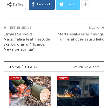
Facebook
Twitter
Dalīties
IEPRIEKŠĒJAIS
TĀLĀK
Elmārs Seņkovs
Marts iesāksies ar mierīgu
Nacionālajā teātrī iestudē
un lielākoties sausu laiku
skarbu drāmu “Ričards.
Nekā personīga”
TEV VARĒTU PATIKT
Vairāk No Autora
BIZNESS
BIZNESS