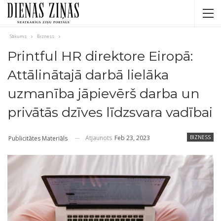
Sākums
Bizness
Printful HR direktore Eiropā:
Attālinātajā darbā lielāka
uzmanība jāpievērš darba un
privātās dzīves līdzsvara vadībai
Atjaunots
Feb 23, 2023
BIZNESS
Publicitātes Materiāls