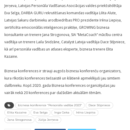
Jerņeva, Latvijas Personāla Vadīšanas Asociācijas valdes priekšsēdētāja
Eva Selga, DARBA GURU rekrutēšanas komandas vadītāja Lilita Alute,
Latvijas Sakaru darbinieku arodbiedrības PRO prezidente Irēna Liepiņa,
sertificēta emocionālās inteliģences praktiķe, GROWING biznesa
konsultante un trenere Jana Strogonova, SIA “MetaCoach” mācību centra
vadītāja un trenere Laila Snidzāne, Catalyst Latvija vadītāja Dace Stīpniece,
kā arī personāla vadības un atlases eksperte, biznesa trenere Elita
Kazaine.
Biznesa konferences ir strauji augošs biznesu konferenču organizators,
kura rīkotās konferences tiešsaistē un klātienē apmeklējuši jau simtiem
dalībnieku. Kopš 2020. gada Biznesa konferences organizējušas jau
vairāk nekā 20 konferences par dažādām aktuālām tēmām.
biznesa konference “Personāla vadība 2023”
Dace Stīpniece
Elita Kazaine
Eva Selga
Inga Geka
Irēna Liepiņa
Jana Strogonova
Jūlija Jerņeva