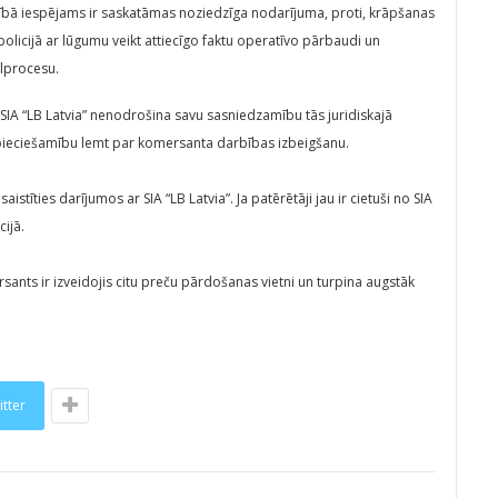
rīcībā iespējams ir saskatāmas noziedzīga nodarījuma, proti, krāpšanas
 policijā ar lūgumu veikt attiecīgo faktu operatīvo pārbaudi un
lprocesu.
SIA “LB Latvia” nenodrošina savu sasniedzamību tās juridiskajā
pieciešamību lemt par komersanta darbības izbeigšanu.
tīties darījumos ar SIA “LB Latvia”. Ja patērētāji jau ir cietuši no SIA
cijā.
rsants ir izveidojis citu preču pārdošanas vietni un turpina augstāk
itter