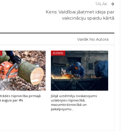
TĀLĀK
Keris: Valdībai jāatmet ideja par
vakcināciju spaidu kārtā
Vairāk No Autora
S
BIZNESS
trādes rūpniecība pirmajā
Jūlijā uzņēmēju noskaņojums
 augusi par 4%
uzlabojies rūpniecībā,
mazumtirdzniecībā un
pakalpojumu…