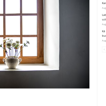
Kar
Aug
Lab
uz
Aug
Kā 
bu
Aug