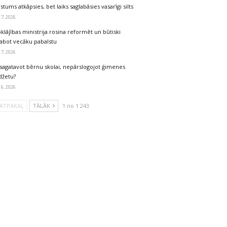
stums atkāpsies, bet laiks saglabāsies vasarīgi silts
 7, 2026
klājības ministrija rosina reformēt un būtiski
labot vecāku pabalstu
 7, 2026
sagatavot bērnu skolai, nepārslogojot ģimenes
džetu?
 6, 2026
ATPAKAĻ
TĀLĀK
1 no 1 243