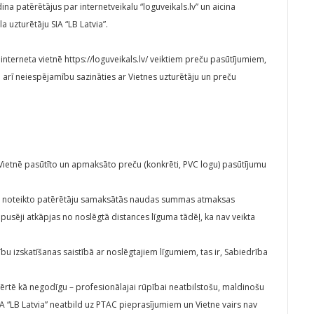
ina patērētājus par internetveikalu “loguveikals.lv” un aicina
la uzturētāju SIA “LB Latvia”.
nterneta vietnē https://loguveikals.lv/ veiktiem preču pasūtījumiem,
arī neiespējamību sazināties ar Vietnes uzturētāju un preču
 Vietnē pasūtīto un apmaksāto preču (konkrēti, PVC logu) pasūtījumu
tos noteikto patērētāju samaksātās naudas summas atmaksas
usēji atkāpjas no noslēgtā distances līguma tādēļ, ka nav veikta
ību izskatīšanas saistībā ar noslēgtajiem līgumiem, tas ir, Sabiedrība
tē kā negodīgu – profesionālajai rūpībai neatbilstošu, maldinošu
SIA “LB Latvia” neatbild uz PTAC pieprasījumiem un Vietne vairs nav