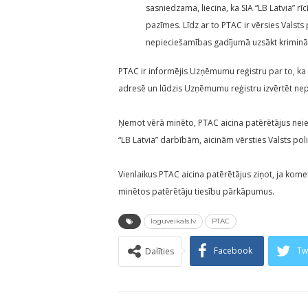
sasniedzama, liecina, ka SIA “LB Latvia” 
pazīmes. Līdz ar to PTAC ir vērsies Valsts
nepieciešamības gadījumā uzsākt kriminā
PTAC ir informējis Uzņēmumu reģistru par to, ka 
adresē un lūdzis Uzņēmumu reģistru izvērtēt ne
Ņemot vērā minēto, PTAC aicina patērētājus neiesais
“LB Latvia” darbībām, aicinām vērsties Valsts poli
Vienlaikus PTAC aicina patērētājus ziņot, ja kome
minētos patērētāju tiesību pārkāpumus.
loguveikals.lv
PTAC
Facebook
Tw
Dalīties