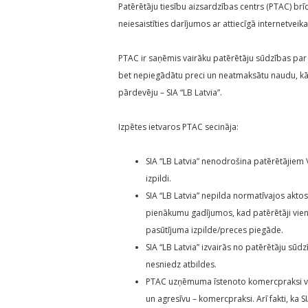
Patērētāju tiesību aizsardzības centrs (PTAC) brīd
neiesaistīties darījumos ar attiecīgā internetveika
PTAC ir saņēmis vairāku patērētāju sūdzības par i
bet nepiegādātu preci un neatmaksātu naudu, kā 
pārdevēju – SIA “LB Latvia”.
Izpētes ietvaros PTAC secināja:
SIA “LB Latvia” nenodrošina patērētājiem
izpildi.
SIA “LB Latvia” nepilda normatīvajos ak
pienākumu gadījumos, kad patērētāji vienp
pasūtījuma izpilde/preces piegāde.
SIA “LB Latvia” izvairās no patērētāju sūdz
nesniedz atbildes.
PTAC uzņēmuma īstenoto komercpraksi vēr
un agresīvu – komercpraksi. Arī fakti, ka 