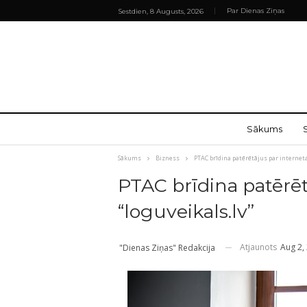
Par Dienas Ziņas
Sestdien, 8 Augusts, 2026
Sākums
Sākums
Bizness
PTAC brīdina patērētājus par interneta
PTAC brīdina patērēt
“loguveikals.lv”
Atjaunots
Aug 2,
"Dienas Ziņas" Redakcija