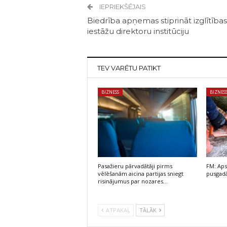
IEPRIEKŠĒJAIS
Biedrība apņemas stiprināt izglītības
iestāžu direktoru institūciju
TEV VARĒTU PATIKT
BIZNESS
BIZNES
Pasažieru pārvadātāji pirms
FM: Aps
vēlēšanām aicina partijas sniegt
pusgadā
risinājumus par nozares…
ATPAKAĻ
TĀLĀK