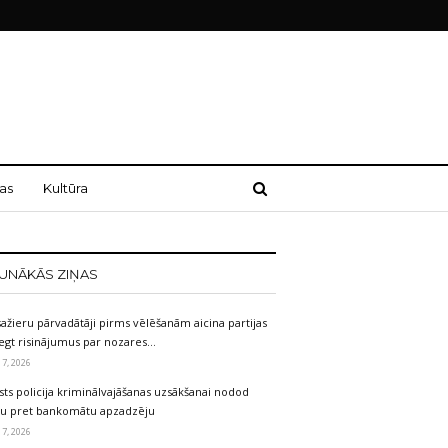
as
Kultūra
UNĀKĀS ZIŅAS
ažieru pārvadātāji pirms vēlēšanām aicina partijas
egt risinājumus par nozares…
 7, 2026
sts policija kriminālvajāšanas uzsākšanai nodod
etu pret bankomātu apzadzēju
 7, 2026