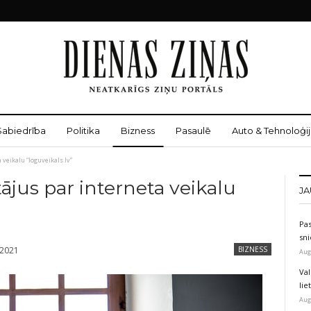
Sabiedrība
Politika
Bizness
Pasaulē
Auto & Tehnoloģij
 veikalu “loguveikals.lv”
ājus par interneta veikalu
JA
Pas
sni
 2021
BIZNESS
Aug
Val
li
Aug