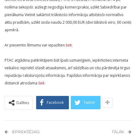
nolēma sekojoši: aizliegt negodīgu komercpraksi, uzlikt Sabiedrībai par
pienākumu Vietnē sakārtot trūkstošo informāciju atbilstoši normatīvo
aktu prasībām, uzlikt soda naudu 2 000,00 EUR (divi tūkstoši eiro, 00 centi)
apmērā.
Ar pieņemto lēmumu var iepazīties
šeit.
PTAC atgādina patērētājiem būt īpaši uzmanīgiem, iepērkoties interneta
veikalos: iepriekš izlasīt atsauksmes, arī sūdzības un citu pārdevēja tirgus
reputāciju raksturojošu informāciju. Papildus informācija par iepirkšanos
distancē atrodama
šeit.
Facebook
Twitter
Dalīties
IEPRIEKŠĒJAIS
TĀLĀK