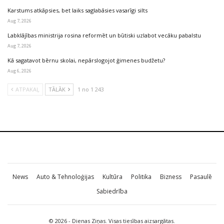
Karstums atkāpsies, bet laiks saglabāsies vasarīgi silts
Aug 7, 2026
Labklājības ministrija rosina reformēt un būtiski uzlabot vecāku pabalstu
Aug 7, 2026
Kā sagatavot bērnu skolai, nepārslogojot ģimenes budžetu?
Aug 6, 2026
ATPAKAĻ
TĀLĀK
1 no 1 243
News
Auto & Tehnoloģijas
Kultūra
Politika
Bizness
Pasaulē
Sabiedrība
© 2026 - Dienas Ziņas. Visas tiesības aizsargātas.