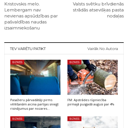
Kristovskis melo.
Valsts svētku brīvdienās
Lembergam nav
strādās atsevišķas pasta
nevienas apsūdzības par
nodaļas
pašvaldības naudas
izsaimniekošanu
TEV VARĒTU PATIKT
Vairāk No Autora
BIZNESS
BIZNESS
Pasažieru pārvadātāji pirms
FM: Apstrādes rūpniecība
vēlēšanām aicina partijas sniegt
pirmajā pusgadā augusi par 4%
risinājumus par nozares…
BIZNESS
BIZNESS