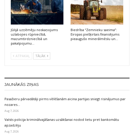
Jūlijā uzņēmēju noskaņojums
Biedrība “Zemnieku saeima”:
uzlabojies rūpniecībā,
Eiropas piešķirtais finansējums
mazumtirdzniecībā un
pieaugušo minerālmēslu un…
pakalpojumu…
ATPAKAĻ
TĀLĀK
JAUNĀKĀS ZIŅAS
Pasažieru pārvadātāji pirms vēlēšanām aicina partijas sniegt risinājumus par
nozares…
Aug 7, 2026
Valsts policija kriminālvajāšanas uzsākšanai nodod lietu pret bankomātu
apzadzēju
Aug 7, 2026