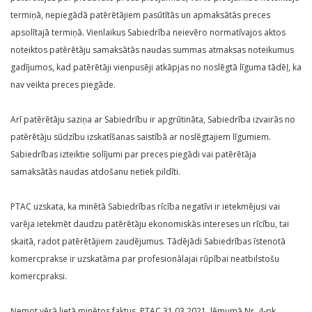
termiņā, nepiegādā patērētājiem pasūtītās un apmaksātās preces
apsolītajā termiņā. Vienlaikus Sabiedrība neievēro normatīvajos aktos
noteiktos patērētāju samaksātās naudas summas atmaksas noteikumus
gadījumos, kad patērētāji vienpusēji atkāpjas no noslēgtā līguma tādēļ, ka
nav veikta preces piegāde.
Arī patērētāju saziņa ar Sabiedrību ir apgrūtināta, Sabiedrība izvairās no
patērētāju sūdzību izskatīšanas saistībā ar noslēgtajiem līgumiem.
Sabiedrības izteiktie solījumi par preces piegādi vai patērētāja
samaksātās naudas atdošanu netiek pildīti.
PTAC uzskata, ka minētā Sabiedrības rīcība negatīvi ir ietekmējusi vai
varēja ietekmēt daudzu patērētāju ekonomiskās intereses un rīcību, tai
skaitā, radot patērētājiem zaudējumus. Tādējādi Sabiedrības īstenotā
komercprakse ir uzskatāma par profesionālajai rūpībai neatbilstošu
komercpraksi.
Ņemot vērā lietā minētos faktus, PTAC 31.03.2021. lēmumā Nr. 4-pk