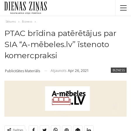
Sākums
Bizness
PTAC brīdina patērētājus par
SIA “A-mēbeles.lv” īstenoto
komercpraksi
Atjaunots
Apr 26, 2021
BIZNESS
Publicitātes Materiāls
Dalīties