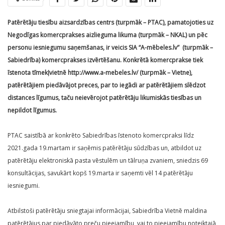
Patērētāju tiesību aizsardzības centrs (turpmāk – PTAC), pamatojoties uz
Negodīgas komercprakses aizlieguma likuma (turpmāk – NKAL) un pēc
personu iesniegumu saņemšanas, ir veicis SIA “A-mēbeles.lv” (turpmāk –
Sabiedrība) komercprakses izvērtēšanu. Konkrētā komercprakse tiek
īstenota tīmekļvietnē http://www.a-mebeles.lv/ (turpmāk – Vietne),
patērētājiem piedāvājot preces, par to iegādi ar patērētājiem slēdzot
distances līgumus, taču neievērojot patērētāju likumiskās tiesības un
nepildot līgumus.
PTAC saistībā ar konkrēto Sabiedrības īstenoto komercpraksi līdz
2021.gada 19.martam ir saņēmis patērētāju sūdzības un, atbildot uz
patērētāju elektroniskā pasta vēstulēm un tālruņa zvaniem, sniedzis 69
konsultācijas, savukārt kopš 19.marta ir saņemti vēl 14 patērētāju
iesniegumi.
Atbilstoši patērētāju sniegtajai informācijai, Sabiedrība Vietnē maldina
patērētājus par piedāvāto preču pieejamību, vai to pieejamību noteiktajā