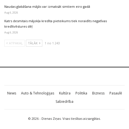
Naudas glabāšana mājās var izmaksāt simtiem eiro gadā
Aug 6, 2026
Katrs desmitais mājokļa kredīta pieteikums tiek noraidīts negatīvas
kredītvēstures dēļ
Aug 6, 2026
ATPAKAĻ
TĀLĀK
1 no 1 243
News
Auto & Tehnoloģijas
Kultūra
Politika
Bizness
Pasaulē
Sabiedrība
© 2026 - Dienas Ziņas. Visas tiesības aizsargātas.