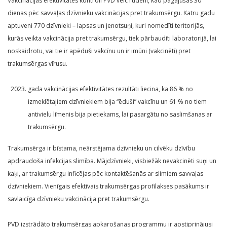
Vakcinācijas efektivitātes kontroli PVD veic rudenī, kad pagājušas 30
dienas pēc savvaļas dzīvnieku vakcinācijas pret trakumsērgu. Katru gadu
aptuveni 770 dzīvnieki – lapsas un jenotsuņi, kuri nomedīti teritorijās,
kurās veikta vakcinācija pret trakumsērgu, tiek pārbaudīti laboratorijā, lai
noskaidrotu, vai tie ir apēduši vakcīnu un ir imūni (vakcinēti) pret
trakumsērgas vīrusu.
gada vakcinācijas efektivitātes rezultāti liecina, ka 86 % no
izmeklētajiem dzīvniekiem bija “ēduši” vakcīnu un 61 % no tiem
antivielu līmenis bija pietiekams, lai pasargātu no saslimšanas ar
trakumsērgu.
Trakumsērga ir bīstama, neārstējama dzīvnieku un cilvēku dzīvību
apdraudoša infekcijas slimība. Mājdzīvnieki, visbiežāk nevakcinēti suņi un
kaķi, ar trakumsērgu inficējas pēc kontaktēšanās ar slimiem savvaļas
dzīvniekiem. Vienīgais efektīvais trakumsērgas profilakses pasākums ir
savlaicīga dzīvnieku vakcinācija pret trakumsērgu.
PVD izstrādāto trakumsērgas apkarošanas programmu ir apstiprinājusi