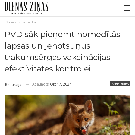
Sākums
Sabiedrība
PVD sāk pieņemt nomedītās
lapsas un jenotsuņus
trakumsērgas vakcinācijas
efektivitātes kontrolei
Atjaunots
Okt 17, 2024
SABIEDRĪBA
Redakcija