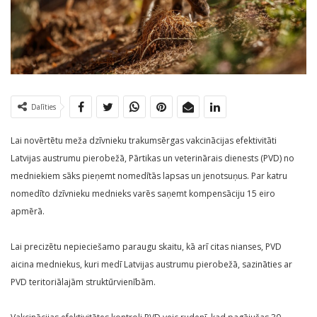
Dalīties
Lai novērtētu meža dzīvnieku trakumsērgas vakcinācijas efektivitāti
Latvijas austrumu pierobežā, Pārtikas un veterinārais dienests (PVD) no
medniekiem sāks pieņemt nomedītās lapsas un jenotsuņus. Par katru
nomedīto dzīvnieku mednieks varēs saņemt kompensāciju 15 eiro
apmērā.
Lai precizētu nepieciešamo paraugu skaitu, kā arī citas nianses, PVD
aicina medniekus, kuri medī Latvijas austrumu pierobežā, sazināties ar
PVD teritoriālajām struktūrvienībām.