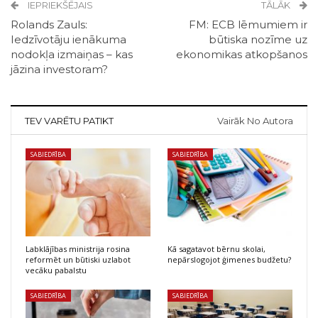
IEPRIEKŠĒJAIS
TĀLĀK
Rolands Zauls:
FM: ECB lēmumiem ir
Iedzīvotāju ienākuma
būtiska nozīme uz
nodokļa izmaiņas – kas
ekonomikas atkopšanos
jāzina investoram?
TEV VARĒTU PATIKT
Vairāk No Autora
SABIEDRĪBA
SABIEDRĪBA
Labklājības ministrija rosina
Kā sagatavot bērnu skolai,
reformēt un būtiski uzlabot
nepārslogojot ģimenes budžetu?
vecāku pabalstu
SABIEDRĪBA
SABIEDRĪBA