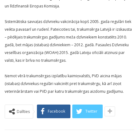
un līdzfinansē Eiropas Komisija.
Sistemātiska savvaļas dzīvnieku vakcinācija kopš 2005. gada regulāri tiek
veikta pavasarī un rudenī. Pateicoties tai, trakumsērga Latvijā ir izskausta
– pēdējais trakumsērgas gadījums meža dzīvniekiem konstatēts 2010.
gadā, bet mājas (istabas) dzīvniekiem – 2012. gadā. Pasaules Dzīvnieku
veselības organizācija (WOAH) 2015. gadā Latviju oficiāli atzinusi par
valsti, kas ir brīva no trakumsērgas.
Ņemot vērā trakumsērgas izplatību kaimiņvalstīs, PVD aicina mājas
(istabas) dzīvniekus regulāri vakcinēt pret trakumsērgu, kā arī ziņot
veterinārārstam vai PVD par katru trakumsērgas aizdomu gadījumu.
Facebook
Twitter
Dalīties