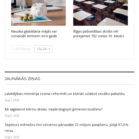
Naudas glabāšana mājās var
Rīgas pašvaldības skolās vēl
izmaksāt simtiem eiro gadā
pieejamas 192 vietas 10. klasēs
ATPAKAĻ
TĀLĀK
JAUNĀKĀS ZIŅAS
Labklājības ministrija rosina reformēt un būtiski uzlabot vecāku pabalstu
Aug 7, 2026
Kā sagatavot bērnu skolai, nepārslogojot ģimenes budžetu?
Aug 6, 2026
Septiņos mēnešos Vivi vilcienos pārvadāti 12 miljoni pasažieru; jūlijā 97,4 %
reisu…
Aug 6, 2026