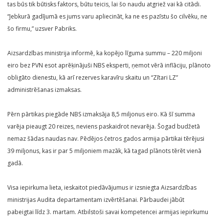
tas būs tik būtisks faktors, būtu teicis, lai šo naudu atgriež vai kā citādi.
“Jebkurā gadījumā es jums varu apliecināt, ka ne es pazīstu šo cilvēku, ne
šo firmu,” uzsver Pabriks.
Aizsardzības ministrija informē, ka kopējo līguma summu – 220 miljoni
eiro bez PVN esot aprēķinājuši NBS eksperti, ņemot vērā inflāciju, plānoto
obligāto dienestu, kā arī rezerves karavīru skaitu un “Zītari LZ”
administrēšanas izmaksas.
Pērn pārtikas piegāde NBS izmaksāja 8,5 miljonus eiro. Kā šī summa
varēja pieaugt 20 reizes, neviens paskaidrot nevarēja. Šogad budžetā
nemaz šādas naudas nav. Pēdējos četros gados armija pārtikai tērējusi
39 miljonus, kas ir par 5 miljoniem mazāk, kā tagad plānots tērēt vienā
gadā.
Visa iepirkuma lieta, ieskaitot piedāvājumus ir izsniegta Aizsardzības
ministrijas Audita departamentam izvērtēšanai. Pārbaudei jābūt
pabeigtai līdz 3. martam. Atbilstoši savai kompetencei armijas iepirkumu