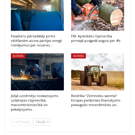
Pasažieru pārvadātāji pirms
FM: Apstrādes rūpniecība
vēlēšanām aicina partijas sniegt
pirmajā pusgadā augusi par 4%
risinājumus par nozares…
BIZNESS
BIZNESS
Jūlijā uzņēmēju noskaņojums
Biedrība “Zemnieku saeima”:
uzlabojies rūpniecībā,
Eiropas piešķirtais finansējums
mazumtirdzniecībā un
pieaugušo minerālmēslu un…
pakalpojumu…
ATPAKAĻ
TĀLĀK