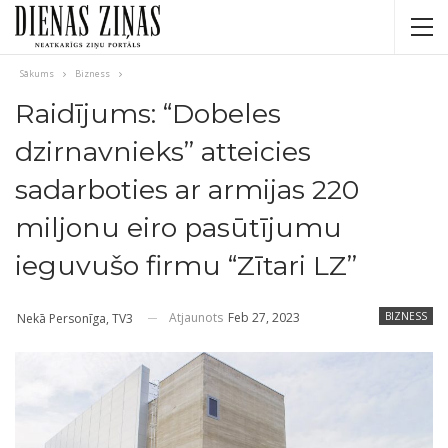
Sākums
Bizness
Raidījums: “Dobeles
dzirnavnieks” atteicies
sadarboties ar armijas 220
miljonu eiro pasūtījumu
ieguvušo firmu “Zītari LZ”
Atjaunots
Feb 27, 2023
BIZNESS
Nekā Personīga, TV3