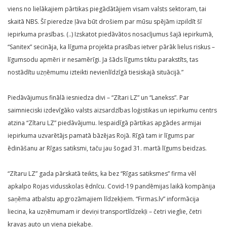
viens no lielākajiem pārtikas piegādātājiem visam valsts sektoram, tai
skaitā NBS. Šī pieredze ļāva būt drošiem par mūsu spējām izpildīt šī
iepirkuma prasības. (..) Izskatot piedāvātos nosacījumus šajā iepirkumā,
“Sanitex” secināja, ka līguma projekta prasības ietver pārāk lielus riskus –
līgumsodu apmēri ir nesamērīgi. Ja šāds līgums tiktu parakstīts, tas
nostādītu uzņēmumu izteikti nevienlīdzīgā tiesiskajā situācijā.”
Piedāvājumus finālā iesniedza divi – “Zītari LZ” un “Lanekss”. Par
saimnieciski izdevīgāko valsts aizsardzības loģistikas un iepirkumu centrs
atzina “Zītaru LZ” piedāvājumu. Iespaidīgā pārtikas apgādes armijai
iepirkuma uzvarētājs pamatā bāzējas Rojā. Rīgā tam ir līgums par
ēdināšanu ar Rīgas satiksmi, taču jau šogad 31. martā līgums beidzas.
“Zītaru LZ” gada pārskatā teikts, ka bez “Rīgas satiksmes” firma vēl
apkalpo Rojas vidusskolas ēdnīcu. Covid-19 pandēmijas laikā kompānija
saņēma atbalstu apgrozāmajiem līdzekļiem. “Firmas.lv” informācija
liecina, ka uzņēmumam ir deviņi transportlīdzekļi – četri vieglie, četri
kravas auto un viena piekabe.