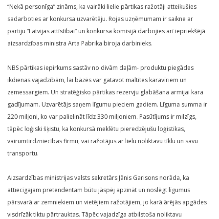
“Nekā personīga” zināms, ka vairāki lielie pārtikas ražotāji atteikušies
sadarboties ar konkursa uzvarētāju. Rojas uzņēmumam ir saikne ar
partiju “Latvijas attīstībai” un konkursa komisijā darbojies arī iepriekšējā
aizsardzības ministra Arta Pabrika biroja darbinieks.
NBS pārtikas iepirkums sastāv no divām daļām- produktu piegādes
ikdienas vajadzībām, lai bāzēs var gatavot maltītes karavīriem un
zemessargiem. Un stratēģisko pārtikas rezervju glabāšana armijai kara
gadījumam. Uzvarētājs saņem līgumu pieciem gadiem. Līguma summa ir
220 miljoni, ko var palielināt līdz 330 miljoniem. Pasūtījums ir milzīgs,
tāpēc loģiski šķistu, ka konkursā meklētu pieredzējušu loģistikas,
vairumtirdzniecības firmu, vai ražotājus ar lielu noliktavu tīklu un savu
transportu.
Aizsardzības ministrijas valsts sekretārs Jānis Garisons norāda, ka
attiecīgajam pretendentam būtu jāspēj apzināt un noslēgt līgumus
pārsvarā ar zemniekiem un vietējiem ražotājiem, jo karā ārējās apgādes
visdrīzāk tiktu pārtrauktas. Tāpēc vajadzīga atbilstoša noliktavu