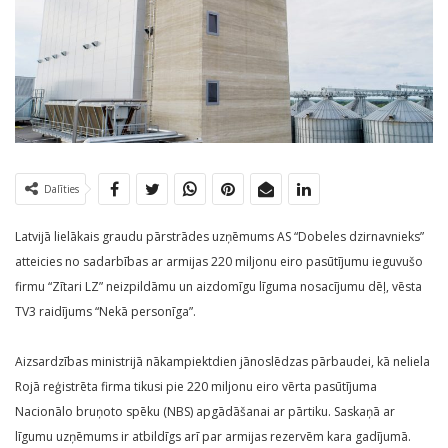
Dalīties
Latvijā lielākais graudu pārstrādes uzņēmums AS “Dobeles dzirnavnieks”
atteicies no sadarbības ar armijas 220 miljonu eiro pasūtījumu ieguvušo
firmu “Zītari LZ” neizpildāmu un aizdomīgu līguma nosacījumu dēļ, vēsta
TV3 raidījums “Nekā personīga”.
Aizsardzības ministrijā nākampiektdien jānoslēdzas pārbaudei, kā neliela
Rojā reģistrēta firma tikusi pie 220 miljonu eiro vērta pasūtījuma
Nacionālo bruņoto spēku (NBS) apgādāšanai ar pārtiku. Saskaņā ar
līgumu uzņēmums ir atbildīgs arī par armijas rezervēm kara gadījumā.