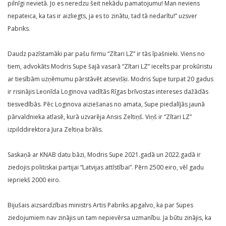
pilnīgi nevietā. Jo es neredzu šeit nekādu pamatojumu! Man neviens
nepateica, ka tas ir aizliegts, ja es to zinātu, tad tā nedarītu!” uzsver
Pabriks.
Daudz pazīstamāki par pašu firmu “Zītari LZ” ir tās īpašnieki. Viens no
tiem, advokāts Modris Supe šajā vasarā “Zītari LZ” iecelts par prokūristu
ar tiesībām uzņēmumu pārstāvēt atsevišķi. Modris Supe turpat 20 gadus
ir risinājis Leonīda Loginova vadītās Rīgas brīvostas intereses dažādās
tiesvedībās. Pēc Loginova aiziešanas no amata, Supe piedalījās jaunā
pārvaldnieka atlasē, kurā uzvarēja Ansis Zeltiņš. Viņš ir “Zītari LZ”
izpilddirektora Jura Zeltiņa brālis.
Saskaņā ar KNAB datu bāzi, Modris Supe 2021.gadā un 2022.gadā ir
ziedojis politiskai partijai “Latvijas attīstībai”. Pērn 2500 eiro, vēl gadu
iepriekš 2000 eiro.
Bijušais aizsardzības ministrs Artis Pabriks apgalvo, ka par Supes
ziedojumiem nav zinājis un tam nepievērsa uzmanību. Ja būtu zinājis, ka