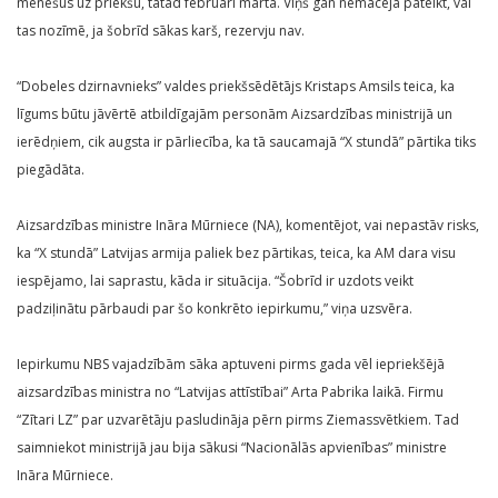
mēnešus uz priekšu, tātad februārī martā. Viņš gan nemācēja pateikt, vai
tas nozīmē, ja šobrīd sākas karš, rezervju nav.
“Dobeles dzirnavnieks” valdes priekšsēdētājs Kristaps Amsils teica, ka
līgums būtu jāvērtē atbildīgajām personām Aizsardzības ministrijā un
ierēdņiem, cik augsta ir pārliecība, ka tā saucamajā “X stundā” pārtika tiks
piegādāta.
Aizsardzības ministre Ināra Mūrniece (NA), komentējot, vai nepastāv risks,
ka “X stundā” Latvijas armija paliek bez pārtikas, teica, ka AM dara visu
iespējamo, lai saprastu, kāda ir situācija. “Šobrīd ir uzdots veikt
padziļinātu pārbaudi par šo konkrēto iepirkumu,” viņa uzsvēra.
Iepirkumu NBS vajadzībām sāka aptuveni pirms gada vēl iepriekšējā
aizsardzības ministra no “Latvijas attīstībai” Arta Pabrika laikā. Firmu
“Zītari LZ” par uzvarētāju pasludināja pērn pirms Ziemassvētkiem. Tad
saimniekot ministrijā jau bija sākusi “Nacionālās apvienības” ministre
Ināra Mūrniece.