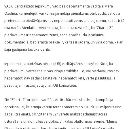
VALIC Centralizēto iepirkumu vadības departamenta vadītāja Māra
Ozoliņa, komentējot, vai komisijai nebija pienākums pārbaudīt, vai otra
pretendenta piedāvājums nav nepamatoti zems, pieļauj domu, ka tas ir tā
tika darīts. Vienlaikus viņa nesaka, ka netika uzskatīts, ka “Zītaru LZ”
piedāvājums ir nepamatoti zems, esot jāpārbauda iepirkumu
dokumentācija, bet ierasta prakse ir, ka tas ir jādara, un viņa domā, ka arī
šajā gadījumā tas tika darīts.
Iepirkumu uzraudzības biroja (IUB) vadītājs Artis Lapiņš norāda, ka
piedāvājumu vērtēšana ir pasūtītāja atbildība. To, vai piedāvājums nav
nepamatoti nav sadārdzināts vai nepamatoti lēts, vērtē pasūtītājs. Ja
pasūtītājam rastos jautājumi, IUB konsultētu.
SIA “Zītari LZ” projektu vadītājs Artūrs Rācenis skaidro, – kompānija
aprēķinājusi, ka armija varētu tērēt apmēram no 10 līdz 20 miljonus eiro
gadā, izrēķināts, cik “Zītariem LZ” varētu maksāt administrācijas
uzturēšana un no nulles veidotās, unikālās platformas izveide. “Mums ir
jāizveido e-platforma, kura funkcionēs, caur kuru NBS vienības veiks