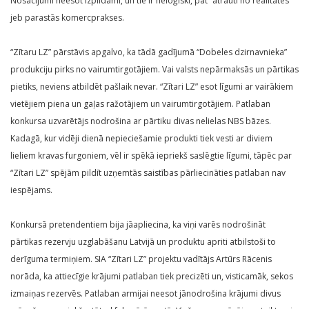
Nosacījumi neesot izpildāmi, un tie ir neloģiski, pat “atrauti no realitātes”
jeb parastās komercprakses.
“Zītaru LZ” pārstāvis apgalvo, ka tādā gadījumā “Dobeles dzirnavnieka”
produkciju pirks no vairumtirgotājiem. Vai valsts nepārmaksās un pārtikas
pietiks, neviens atbildēt pašlaik nevar. “Zītari LZ” esot līgumi ar vairākiem
vietējiem piena un gaļas ražotājiem un vairumtirgotājiem. Patlaban
konkursa uzvarētājs nodrošina ar pārtiku divas nelielas NBS bāzes.
Kadagā, kur vidēji dienā nepieciešamie produkti tiek vesti ar diviem
lieliem kravas furgoniem, vēl ir spēkā iepriekš saslēgtie līgumi, tāpēc par
“Zītari LZ” spējām pildīt uzņemtās saistības pārliecināties patlaban nav
iespējams.
Konkursā pretendentiem bija jāapliecina, ka viņi varēs nodrošināt
pārtikas rezervju uzglabāšanu Latvijā un produktu apriti atbilstoši to
derīguma termiņiem. SIA “Zītari LZ” projektu vadītājs Artūrs Rācenis
norāda, ka attiecīgie krājumi patlaban tiek precizēti un, visticamāk, sekos
izmaiņas rezervēs. Patlaban armijai neesot jānodrošina krājumi divus