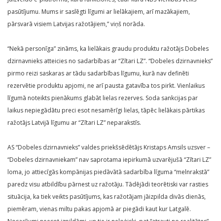
pasūtījumu. Mums ir saslēgti līgumi ar lielākajiem, arī mazākajiem,
pārsvarā visiem Latvijas ražotājiem,” viņš norāda.
“Nekā personīga” zināms, ka lielākais graudu produktu ražotājs Dobeles
dzirnavnieks atteicies no sadarbības ar “Zītari LZ”. “Dobeles dzirnavnieks”
pirmo reizi saskaras ar tādu sadarbības līgumu, kurā nav definēti
rezervētie produktu apjomi, ne arī pausta gatavība tos pirkt. Vienlaikus
līgumā noteikts pienākums glabāt lielas rezerves. Soda sankcijas par
laikus nepiegādātu preci esot nesamērīgi lielas, tāpēc lielākais pārtikas
ražotājs Latvijā līgumu ar “Zītari LZ” neparakstīs.
AS “Dobeles dzirnavnieks” valdes priekšsēdētājs Kristaps Amsils uzsver –
“Dobeles dzirnavniekam” nav saprotama iepirkumā uzvarējušā “Zītari LZ”
loma, jo attiecīgās kompānijas piedāvātā sadarbība līguma “melnrakstā”
paredz visu atbildību pārnest uz ražotāju. Tādējādi teorētiski var rasties
situācija, ka tiek veikts pasūtījums, kas ražotājam jāizpilda divās dienās,
piemēram, vienas miltu pakas apjomā ar piegādi kaut kur Latgalē.