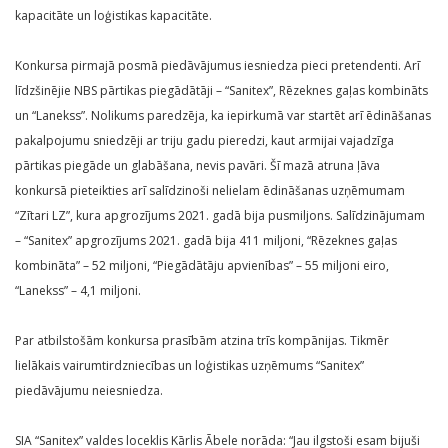
kapacitāte un loģistikas kapacitāte.
Konkursa pirmajā posmā piedāvājumus iesniedza pieci pretendenti. Arī
līdzšinējie NBS pārtikas piegādātāji – “Sanitex”, Rēzeknes gaļas kombināts
un “Lanekss”. Nolikums paredzēja, ka iepirkumā var startēt arī ēdināšanas
pakalpojumu sniedzēji ar triju gadu pieredzi, kaut armijai vajadzīga
pārtikas piegāde un glabāšana, nevis pavāri. Šī mazā atruna ļāva
konkursā pieteikties arī salīdzinoši nelielam ēdināšanas uzņēmumam
“Zītari LZ”, kura apgrozījums 2021. gadā bija pusmiljons. Salīdzinājumam
– “Sanitex” apgrozījums 2021. gadā bija 411 miljoni, “Rēzeknes gaļas
kombināta” – 52 miljoni, “Piegādātāju apvienības” – 55 miljoni eiro,
“Lanekss” – 4,1 miljoni.
Par atbilstošām konkursa prasībām atzina trīs kompānijas. Tikmēr
lielākais vairumtirdzniecības un loģistikas uzņēmums “Sanitex”
piedāvājumu neiesniedza.
SIA “Sanitex” valdes loceklis Kārlis Ābele norāda: “Jau ilgstoši esam bijuši