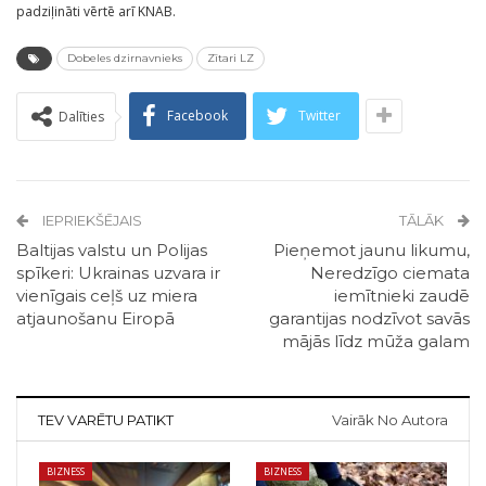
padziļināti vērtē arī KNAB.
Dobeles dzirnavnieks
Zītari LZ
Facebook
Twitter
Dalīties
IEPRIEKŠĒJAIS
TĀLĀK
Baltijas valstu un Polijas
Pieņemot jaunu likumu,
spīkeri: Ukrainas uzvara ir
Neredzīgo ciemata
vienīgais ceļš uz miera
iemītnieki zaudē
atjaunošanu Eiropā
garantijas nodzīvot savās
mājās līdz mūža galam
TEV VARĒTU PATIKT
Vairāk No Autora
BIZNESS
BIZNESS