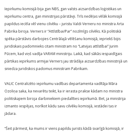
Iepirkumu komisijā bija gan NBS, gan valsts aizsardzības loģistikas un
iepirkumu centra, gan ministrijas pārstāvji. Trīs nedēļas vēlāk komisijā
papildus iecēla vēl vienu cilvēku – juristu Valdi Verneru no ministra Arta
Pabrika biroja. Verners ir “Attīstībai/Par” nozīmīgs cilvēks. Kā politiskā
spēka pārstāvis darbojies Centrālajā vēlēšanu komisijā, iepriekš bijis
juridiskais padomnieks citam ministram no “Latvijas attīstībai” Jurim
Pūcem, kad viņš vadīja VARAM ministriju. Laikā, kad sākās iespaidīgais
pārtikas iepirkums armijai Verners jau strādāja aizsardzības ministrijā un
sniedza juridiskos padomus ministram Pabrikam.
VALIC Centralizēto iepirkumu vadības departamenta vadītāja Māra
Ozoliņa saka, ka nevarētu teikt, ka ir ierasta prakse kādam no ministra
politiskajiem biroja darbiniekiem piedalīties iepirkumā. Bet, ja ministrija
izmanto iespējas, norīkot kādu savu cilvēku komisijā, iestādei tas ir
jādara.
“Šeit pārmest, ka mums ir viens papildu jurists kādā svarīgā komisijā, ir