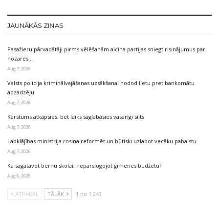
JAUNĀKĀS ZIŅAS
Pasažieru pārvadātāji pirms vēlēšanām aicina partijas sniegt risinājumus par
nozares…
Aug 7, 2026
Valsts policija kriminālvajāšanas uzsākšanai nodod lietu pret bankomātu
apzadzēju
Aug 7, 2026
Karstums atkāpsies, bet laiks saglabāsies vasarīgi silts
Aug 7, 2026
Labklājības ministrija rosina reformēt un būtiski uzlabot vecāku pabalstu
Aug 7, 2026
Kā sagatavot bērnu skolai, nepārslogojot ģimenes budžetu?
Aug 6, 2026
ATPAKAĻ
TĀLĀK
1 no 1 243