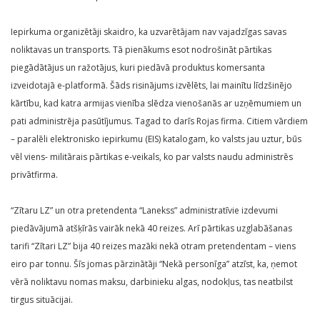
Iepirkuma organizētāji skaidro, ka uzvarētājam nav vajadzīgas savas
noliktavas un transports. Tā pienākums esot nodrošināt pārtikas
piegādātājus un ražotājus, kuri piedāvā produktus komersanta
izveidotajā e-platformā. Šāds risinājums izvēlēts, lai mainītu līdzšinējo
kārtību, kad katra armijas vienība slēdza vienošanās ar uzņēmumiem un
pati administrēja pasūtījumus. Tagad to darīs Rojas firma. Citiem vārdiem
– paralēli elektronisko iepirkumu (EIS) katalogam, ko valsts jau uztur, būs
vēl viens- militārais pārtikas e-veikals, ko par valsts naudu administrēs
privātfirma.
“Zītaru LZ” un otra pretendenta “Lanekss” administratīvie izdevumi
piedāvājumā atšķīrās vairāk nekā 40 reizes. Arī pārtikas uzglabāšanas
tarifi “Zītari LZ” bija 40 reizes mazāki nekā otram pretendentam – viens
eiro par tonnu. Šīs jomas pārzinātāji “Nekā personīga” atzīst, ka, ņemot
vērā noliktavu nomas maksu, darbinieku algas, nodokļus, tas neatbilst
tirgus situācijai.